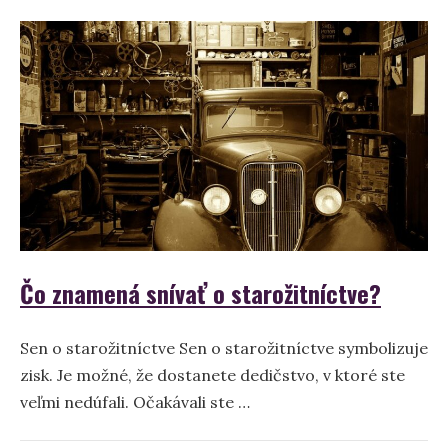
Sanitka
–
význam
a
interpretácia
sna
Čo znamená snívať o starožitníctve?
Sen o starožitníctve Sen o starožitníctve symbolizuje
zisk. Je možné, že dostanete dedičstvo, v ktoré ste
veľmi nedúfali. Očakávali ste …