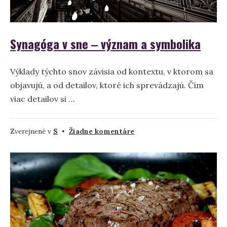
Synagóga v sne ‒ význam a symbolika
Výklady týchto snov závisia od kontextu, v ktorom sa
objavujú, a od detailov, ktoré ich sprevádzajú. Čím
viac detailov si …
na
Zverejnené v
S
•
Žiadne komentáre
Synagóga
v
sne
‒
význam
a
symbolika