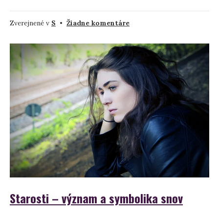
na
Zverejnené v
S
•
Žiadne komentáre
Snívať
o
stroskotaní
–
význam
a
symbolika
Starosti – význam a symbolika snov