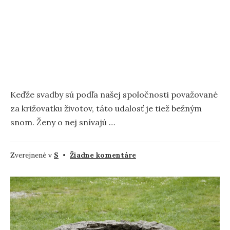
Keďže svadby sú podľa našej spoločnosti považované
za križovatku životov, táto udalosť je tiež bežným
snom. Ženy o nej snívajú …
na
Zverejnené v
S
•
Žiadne komentáre
Svadba
–
význam
a
výklad
snov