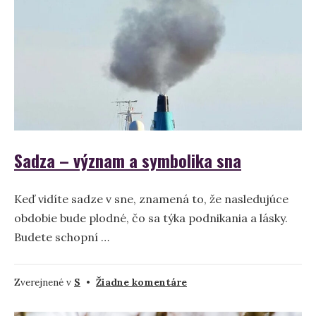
symbolika
snov
Sadza – význam a symbolika sna
Keď vidíte sadze v sne, znamená to, že nasledujúce
obdobie bude plodné, čo sa týka podnikania a lásky.
Budete schopní …
na
Zverejnené v
S
•
Žiadne komentáre
Sadza
–