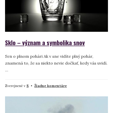
Sklo – význam a symbolika snov
Sen o plnom pohári Ak v sne vidíte plný pohár,
znamená to, že sa niekto nevie dočkať, kedy vás uvidí.
…
na
Zverejnené v
S
•
Žiadne komentáre
Sklo
–
význam
a