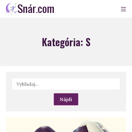
Skip
Mo
to
Snár
content
Kategória:
S
Hľadať: