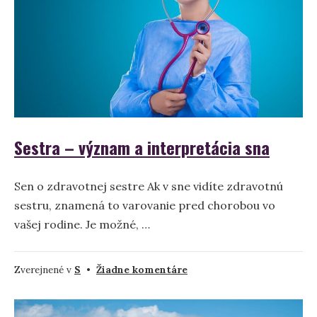
Sestra – význam a interpretácia sna
Sen o zdravotnej sestre Ak v sne vidíte zdravotnú
sestru, znamená to varovanie pred chorobou vo
vašej rodine. Je možné, …
na
Zverejnené v
S
•
Žiadne komentáre
Sestra
–