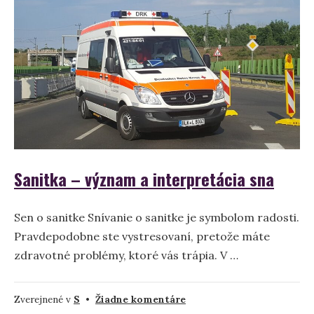
význam
a
výklad
snov
Sanitka – význam a interpretácia sna
Sen o sanitke Snívanie o sanitke je symbolom radosti.
Pravdepodobne ste vystresovaní, pretože máte
zdravotné problémy, ktoré vás trápia. V …
na
Zverejnené v
S
•
Žiadne komentáre