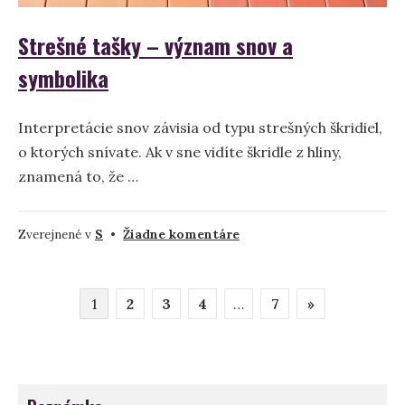
Strešné tašky – význam snov a
symbolika
Interpretácie snov závisia od typu strešných škridiel,
o ktorých snívate. Ak v sne vidíte škridle z hliny,
znamená to, že …
na
Zverejnené v
S
•
Žiadne komentáre
Strešné
tašky
Stránkovanie
–
1
2
3
4
…
7
»
význam
príspevkov
snov
a
symbolika