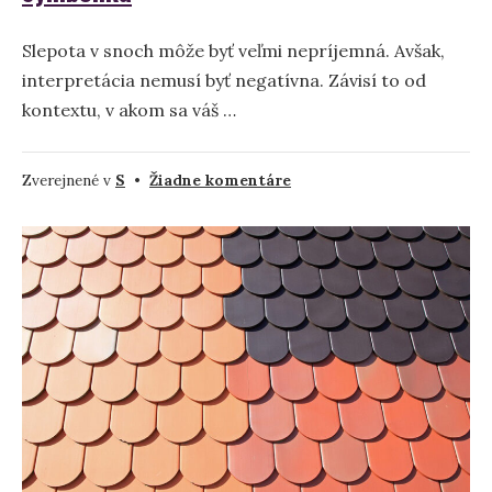
Slepota v snoch môže byť veľmi nepríjemná. Avšak,
interpretácia nemusí byť negatívna. Závisí to od
kontextu, v akom sa váš …
na
Zverejnené v
S
•
Žiadne komentáre
Slepota
–
snívať
o
slepote
–
význam
a
symbolika