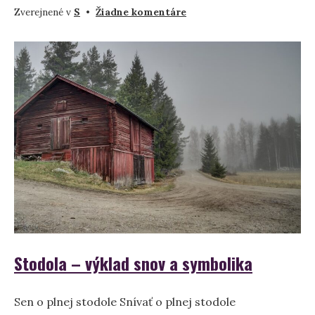
na
Zverejnené v
S
•
Žiadne komentáre
Čo
znamená
snívať
o
starožitníctve?
Stodola – výklad snov a symbolika
Sen o plnej stodole Snívať o plnej stodole