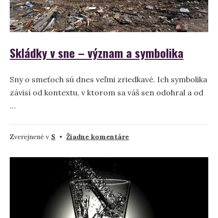
Skládky v sne – význam a symbolika
Sny o smeťoch sú dnes veľmi zriedkavé. Ich symbolika
závisí od kontextu, v ktorom sa váš sen odohral a od
…
na
Zverejnené v
S
•
Žiadne komentáre
Skládky
v
sne
–
význam
a
symbolika