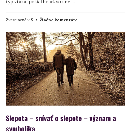
typ vtáka, pokiaľ ho už vo sne …
na
Zverejnené v
S
•
Žiadne komentáre
Snívať
o
tweetovaní
–
význam
a
symbolika
Slepota – snívať o slepote – význam a
symbolika