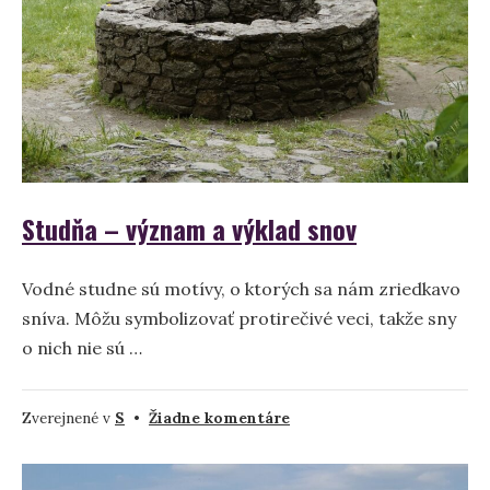
Studňa – význam a výklad snov
Vodné studne sú motívy, o ktorých sa nám zriedkavo
sníva. Môžu symbolizovať protirečivé veci, takže sny
o nich nie sú …
na
Zverejnené v
S
•
Žiadne komentáre
Studňa
–