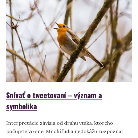
význam
a
symbolika
sna
Snívať o tweetovaní – význam a
symbolika
Interpretácie závisia od druhu vtáka, ktorého
počujete vo sne. Mnohí ľudia nedokážu rozpoznať