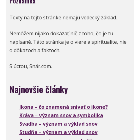
Poznámka
Texty na tejto stránke nemajú vedecký základ.
Nemôžem nijako dokázať nič z toho, čo je tu
napísané. Táto stránka je o viere a spiritualite, nie
o dôkazoch a faktoch.
S úctou, Snár.com.
Najnovšie články
Ikona – čo znamená snívať o ikone?
Kráva – význam snov a symbolika
Svadba – význam a výklad snov
Studňa – význam a výklad snov