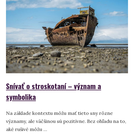
význam
a
interpretácia
sna
Snívať o stroskotaní – význam a
symbolika
Na základe kontextu môžu mať tieto sny rôzne
významy, ale väčšinou sú pozitívne. Bez ohľadu na to,
aké rušivé môžu …