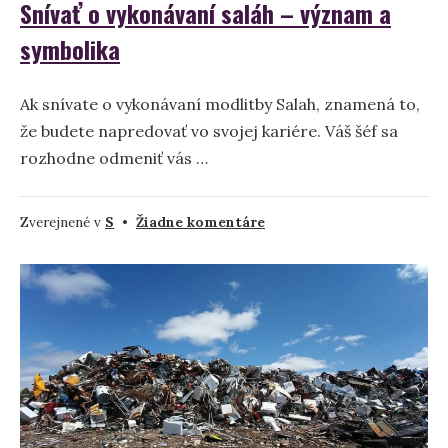
Snívať o vykonávaní saláh – význam a
symbolika
Ak snívate o vykonávaní modlitby Salah, znamená to,
že budete napredovať vo svojej kariére. Váš šéf sa
rozhodne odmeniť vás …
na
Zverejnené v
S
•
Žiadne komentáre
Snívať
o
vykonávaní
saláh
–
význam
a
symbolika