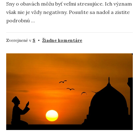
Sny o obavách môžu byť veľmi stresujúce. Ich význam
však nie je vždy negatívny. Posuňte sa nadol a zistite
podrobnú …
na
Zverejnené v
S
•
Žiadne komentáre
Starosti
–
význam
a
symbolika
snov