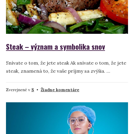
Steak – význam a symbolika snov
Snívate o tom, že jete steak Ak snívate o tom, že jete
steak, znamená to, že vaše príjmy sa zvýšia. …
na
Zverejnené v
S
•
Žiadne komentáre
Steak
–
význam
a
symbolika
snov