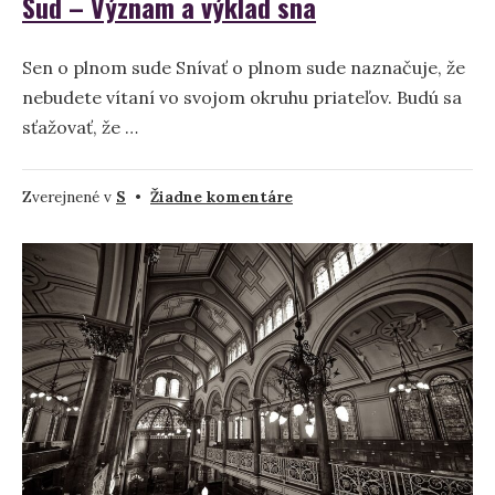
Sud – Význam a výklad sna
Sen o plnom sude Snívať o plnom sude naznačuje, že
nebudete vítaní vo svojom okruhu priateľov. Budú sa
sťažovať, že …
na
Zverejnené v
S
•
Žiadne komentáre
Sud
–
Význam
a
výklad
sna