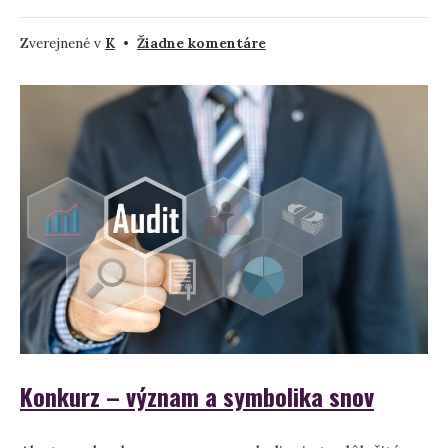
na
Zverejnené v
K
•
Žiadne komentáre
Kráva
–
význam
snov
a
symbolika
Konkurz – význam a symbolika snov