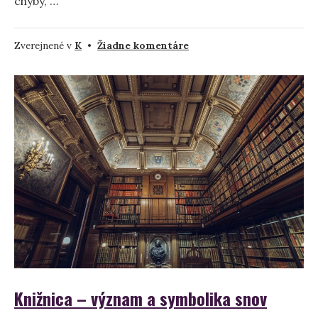
chyby, …
na
Zverejnené v
K
•
Žiadne komentáre
Kostol
v
sne
–
význam
a
interpretácia
Knižnica – význam a symbolika snov