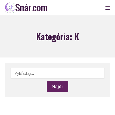
Skip
Mo
to
Snár
content
Kategória:
K
Hľadať: