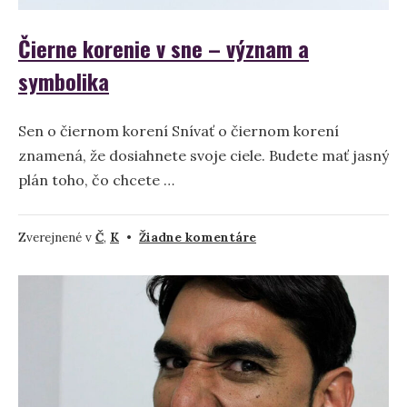
Čierne korenie v sne – význam a
symbolika
Sen o čiernom korení Snívať o čiernom korení
znamená, že dosiahnete svoje ciele. Budete mať jasný
plán toho, čo chcete …
na
Zverejnené v
Č
,
K
•
Žiadne komentáre
Čierne
korenie
v
sne
–
význam
a
symbolika