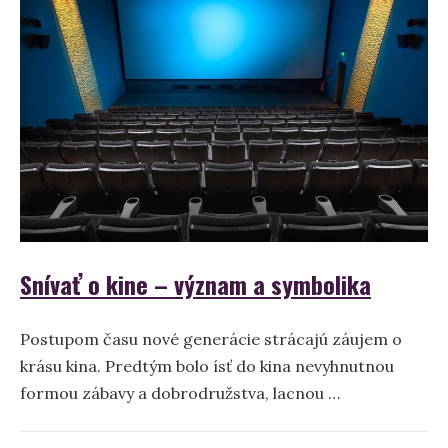
o
zúrivosti
alebo
kričaní?
Snívať o kine – význam a symbolika
Postupom času nové generácie strácajú záujem o
krásu kina. Predtým bolo ísť do kina nevyhnutnou
formou zábavy a dobrodružstva, lacnou …