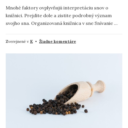
Mnohé faktory ovplyvňujú interpretáciu snov o
knižnici. Prejdite dole a zistite podrobný význam
svojho sna. Organizovaná knižnica v sne Snívanie …
na
Zverejnené v
K
•
Žiadne komentáre
Knižnica
–
význam
a
symbolika
snov