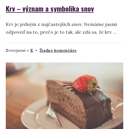
Krv – význam a symbolika snov
Krv je jedným z najčastejších snov. Nemáme jasnú
odpoveď na to, prečo je to tak, ale zdá sa, že krv …
na
Zverejnené v
K
•
Žiadne komentáre
Krv
–
význam
a
symbolika
snov