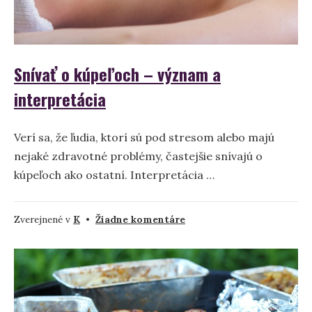
Snívať o kúpeľoch – význam a
interpretácia
Verí sa, že ľudia, ktorí sú pod stresom alebo majú
nejaké zdravotné problémy, častejšie snívajú o
kúpeľoch ako ostatní. Interpretácia …
na
Zverejnené v
K
•
Žiadne komentáre
Snívať
o
kúpeľoch
–
význam