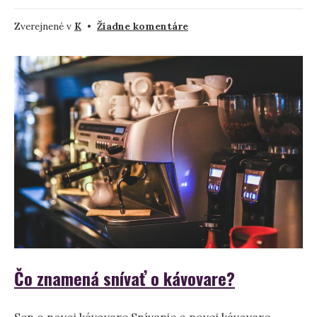
na
Zverejnené v
K
•
Žiadne komentáre
Čo
znamená
snívať
o
klebetníkovi?
Čo znamená snívať o kávovare?