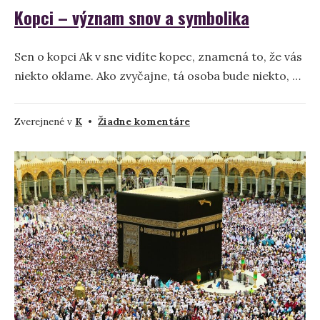
Kopci – význam snov a symbolika
Sen o kopci Ak v sne vidíte kopec, znamená to, že vás
niekto oklame. Ako zvyčajne, tá osoba bude niekto, …
na
Zverejnené v
K
•
Žiadne komentáre
Kopci
–
význam
snov
a
symbolika