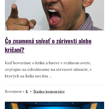
Čo znamená snívať o zúrivosti alebo
kričaní?
Keď hovoríme o kriku a hneve v reálnom svete,
zvyčajne sa odvolávame na stresové situácie, v
ktorých sa ľudia necítia …
na
Zverejnené v
K
•
Žiadne komentáre
Čo
znamená
snívať