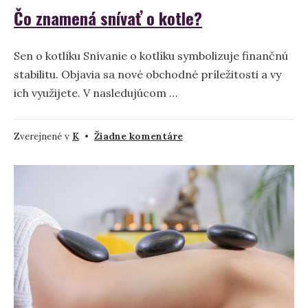
Čo znamená snívať o kotle?
Sen o kotlíku Snívanie o kotlíku symbolizuje finančnú
stabilitu. Objavia sa nové obchodné príležitosti a vy
ich využijete. V nasledujúcom …
na
Zverejnené v
K
•
Žiadne komentáre
Čo
znamená
snívať
o
kotle?