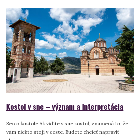
Kuracia
stehienka
(jedlo)
–
Význam
a
symbolika
sna
Kostol v sne – význam a interpretácia
Sen o kostole Ak vidíte v sne kostol, znamená to, že
vám niekto stojí v ceste. Budete chcieť napraviť