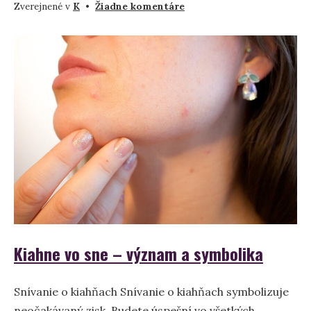
na
Zverejnené v
K
•
Žiadne komentáre
Snívať
o
kine
–
význam
a
symbolika
Kiahne vo sne – význam a symbolika
Snívanie o kiahňach Snívanie o kiahňach symbolizuje
neočakávaný zisk. Budete úspešní vo všetkých