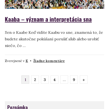
Kaaba – význam a interpretácia sna
Sen o Kaabe Keď vidíte Kaabu vo sne, znamená to, že
budete skutočne pokúšaní porušiť sľub alebo urobiť
niečo, čo …
na
Zverejnené v
K
•
Žiadne komentáre
Kaaba
–
Stránkovanie
význam
1
2
3
4
…
9
»
a
príspevkov
interpretácia
sna
Poznámka