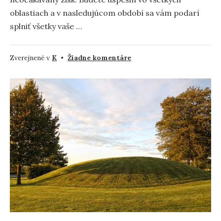
oblastiach a v nasledujúcom období sa vám podarí
splniť všetky vaše …
na
Zverejnené v
K
•
Žiadne komentáre
Kiahne
vo
sne
–
význam
a
symbolika