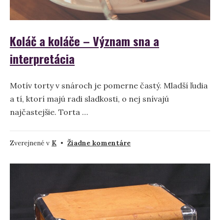
Koláč a koláče – Význam sna a
interpretácia
Motív torty v snároch je pomerne častý. Mladší ľudia
a tí, ktorí majú radi sladkosti, o nej snívajú
najčastejšie. Torta …
na
Zverejnené v
K
•
Žiadne komentáre
Koláč
a
koláče
–
Význam
sna