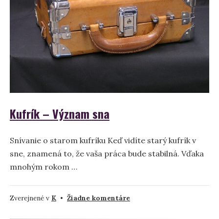
a
interpretácia
Kufrík – Význam sna
Snívanie o starom kufríku Keď vidíte starý kufrík v
sne, znamená to, že vaša práca bude stabilná. Vďaka
mnohým rokom …
na
Zverejnené v
K
•
Žiadne komentáre
Kufrík