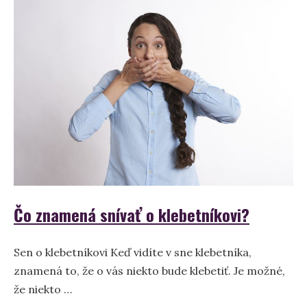
–
Význam
sna
Čo znamená snívať o klebetníkovi?
Sen o klebetníkovi Keď vidíte v sne klebetníka,
znamená to, že o vás niekto bude klebetiť. Je možné,
že niekto …