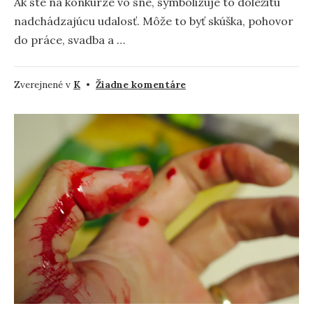
Ak ste na konkurze vo sne, symbolizuje to dôležitú
nadchádzajúcu udalosť. Môže to byť skúška, pohovor
do práce, svadba a …
na
Zverejnené v
K
•
Žiadne komentáre
Konkurz
–
význam
a
symbolika
snov