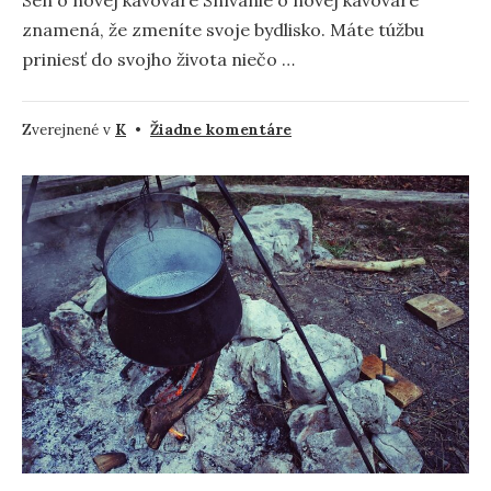
Sen o novej kávovare Snívanie o novej kávovare
znamená, že zmeníte svoje bydlisko. Máte túžbu
priniesť do svojho života niečo …
na
Zverejnené v
K
•
Žiadne komentáre
Čo
znamená
snívať
o
kávovare?