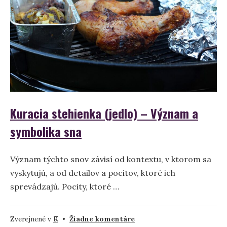
a
interpretácia
Kuracia stehienka (jedlo) – Význam a
symbolika sna
Význam týchto snov závisí od kontextu, v ktorom sa
vyskytujú, a od detailov a pocitov, ktoré ich
sprevádzajú. Pocity, ktoré …
na
Zverejnené v
K
•
Žiadne komentáre