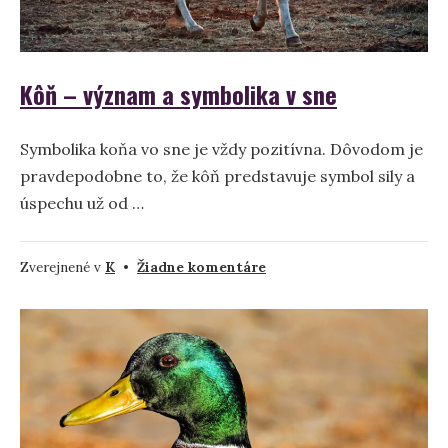
Kôň – význam a symbolika v sne
Symbolika koňa vo sne je vždy pozitívna. Dôvodom je
pravdepodobne to, že kôň predstavuje symbol sily a
úspechu už od …
na
Zverejnené v
K
•
Žiadne komentáre
Kôň
–
význam
a
symbolika
v
sne