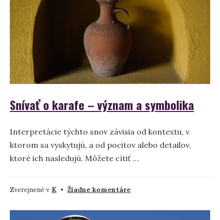
symbolika
snov
Snívať o karafe – význam a symbolika
Interpretácie týchto snov závisia od kontextu, v
ktorom sa vyskytujú, a od pocitov alebo detailov,
ktoré ich nasledujú. Môžete cítiť …
na
Zverejnené v
K
•
Žiadne komentáre
Snívať
o