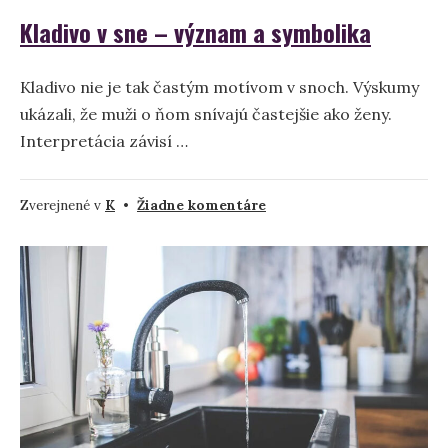
Kladivo v sne – význam a symbolika
Kladivo nie je tak častým motívom v snoch. Výskumy
ukázali, že muži o ňom snívajú častejšie ako ženy.
Interpretácia závisí …
na
Zverejnené v
K
•
Žiadne komentáre
Kladivo
v
sne
–
význam
a
symbolika