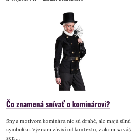
Komín
v
sne
–
význam
a
symbolika
Čo znamená snívať o kominárovi?
Sny s motívom kominára nie sú drahé, ale majú silnú
symboliku. Význam závisí od kontextu, v akom sa váš
sen …