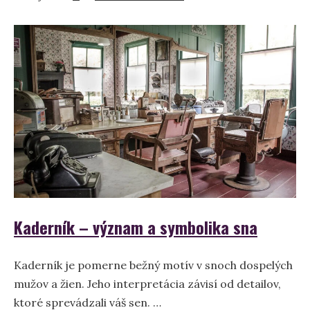
Koč
–
Význam
a
symbolika
sna
Kaderník – význam a symbolika sna
Kaderník je pomerne bežný motív v snoch dospelých
mužov a žien. Jeho interpretácia závisí od detailov,
ktoré sprevádzali váš sen. …