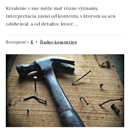
Kreslenie v sne môže mať rôzne významy.
Interpretácia závisí od kontextu, v ktorom sa sen
odohrával, a od detailov, ktoré …
na
Zverejnené v
K
•
Žiadne komentáre
Kreslenie
vo
sne
–
význam
a
symbolika