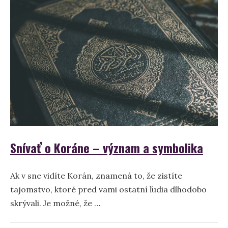
význam
a
výklad
sna
Snívať o Koráne – význam a symbolika
Ak v sne vidíte Korán, znamená to, že zistíte
tajomstvo, ktoré pred vami ostatní ľudia dlhodobo
skrývali. Je možné, že …