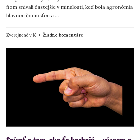
ňom snívali častejšie v minulosti, keď bola agronómia
hlavnou činnosťou a …
na
Zverejnené v
K
•
Žiadne komentáre
Snívať
o
krupobití
–
význam
a
symbolika
Snívať o tom, ako ťa karhajú – význam a