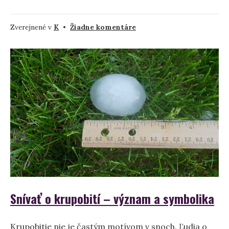
na
Zverejnené v
K
•
Žiadne komentáre
Kaderník
–
význam
a
symbolika
sna
Snívať o krupobití – význam a symbolika
Krupobitie nie je častým motívom v snoch. Ľudia o