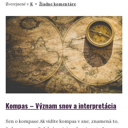
na
Zverejnené v
K
•
Žiadne komentáre
Snívať
o
Koráne
–
význam
a
symbolika
Kompas – Význam snov a interpretácia
Sen o kompase Ak vidíte kompas v sne, znamená to,