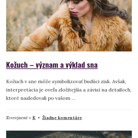
Kožuch – význam a výklad sna
Kožuch v sne môže symbolizovať budúci zisk. Avšak,
interpretácia je oveľa zložitejšia a závisí na detailoch,
ktoré nasledovali po vašom …
na
Zverejnené v
K
•
Žiadne komentáre
Kožuch
–