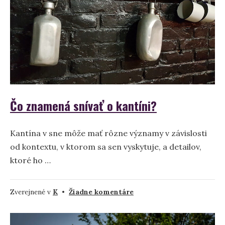
symbolika
Čo znamená snívať o kantíni?
Kantína v sne môže mať rôzne významy v závislosti
od kontextu, v ktorom sa sen vyskytuje, a detailov,
ktoré ho …
na
Zverejnené v
K
•
Žiadne komentáre
Čo
znamená