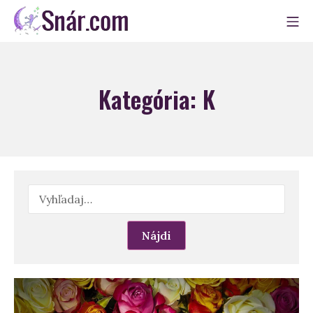
Skip
Mo
to
Snár
content
Kategória:
K
Hľadať: