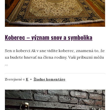
Koberec – význam snov a symbolika
Sen o koberci Ak v sne vidíte koberec, znamená to, že
sa budete hnevať na člena rodiny. Vaši príbuzní môžu
…
na
Zverejnené v
K
•
Žiadne komentáre
Koberec
–
význam
snov
a