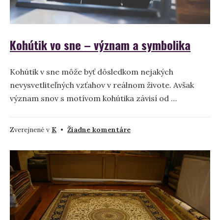
Kohútik vo sne – význam a symbolika
Kohútik v sne môže byť dôsledkom nejakých
nevysvetliteľných vzťahov v reálnom živote. Avšak
význam snov s motívom kohútika závisí od …
na
Zverejnené v
K
•
Žiadne komentáre
Kohútik
vo
sne
–
význam
a
symbolika