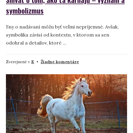
symbolizmus
Sny o nadávaní môžu byť veľmi nepríjemné. Avšak,
symbolika závisí od kontextu, v ktorom sa sen
odohral a detailov, ktoré …
na
Zverejnené v
K
•
Žiadne komentáre
Snívať
o
tom,
ako
ťa
karhajú
–
význam
a
symbolizmus