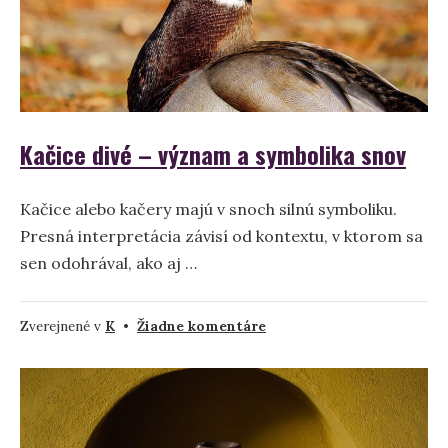
Kačice divé – význam a symbolika snov
Kačice alebo kačery majú v snoch silnú symboliku.
Presná interpretácia závisí od kontextu, v ktorom sa
sen odohrával, ako aj …
na
Zverejnené v
K
•
Žiadne komentáre
Kačice
divé
–
význam
a