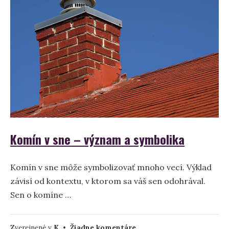
karafe
–
význam
a
symbolika
Komín v sne – význam a symbolika
Komín v sne môže symbolizovať mnoho vecí. Výklad
závisí od kontextu, v ktorom sa váš sen odohrával.
Sen o komíne …
na
Zverejnené v
K
•
Žiadne komentáre