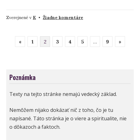
na
Zverejnené v
K
•
Žiadne komentáre
Čo
znamená
Stránkovanie
snívať
«
1
2
3
4
5
…
9
»
o
príspevkov
kominárovi?
Poznámka
Texty na tejto stránke nemajú vedecký základ.
Nemôžem nijako dokázať nič z toho, čo je tu
napísané. Táto stránka je o viere a spiritualite, nie
o dôkazoch a faktoch.