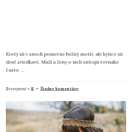
Kvety sú v snoch pomerne bežný motív, ale kytice sú
dosť zriedkavé. Muži a ženy o nich snívajú rovnako
často. …
na
Zverejnené v
K
•
Žiadne komentáre
Kytica
–
význam
a
symbolika
snov