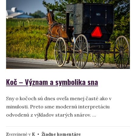
snívať
o
kantíni?
Koč – Význam a symbolika sna
Sny o kočoch sú dnes oveľa menej časté ako v
minulosti. Preto sme modernú interpretáciu
odvodenú z výkladov starých snárov. …
na
Zverejnené v
K
•
Žiadne komentáre