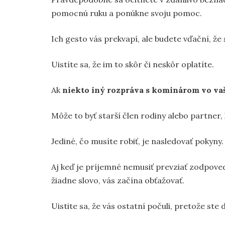
pomocnú ruku a ponúkne svoju pomoc.
Ich gesto vás prekvapí, ale budete vďační, že 
Uistíte sa, že im to skôr či neskôr oplatíte.
Ak
niekto iný rozpráva s kominárom vo va
Môže to byť starší člen rodiny alebo partner,
Jediné, čo musíte robiť, je nasledovať pokyny.
Aj keď je príjemné nemusiť prevziať zodpoved
žiadne slovo, vás začína obťažovať.
Uistite sa, že vás ostatní počuli, pretože ste d