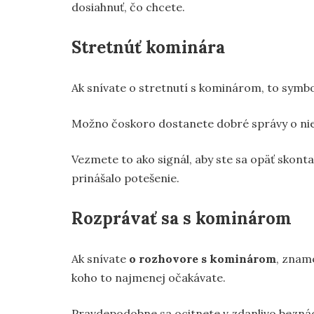
dosiahnuť, čo chcete.
Stretnúť kominára
Ak snívate o stretnutí s kominárom, to symbol
Možno čoskoro dostanete dobré správy o nieko
Vezmete to ako signál, aby ste sa opäť skonta
prinášalo potešenie.
Rozprávať sa s kominárom
Ak snívate
o rozhovore s kominárom
, znam
koho to najmenej očakávate.
Pravdepodobne sa ocitnete v zdanlivo beznáde