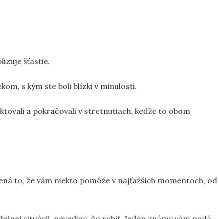
izuje šťastie.
m, s kým ste boli blízki v minulosti.
ktovali a pokračovali v stretnutiach, keďže to obom
ená to, že vám niekto pomôže v najťažších momentoch, od
jnej situácii, nevediac, čo robiť. Jeden známy vám podá