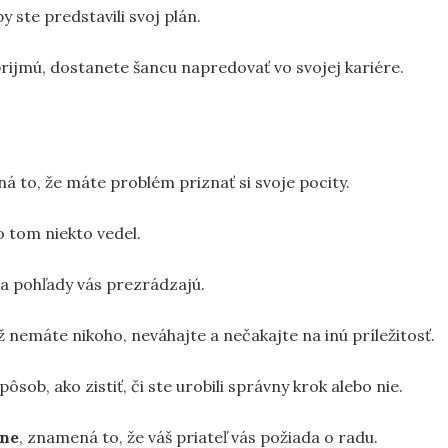
y ste predstavili svoj plán.
prijmú, dostanete šancu napredovať vo svojej kariére.
á to, že máte problém priznať si svoje pocity.
o tom niekto vedel.
y a pohľady vás prezrádzajú.
 nemáte nikoho, neváhajte a nečakajte na inú príležitosť.
pôsob, ako zistiť, či ste urobili správny krok alebo nie.
sne
, znamená to, že váš priateľ vás požiada o radu.