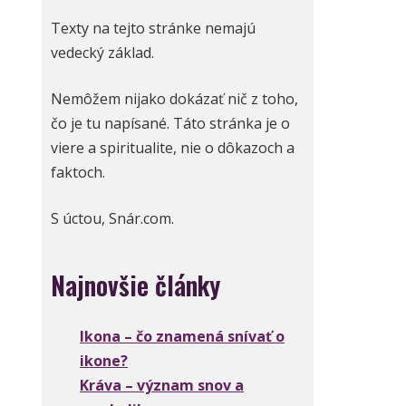
Texty na tejto stránke nemajú
vedecký základ.
Nemôžem nijako dokázať nič z toho,
čo je tu napísané. Táto stránka je o
viere a spiritualite, nie o dôkazoch a
faktoch.
S úctou, Snár.com.
Najnovšie články
Ikona – čo znamená snívať o
ikone?
Kráva – význam snov a