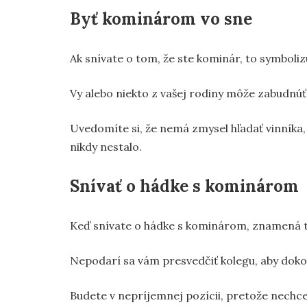
Byť kominárom vo sne
Ak snívate o tom, že ste kominár, to symboli
Vy alebo niekto z vašej rodiny môže zabudnúť
Uvedomíte si, že nemá zmysel hľadať vinníka, 
nikdy nestalo.
Snívať o hádke s kominárom
Keď snívate o hádke s kominárom, znamená to
Nepodarí sa vám presvedčiť kolegu, aby dokonč
Budete v nepríjemnej pozícii, pretože nechcet