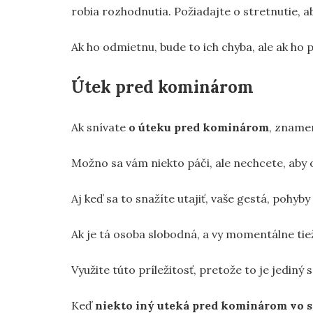
robia rozhodnutia. Požiadajte o stretnutie, ab
Ak ho odmietnu, bude to ich chyba, ale ak ho 
Útek pred kominárom
Ak snívate
o úteku pred kominárom
, znamen
Možno sa vám niekto páči, ale nechcete, aby 
Aj keď sa to snažíte utajiť, vaše gestá, pohyb
Ak je tá osoba slobodná, a vy momentálne tiež
Využite túto príležitosť, pretože to je jediný s
Keď
niekto iný uteká pred kominárom vo 