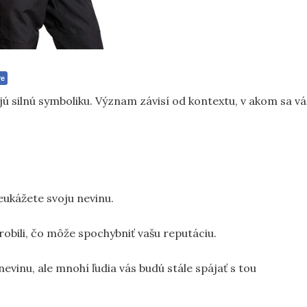
re
ú silnú symboliku. Význam závisí od kontextu, v akom sa vá
eukážete svoju nevinu.
obili, čo môže spochybniť vašu reputáciu.
nevinu, ale mnohí ľudia vás budú stále spájať s tou