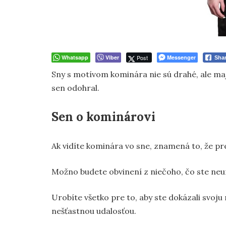
Whatsapp
Viber
Post
Messenger
Sha
Sny s motívom kominára nie sú drahé, ale maj
sen odohral.
Sen o kominárovi
Ak vidíte kominára vo sne, znamená to, že pr
Možno budete obvinení z niečoho, čo ste neur
Urobíte všetko pre to, aby ste dokázali svoju 
nešťastnou udalosťou.