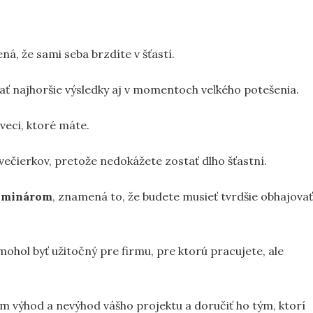
ná, že sami seba brzdíte v šťastí.
ať najhoršie výsledky aj v momentoch veľkého potešenia.
 veci, ktoré máte.
 večierkov, pretože nedokážete zostať dlho šťastní.
 kominárom
, znamená to, že budete musieť tvrdšie obhajovať
hol byť užitočný pre firmu, pre ktorú pracujete, ale
am výhod a nevýhod vášho projektu a doručiť ho tým, ktorí