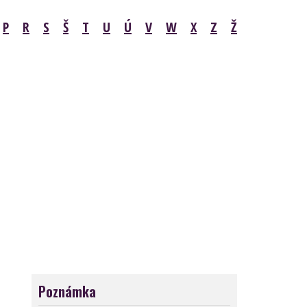
P
R
S
Š
T
U
Ú
V
W
X
Z
Ž
Poznámka