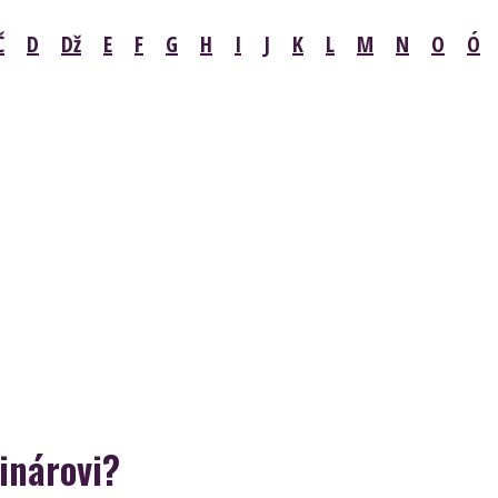
Č
D
Dž
E
F
G
H
I
J
K
L
M
N
O
Ó
inárovi?