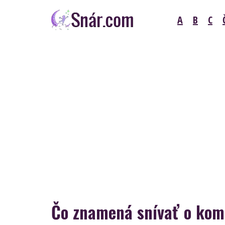
Skip
A
B
C
to
content
Snár
Čo znamená snívať o kom