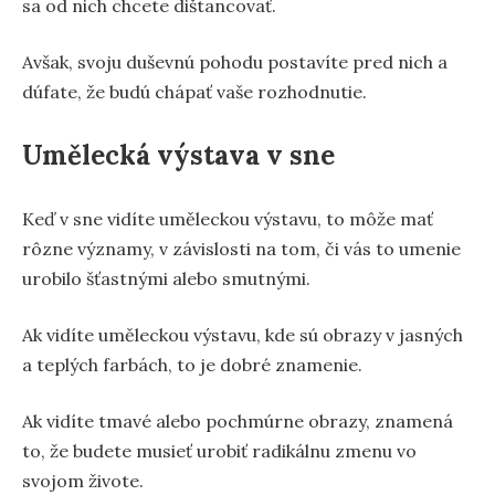
sa od nich chcete dištancovať.
Avšak, svoju duševnú pohodu postavíte pred nich a
dúfate, že budú chápať vaše rozhodnutie.
Umělecká výstava v sne
Keď v sne vidíte uměleckou výstavu, to môže mať
rôzne významy, v závislosti na tom, či vás to umenie
urobilo šťastnými alebo smutnými.
Ak vidíte uměleckou výstavu, kde sú obrazy v jasných
a teplých farbách, to je dobré znamenie.
Ak vidíte tmavé alebo pochmúrne obrazy, znamená
to, že budete musieť urobiť radikálnu zmenu vo
svojom živote.