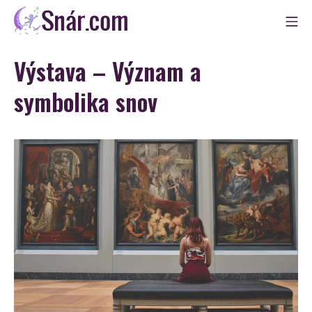
Skip
Mo
to
Snár
content
Výstava – Význam a
symbolika snov