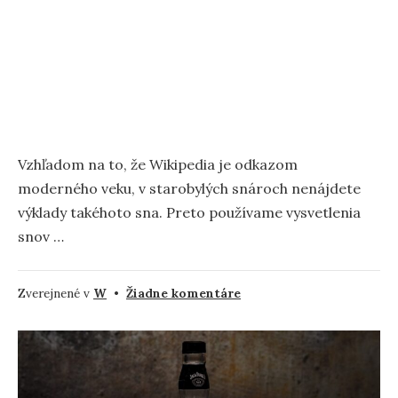
Vzhľadom na to, že Wikipedia je odkazom
moderného veku, v starobylých snároch nenájdete
výklady takéhoto sna. Preto používame vysvetlenia
snov …
na
Zverejnené v
W
•
Žiadne komentáre
Wikipedia
–
Význam
a
interpretácia