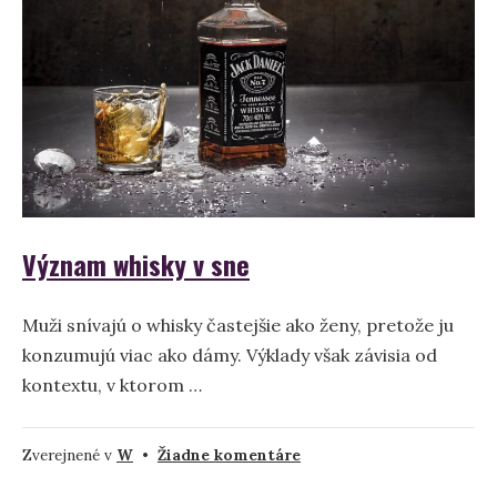
snov
Význam whisky v sne
Muži snívajú o whisky častejšie ako ženy, pretože ju
konzumujú viac ako dámy. Výklady však závisia od
kontextu, v ktorom …
na
Zverejnené v
W
•
Žiadne komentáre
Význam