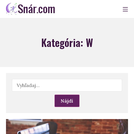
Skip
Mo
to
Snár
content
Kategória:
W
Hľadať: