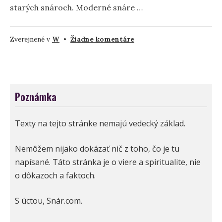
starých snároch. Moderné snáre …
na
Zverejnené v
W
•
Žiadne komentáre
Sny
o
bezdrôtovom
internete
Poznámka
alebo
Wi-
fi
Texty na tejto stránke nemajú vedecký základ.
–
význam
Nemôžem nijako dokázať nič z toho, čo je tu
a
napísané. Táto stránka je o viere a spiritualite, nie
symbolika
o dôkazoch a faktoch.
S úctou, Snár.com.