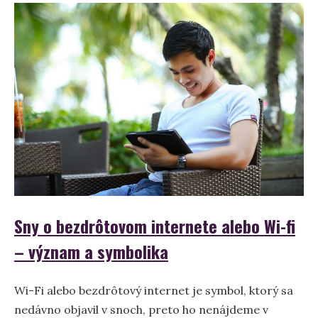
whisky
v
sne
Sny o bezdrôtovom internete alebo Wi-fi
– význam a symbolika
Wi-Fi alebo bezdrôtový internet je symbol, ktorý sa
nedávno objavil v snoch, preto ho nenájdeme v