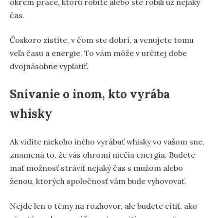
okrem práce, ktorú robíte alebo ste robili už nejaký
čas.
Čoskoro zistíte, v čom ste dobrí, a venujete tomu
veľa času a energie. To vám môže v určitej dobe
dvojnásobne vyplatiť.
Snívanie o inom, kto vyrába
whisky
Ak vidíte niekoho iného vyrábať whisky vo vašom sne,
znamená to, že vás ohromí niečia energia. Budete
mať možnosť stráviť nejaký čas s mužom alebo
ženou, ktorých spoločnosť vám bude vyhovovať.
Nejde len o témy na rozhovor, ale budete cítiť, ako