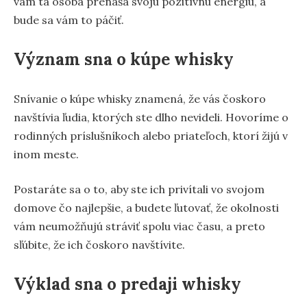
vám tá osoba prenáša svoju pozitívnu energiu, a
bude sa vám to páčiť.
Význam sna o kúpe whisky
Snívanie o kúpe whisky znamená, že vás čoskoro
navštívia ľudia, ktorých ste dlho nevideli. Hovoríme o
rodinných príslušníkoch alebo priateľoch, ktorí žijú v
inom meste.
Postaráte sa o to, aby ste ich privítali vo svojom
domove čo najlepšie, a budete ľutovať, že okolnosti
vám neumožňujú stráviť spolu viac času, a preto
sľúbite, že ich čoskoro navštívite.
Výklad sna o predaji whisky