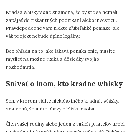
Krádza whisky v sne znamená, že by ste sa nemali
zapájať do riskantných podnikaní alebo investícií.
Pravdepodobne vám niekto sľúbi ľahké peniaze, ale
váš projekt nebude úplne legálny.
Bez ohľadu na to, ako lákavá ponuka znie, musíte
myslieť na možné riziká a dôsledky svojho
rozhodnutia.
Snívať o inom, kto kradne whisky
Sen, v ktorom vidíte niekoho iného kradnúť whisky,
znamená, že máte obavy o blízku osobu.
Člen vašej rodiny alebo jeden z vašich priateľov urobí
rozhodnutie, ktoré budete považovať za zlé. Pokúsite