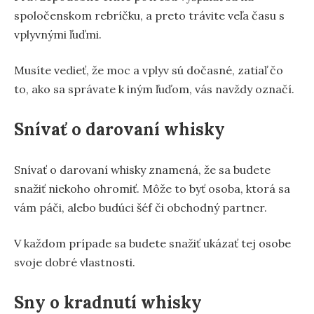
spoločenskom rebríčku, a preto trávite veľa času s
vplyvnými ľuďmi.
Musíte vedieť, že moc a vplyv sú dočasné, zatiaľ čo
to, ako sa správate k iným ľuďom, vás navždy označí.
Snívať o darovaní whisky
Snívať o darovaní whisky znamená, že sa budete
snažiť niekoho ohromiť. Môže to byť osoba, ktorá sa
vám páči, alebo budúci šéf či obchodný partner.
V každom prípade sa budete snažiť ukázať tej osobe
svoje dobré vlastnosti.
Sny o kradnutí whisky