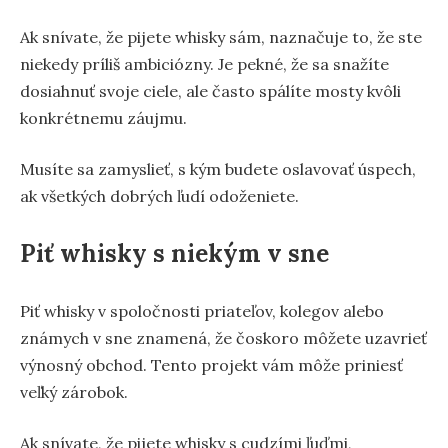
Ak snívate, že pijete whisky sám, naznačuje to, že ste
niekedy príliš ambiciózny. Je pekné, že sa snažíte
dosiahnuť svoje ciele, ale často spálíte mosty kvôli
konkrétnemu záujmu.
Musíte sa zamyslieť, s kým budete oslavovať úspech,
ak všetkých dobrých ľudí odoženiete.
Piť whisky s niekým v sne
Piť whisky v spoločnosti priateľov, kolegov alebo
známych v sne znamená, že čoskoro môžete uzavrieť
výnosný obchod. Tento projekt vám môže priniesť
veľký zárobok.
Ak snívate, že pijete whisky s cudzími ľuďmi,