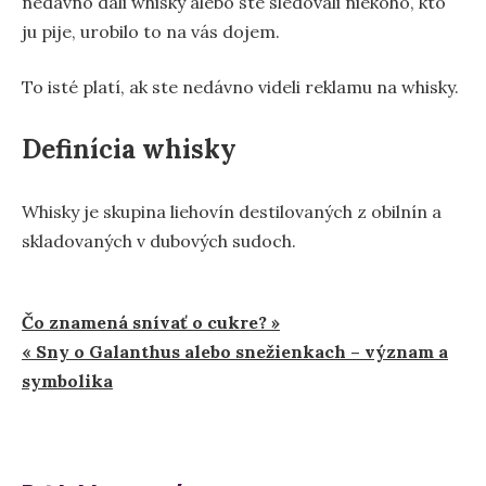
nedávno dali whisky alebo ste sledovali niekoho, kto
ju pije, urobilo to na vás dojem.
To isté platí, ak ste nedávno videli reklamu na whisky.
Definícia whisky
Whisky je skupina liehovín destilovaných z obilnín a
skladovaných v dubových sudoch.
Navigácia
Čo znamená snívať o cukre? »
« Sny o Galanthus alebo snežienkach – význam a
v
symbolika
článku