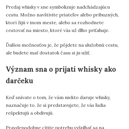
Predaj whisky v sne symbolizuje nadchádzajúcu
cestu. Možno navštívite priateľov alebo príbuzných,
ktorí žijú v inom meste, alebo sa rozhodnete
cestovať na miesto, ktoré vás už dlho priťahuje.
Ďalšou možnosťou je, že pôjdete na služobnú cestu,
ale budete mať dostatok času si ju užiť.
Význam sna o prijatí whisky ako
darčeku
Keď snívate o tom, že vám niekto daruje whisky,
naznačuje to, že si predstavujete, že vás ľudia
rešpektujú a obdivujú.
Pravdepodobne cítite potrebu vyšplhať sa na