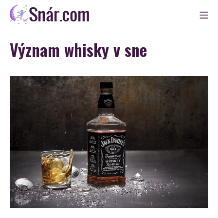
Skip
Mo
to
Snár
content
Význam whisky v sne