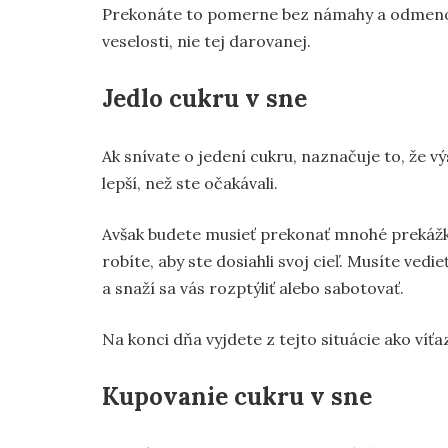
Prekonáte to pomerne bez námahy a odmenou
veselosti, nie tej darovanej.
Jedlo cukru v sne
Ak snívate o jedení cukru, naznačuje to, že 
lepší, než ste očakávali.
Avšak budete musieť prekonať mnohé prekážky, 
robíte, aby ste dosiahli svoj cieľ. Musíte ved
a snaží sa vás rozptýliť alebo sabotovať.
Na konci dňa vyjdete z tejto situácie ako víťaz
Kupovanie cukru v sne