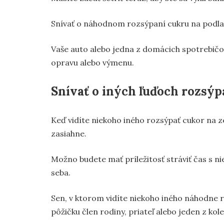
Snívať o náhodnom rozsýpaní cukru na podl
Vaše auto alebo jedna z domácich spotrebičov
opravu alebo výmenu.
Snívať o iných ľuďoch rozsýp
Keď vidíte niekoho iného rozsýpať cukor na z
zasiahne.
Možno budete mať príležitosť stráviť čas s n
seba.
Sen, v ktorom vidíte niekoho iného náhodne 
pôžičku člen rodiny, priateľ alebo jeden z kol