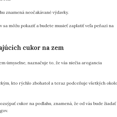
ahu znamená neočakávané výdavky.
 sa môžu pokaziť a budete musieť zaplatiť veľa peňazí na
ajúcich cukor na zem
em úmyselne, naznačuje to, že vás niečia arogancia
iekým, kto rýchlo zbohatol a teraz podceňuje všetkých okol
rozsýpať cukor na podlahu, znamená, že od vás bude žiadať
egov.