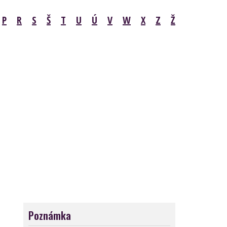
P
R
S
Š
T
U
Ú
V
W
X
Z
Ž
Poznámka