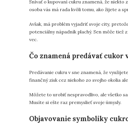
Snívať o kupovaní cukru znamená, že niekto z
osoba vás má rada kvôli tomu, ako žijete a sp
Avšak, má problém vyjadriť svoje city, pretož
potenciálny nápadník plachý. Sen môže tiež
vec.
Čo znamená predávať cukor v
Predávanie cukru v sne znamená, že využijete
finančný zisk cez niekoho zo svojho okolia al
Môžete to urobiť nespravodlivo, ale všetko sa 
Musíte si ešte raz premyslieť svoje úmysly.
Objavovanie symboliky cukro