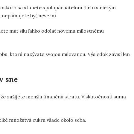
čoskoro sa stanete spolupáchateľom flirtu s niekým
 neplánujete byť neverní.
udete mať silu ľahko odolať novému milostnému
bu, ktorú nazývate svojou milovanou. Výsledok závisí len
v sne
 že zažijete menšiu finančnú stratu. V skutočnosti suma
veľké množstvá cukru všade okolo seba.