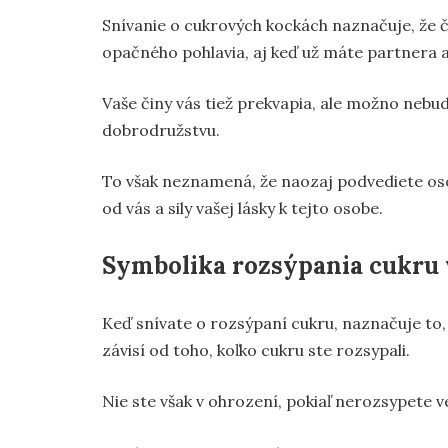
Snívanie o cukrových kockách naznačuje, že 
opačného pohlavia, aj keď už máte partnera a
Vaše činy vás tiež prekvapia, ale možno neb
dobrodružstvu.
To však neznamená, že naozaj podvediete oso
od vás a sily vašej lásky k tejto osobe.
Symbolika rozsýpania cukru 
Keď snívate o rozsýpaní cukru, naznačuje to,
závisí od toho, koľko cukru ste rozsypali.
Nie ste však v ohrození, pokiaľ nerozsypete 