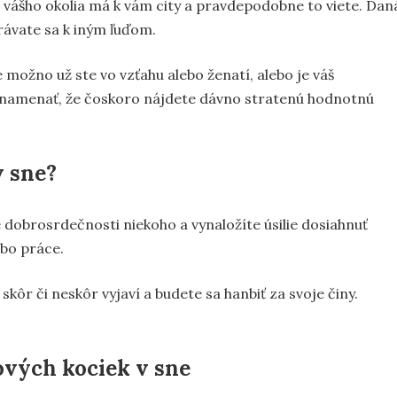
 vášho okolia má k vám city a pravdepodobne to viete. Dan
rávate sa k iným ľuďom.
e možno už ste vo vzťahu alebo ženatí, alebo je váš
 znamenať, že čoskoro nájdete dávno stratenú hodnotnú
 sne?
 dobrosrdečnosti niekoho a vynaložíte úsilie dosiahnuť
ebo práce.
skôr či neskôr vyjaví a budete sa hanbiť za svoje činy.
vých kociek v sne