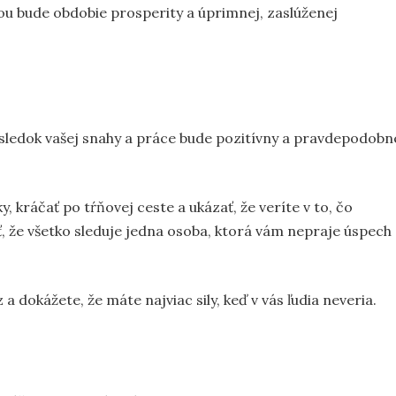
 bude obdobie prosperity a úprimnej, zaslúženej
výsledok vašej snahy a práce bude pozitívny a pravdepodobn
kráčať po tŕňovej ceste a ukázať, že veríte v to, čo
ieť, že všetko sleduje jedna osoba, ktorá vám nepraje úspech
 a dokážete, že máte najviac sily, keď v vás ľudia neveria.