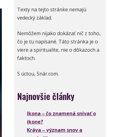
Texty na tejto stránke nemajú
vedecký základ.
Nemôžem nijako dokázať nič z toho,
čo je tu napísané. Táto stránka je o
viere a spiritualite, nie o dôkazoch a
faktoch.
S úctou, Snár.com.
Najnovšie články
Ikona – čo znamená snívať o
ikone?
Kráva – význam snov a