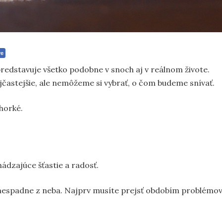
re
redstavuje všetko podobne v snoch aj v reálnom živote.
jčastejšie, ale nemôžeme si vybrať, o čom budeme snívať.
horké.
hádzajúce šťastie a radosť.
 nespadne z neba. Najprv musíte prejsť obdobím problémo