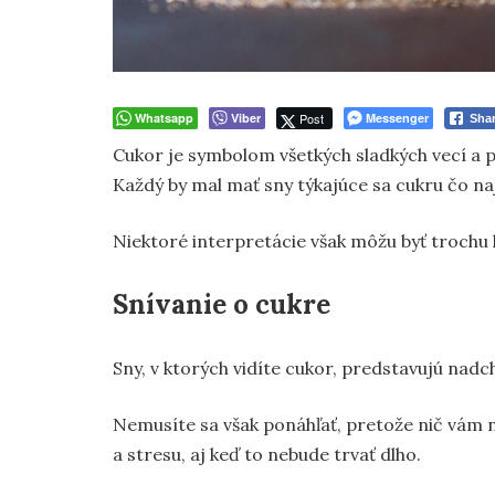
Whatsapp
Viber
Post
Messenger
Sha
Cukor je symbolom všetkých sladkých vecí a p
Každý by mal mať sny týkajúce sa cukru čo na
Niektoré interpretácie však môžu byť trochu 
Snívanie o cukre
Sny, v ktorých vidíte cukor, predstavujú nadc
Nemusíte sa však ponáhľať, pretože nič vám
a stresu, aj keď to nebude trvať dlho.