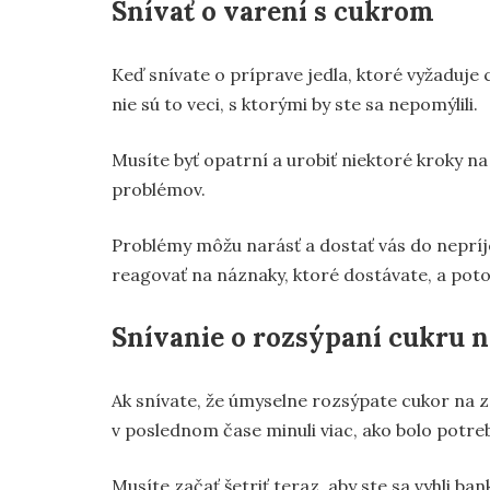
Snívať o varení s cukrom
Keď snívate o príprave jedla, ktoré vyžaduje c
nie sú to veci, s ktorými by ste sa nepomýlili.
Musíte byť opatrní a urobiť niektoré kroky na 
problémov.
Problémy môžu narásť a dostať vás do nepríje
reagovať na náznaky, ktoré dostávate, a poto
Snívanie o rozsýpaní cukru 
Ak snívate, že úmyselne rozsýpate cukor na z
v poslednom čase minuli viac, ako bolo potr
Musíte začať šetriť teraz, aby ste sa vyhli ban