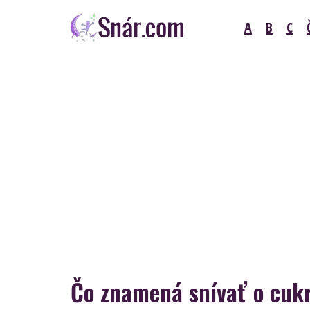
Skip
A
B
C
to
content
Snár
Čo znamená snívať o cuk