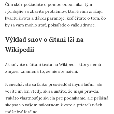
Čím skôr požiadate o pomoc odborníka, tým
rýchlejšie sa zbavíte problémov, ktoré vám znižujú
kvalitu života a dávku paranoje, keď čítate o tom, čo
by sa vám mohlo stať, pokiaľ ide o vaše zdravie.
Výklad snov o čítaní lží na
Wikipedii
Ak snívate o čítaní textu na Wikipedii, ktorý nemá
zmysel, znamená to, že nie ste naivní.
Nenechávate sa ľahko presviedčať inými ľuďmi, ale
veríte im len vtedy, ak sa uistíte, že majú pravdu.
Takáto vlastnosť je skvelá pre podnikanie, ale prílišná
skepsa vo vašom milostnom živote a priateľstvách
môže byť fatálna.