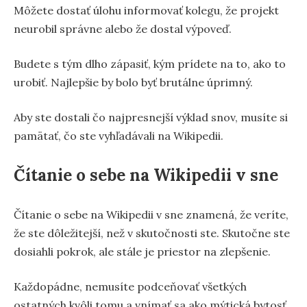
Môžete dostať úlohu informovať kolegu, že projekt
neurobil správne alebo že dostal výpoveď.
Budete s tým dlho zápasiť, kým prídete na to, ako to
urobiť. Najlepšie by bolo byť brutálne úprimný.
Aby ste dostali čo najpresnejší výklad snov, musíte si
pamätať, čo ste vyhľadávali na Wikipedii.
Čítanie o sebe na Wikipedii v sne
Čítanie o sebe na Wikipedii v sne znamená, že veríte,
že ste dôležitejší, než v skutočnosti ste. Skutočne ste
dosiahli pokrok, ale stále je priestor na zlepšenie.
Každopádne, nemusíte podceňovať všetkých
ostatných kvôli tomu a vnímať sa ako mýtická bytosť,