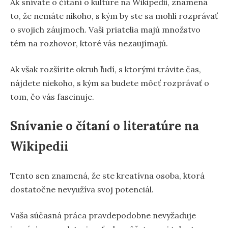
Ak snívate o čítaní o kultúre na Wikipedii, znamená
to, že nemáte nikoho, s kým by ste sa mohli rozprávať
o svojich záujmoch. Vaši priatelia majú množstvo
tém na rozhovor, ktoré vás nezaujímajú.
Ak však rozšírite okruh ľudí, s ktorými trávite čas,
nájdete niekoho, s kým sa budete môcť rozprávať o
tom, čo vás fascinuje.
Snívanie o čítaní o literatúre na
Wikipedii
Tento sen znamená, že ste kreatívna osoba, ktorá
dostatočne nevyužíva svoj potenciál.
Vaša súčasná práca pravdepodobne nevyžaduje