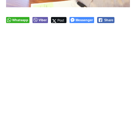
Whatsapp
Viber
Post
Messenger
Share