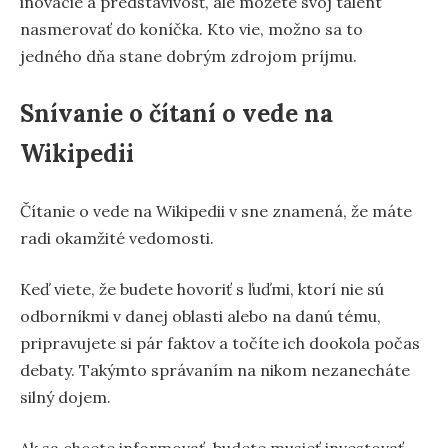
inovácie a predstavivosť, ale môžete svoj talent
nasmerovať do koníčka. Kto vie, možno sa to
jedného dňa stane dobrým zdrojom príjmu.
Snívanie o čítaní o vede na
Wikipedii
Čítanie o vede na Wikipedii v sne znamená, že máte
radi okamžité vedomosti.
Keď viete, že budete hovoriť s ľuďmi, ktorí nie sú
odborníkmi v danej oblasti alebo na danú tému,
pripravujete si pár faktov a točíte ich dookola počas
debaty. Takýmto správaním na nikom nezanecháte
silný dojem.
Ak sa chcete informovať, budete musieť investovať