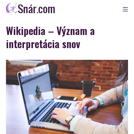
Skip
Mo
to
Snár
content
Wikipedia – Význam a
interpretácia snov