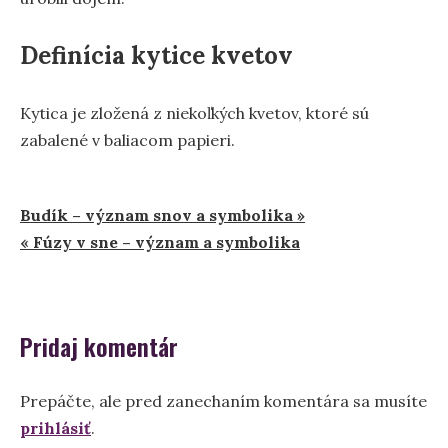
Definícia kytice kvetov
Kytica je zložená z niekoľkých kvetov, ktoré sú
zabalené v baliacom papieri.
Navigácia
Budík – význam snov a symbolika »
« Fúzy v sne – význam a symbolika
v
článku
Pridaj komentár
Prepáčte, ale pred zanechaním komentára sa musíte
prihlásiť
.