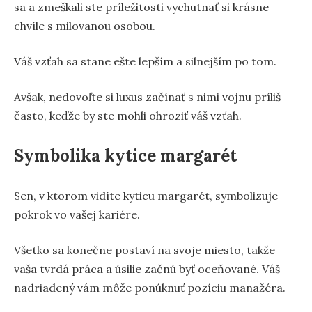
sa a zmeškali ste príležitosti vychutnať si krásne
chvíle s milovanou osobou.
Váš vzťah sa stane ešte lepším a silnejším po tom.
Avšak, nedovoľte si luxus začínať s nimi vojnu príliš
často, keďže by ste mohli ohroziť váš vzťah.
Symbolika kytice margarét
Sen, v ktorom vidíte kyticu margarét, symbolizuje
pokrok vo vašej kariére.
Všetko sa konečne postaví na svoje miesto, takže
vaša tvrdá práca a úsilie začnú byť oceňované. Váš
nadriadený vám môže ponúknuť pozíciu manažéra.