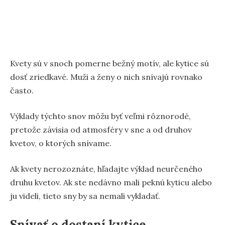
Kvety sú v snoch pomerne bežný motív, ale kytice sú
dosť zriedkavé. Muži a ženy o nich snívajú rovnako
často.
Výklady týchto snov môžu byť veľmi rôznorodé,
pretože závisia od atmosféry v sne a od druhov
kvetov, o ktorých snívame.
Ak kvety nerozoznáte, hľadajte výklad neurčeného
druhu kvetov. Ak ste nedávno mali peknú kyticu alebo
ju videli, tieto sny by sa nemali vykladať.
Snívať o dostaní kytice