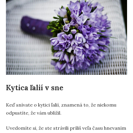
Kytica ľalií v sne
Keď snívate o kytici ľalií, znamená to, že niekomu
odpustíte, že vám ublížil.
Uvedomíte si, že ste strávili príliš veľa času hnevaním