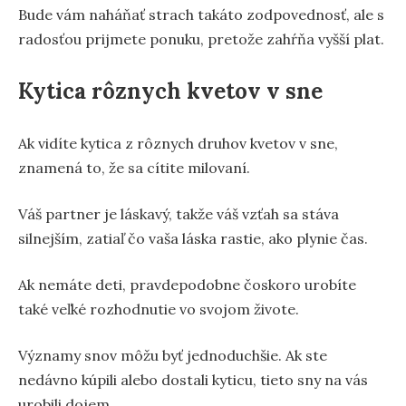
Bude vám naháňať strach takáto zodpovednosť, ale s
radosťou prijmete ponuku, pretože zahŕňa vyšší plat.
Kytica rôznych kvetov v sne
Ak vidíte kytica z rôznych druhov kvetov v sne,
znamená to, že sa cítite milovaní.
Váš partner je láskavý, takže váš vzťah sa stáva
silnejším, zatiaľ čo vaša láska rastie, ako plynie čas.
Ak nemáte deti, pravdepodobne čoskoro urobíte
také veľké rozhodnutie vo svojom živote.
Významy snov môžu byť jednoduchšie. Ak ste
nedávno kúpili alebo dostali kyticu, tieto sny na vás
urobili dojem.