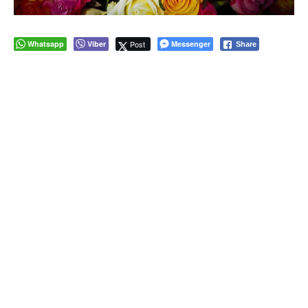
Whatsapp
Viber
Post
Messenger
Share