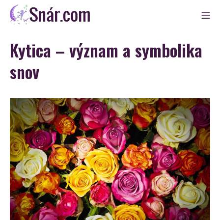
Skip
Mo
to
Snár
content
Kytica – význam a symbolika
snov