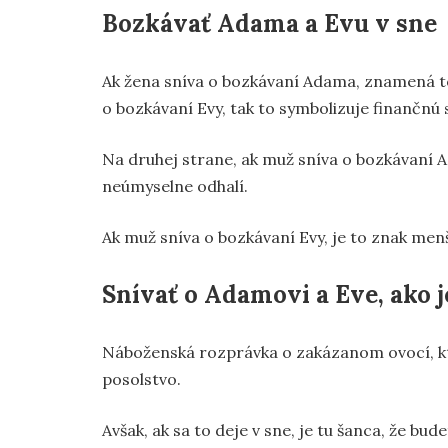
Bozkávať Adama a Evu v sne
Ak žena sníva o bozkávaní Adama, znamená to
o bozkávaní Evy, tak to symbolizuje finančnú 
Na druhej strane, ak muž sníva o bozkávaní Ad
neúmyselne odhalí.
Ak muž sníva o bozkávaní Evy, je to znak me
Snívať o Adamovi a Eve, ako j
Náboženská rozprávka o zakázanom ovocí, kt
posolstvo.
Avšak, ak sa to deje v sne, je tu šanca, že bu