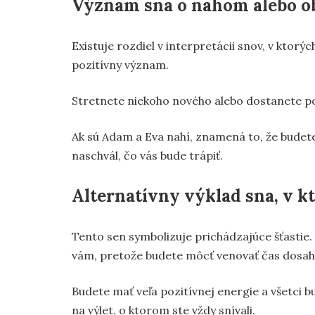
Význam sna o nahom alebo o
Existuje rozdiel v interpretácii snov, v ktorý
pozitívny význam.
Stretnete niekoho nového alebo dostanete po
Ak sú Adam a Eva nahí, znamená to, že budete 
naschvál, čo vás bude trápiť.
Alternatívny výklad sna, v k
Tento sen symbolizuje prichádzajúce šťastie.
vám, pretože budete môcť venovať čas dosaho
Budete mať veľa pozitívnej energie a všetci b
na výlet, o ktorom ste vždy snívali.