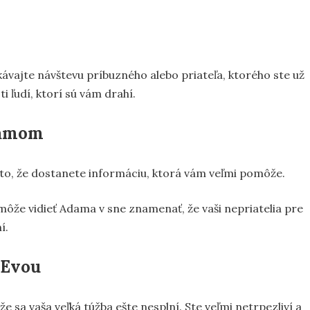
ávajte návštevu príbuzného alebo priateľa, ktorého ste už
i ľudí, ktorí sú vám drahí.
damom
o, že dostanete informáciu, ktorá vám veľmi pomôže.
môže vidieť Adama v sne znamenať, že vaši nepriatelia pre
í.
 Evou
e sa vaša veľká túžba ešte nesplní. Ste veľmi netrpezliví a