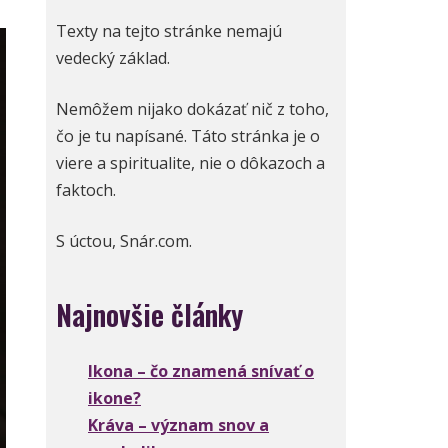
Texty na tejto stránke nemajú
vedecký základ.
Nemôžem nijako dokázať nič z toho,
čo je tu napísané. Táto stránka je o
viere a spiritualite, nie o dôkazoch a
faktoch.
S úctou, Snár.com.
Najnovšie články
Ikona – čo znamená snívať o
ikone?
Kráva – význam snov a