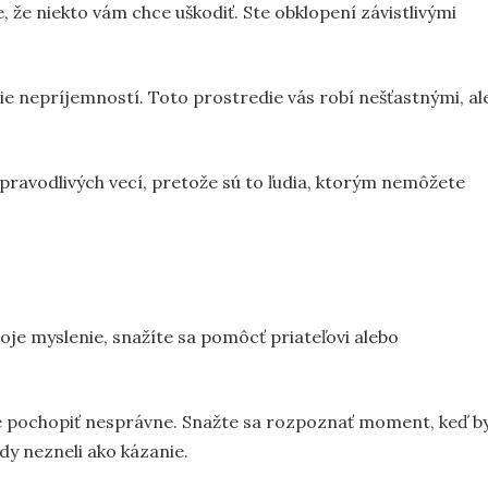
e, že niekto vám chce uškodiť. Ste obklopení závistlivými
ie nepríjemností. Toto prostredie vás robí nešťastnými, al
ravodlivých vecí, pretože sú to ľudia, ktorým nemôžete
oje myslenie, snažíte sa pomôcť priateľovi alebo
e pochopiť nesprávne. Snažte sa rozpoznať moment, keď b
ady nezneli ako kázanie.