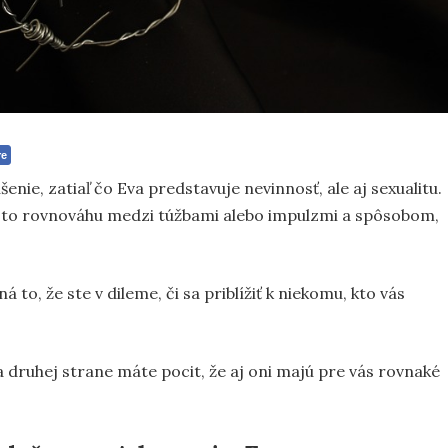
re
nie, zatiaľ čo Eva predstavuje nevinnosť, ale aj sexualitu.
e to rovnováhu medzi túžbami alebo impulzmi a spôsobom,
o, že ste v dileme, či sa priblížiť k niekomu, kto vás
a druhej strane máte pocit, že aj oni majú pre vás rovnaké