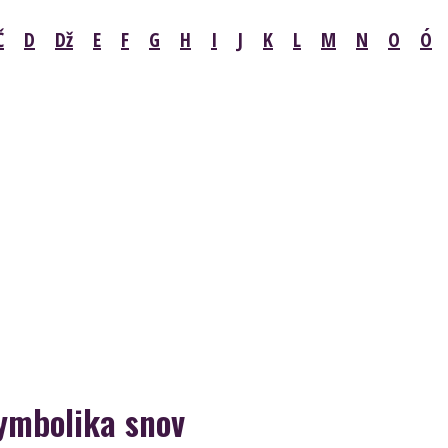
Č
D
Dž
E
F
G
H
I
J
K
L
M
N
O
Ó
ymbolika snov