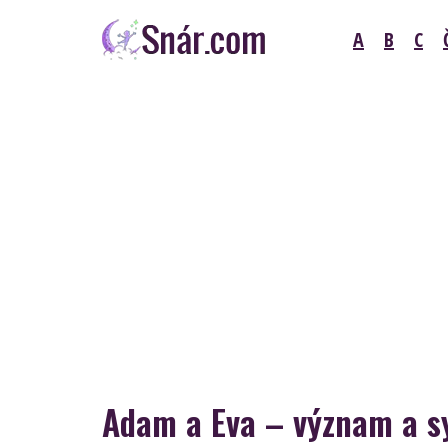
Skip
A
B
C
to
content
Snár
Adam a Eva – význam a s