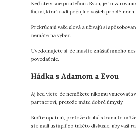
Keď ste v sne priateľmi s Evou, je to varovani
ľuďmi, ktorí radi počujú o vašich problémoch.
Prekrúcajú vaše slová a užívajú si spôsobovan
nemáte na výber.
Uvedomujete si, že musíte znášať mnoho nesp
povedať nie.
Hádka s Adamom a Evou
Aj keď viete, že nemôžete nikomu vnucovať sv
partnerovi, pretože máte dobré úmysly.
Buďte opatrní, pretože druhá strana to môž
ste mali ustúpiť zo takéto diskusie, aby vaši r