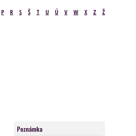
P
R
S
Š
T
U
Ú
V
W
X
Z
Ž
Poznámka