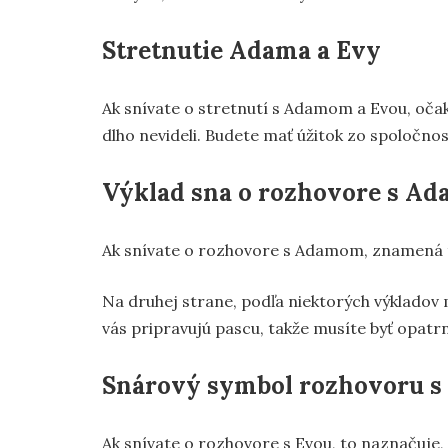
Stretnutie Adama a Evy
Ak snívate o stretnutí s Adamom a Evou, očak
dlho nevideli. Budete mať úžitok zo spoločnost
Výklad sna o rozhovore s A
Ak snívate o rozhovore s Adamom, znamená t
Na druhej strane, podľa niektorých výkladov 
vás pripravujú pascu, takže musíte byť opatrn
Snárový symbol rozhovoru s
Ak snívate o rozhovore s Evou, to naznačuje, ž