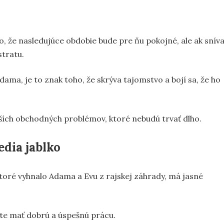
, že nasledujúce obdobie bude pre ňu pokojné, ale ak snív
stratu.
ama, je to znak toho, že skrýva tajomstvo a bojí sa, že ho
nších obchodných problémov, ktoré nebudú trvať dlho.
edia jablko
oré vyhnalo Adama a Evu z rajskej záhrady, má jasné
dete mať dobrú a úspešnú prácu.