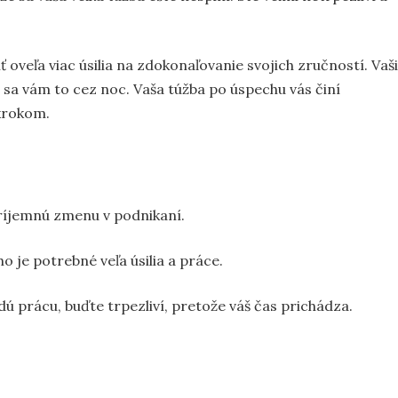
 oveľa viac úsilia na zdokonaľovanie svojich zručností. Vaši
í sa vám to cez noc. Vaša túžba po úspechu vás činí
 krokom.
ríjemnú zmenu v podnikaní.
o je potrebné veľa úsilia a práce.
rdú prácu, buďte trpezliví, pretože váš čas prichádza.