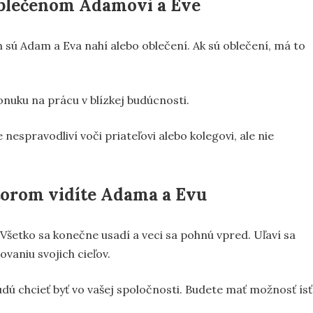
blečenom Adamovi a Eve
ch sú Adam a Eva nahí alebo oblečení. Ak sú oblečení, má to
nuku na prácu v blízkej budúcnosti.
nespravodliví voči priateľovi alebo kolegovi, ale nie
torom vidíte Adama a Evu
 Všetko sa konečne usadí a veci sa pohnú vpred. Uľaví sa
vaniu svojich cieľov.
udú chcieť byť vo vašej spoločnosti. Budete mať možnosť ísť