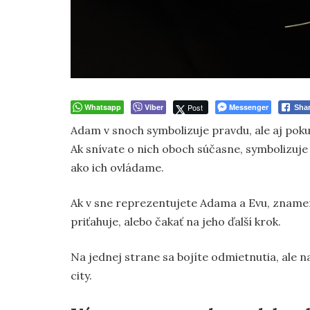
Whatsapp
Viber
Post
Messenger
Sha
Adam v snoch symbolizuje pravdu, ale aj pokuše
Ak snívate o nich oboch súčasne, symbolizuj
ako ich ovládame.
Ak v sne reprezentujete Adama a Evu, znamená t
priťahuje, alebo čakať na jeho ďalší krok.
Na jednej strane sa bojíte odmietnutia, ale n
city.