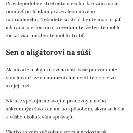
Pravdepodobne stretnete niekoho, kto vám môže
pomôcť pri hľadaní práce alebo nového
nadriadeného. Nebudete si istí, či by ste mali prijať
ich radu, ale čoskoro si uvedomíte, že by ste mohli
získať viac, než by ste mohli stratiť.
Sen o aligátorovi na súši
Ak snívate o aligátorovi na súši, vaše podvedomie
vám hovorí, že sa momentálne necítite dobre vo
svojej koži.
Nie ste spokojní so svojím pracovným alebo
súkromným životom ani so spôsobom, akým sa ľudia
z vášho okolia k vám správajú.
Všetko to vám spôsobuje stres a nedostatok