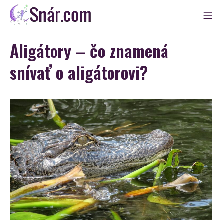
Skip
Mo
to
Snár
content
Aligátory – čo znamená
snívať o aligátorovi?