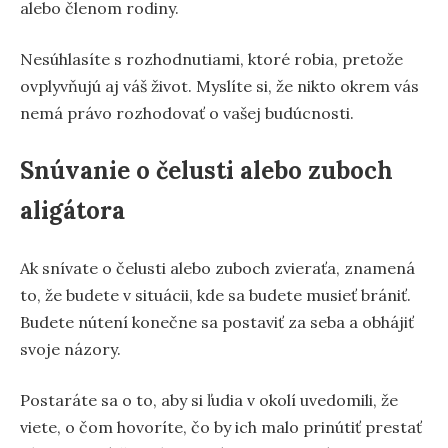
alebo členom rodiny.
Nesúhlasíte s rozhodnutiami, ktoré robia, pretože
ovplyvňujú aj váš život. Myslíte si, že nikto okrem vás
nemá právo rozhodovať o vašej budúcnosti.
Snúvanie o čelusti alebo zuboch
aligátora
Ak snívate o čelusti alebo zuboch zvieraťa, znamená
to, že budete v situácii, kde sa budete musieť brániť.
Budete nútení konečne sa postaviť za seba a obhájiť
svoje názory.
Postaráte sa o to, aby si ľudia v okolí uvedomili, že
viete, o čom hovoríte, čo by ich malo prinútiť prestať