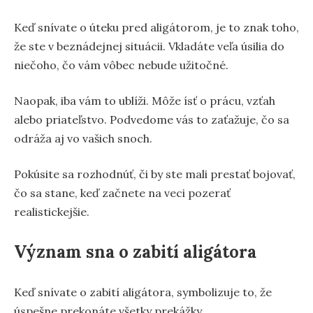
Keď snívate o úteku pred aligátorom, je to znak toho,
že ste v beznádejnej situácii. Vkladáte veľa úsilia do
niečoho, čo vám vôbec nebude užitočné.
Naopak, iba vám to ublíži. Môže ísť o prácu, vzťah
alebo priateľstvo. Podvedome vás to zaťažuje, čo sa
odráža aj vo vašich snoch.
Pokúsite sa rozhodnúť, či by ste mali prestať bojovať,
čo sa stane, keď začnete na veci pozerať
realistickejšie.
Význam sna o zabití aligátora
Keď snívate o zabití aligátora, symbolizuje to, že
úspešne prekonáte všetky prekážky.