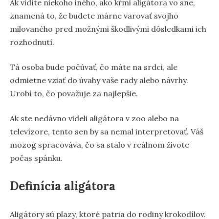
Ak vidíte niekoho iného, ako kŕmi aligátora vo sne,
znamená to, že budete márne varovať svojho
milovaného pred možnými škodlivými dôsledkami ich
rozhodnutí.
Tá osoba bude počúvať, čo máte na srdci, ale
odmietne vziať do úvahy vaše rady alebo návrhy.
Urobí to, čo považuje za najlepšie.
Ak ste nedávno videli aligátora v zoo alebo na
televízore, tento sen by sa nemal interpretovať. Váš
mozog spracováva, čo sa stalo v reálnom živote
počas spánku.
Definícia aligátora
Aligátory sú plazy, ktoré patria do rodiny krokodílov.