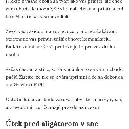
Niekto z vášho okolia sa tvári ako váš priateľ, ale chce
vám ublížiť. Je možné, že ste mali blízkeho priateľa, od
ktorého ste sa časom vzdialili.
Život vás zaviedol na rôzne cesty, ale neočakávané
stretnutie vás prinúti túžiť obnoviť komunikáciu.
Budete veľmi nadšení, pretože je to pre vás drahá
osoba.
Avšak časom zistíte, že sa zmenili a to sa vám nebude
páčiť. Zistíte, že nie sú k vám úprimní a že sa dokonca
snažia vám ublížiť.
Ostatní ľudia vás budú varovať, aby ste sa im vyhýbali,
ale uvedomíte si, že majú pravdu až neskôr.
Útek pred aligátorom v sne