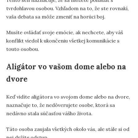
Tento sen naznačuje, že sa môžete pohádať s
tvrdohlavou osobou. Vzhľadom na to, že ste rovnakí,
vaša debata sa môže zmeniť na horúci boj.
Musíte ovládať svoje emócie, ak nechcete, aby váš
konflikt viedol k ukončeniu všetkej komunikácie s
touto osobou.
Aligátor vo vašom dome alebo na
dvore
Keď vidíte aligátora vo svojom dome alebo na dvore,
naznačuje to, že nedôverujete osobe, ktorá sa
nedávno stala súčasťou vášho života.
Táto osoba zaujala všetkých okolo vás, ale stále si od
nej držíte odstup.