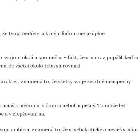
, že tvoja nedôvera k iným ľuďom nie je úplne
 svojom okolí a spomeň si – fakt, že si sa raz popálil, keď si
á, že všetci okolo teba sú rovnakí.
charakter, znamená to, že všetky svoje životné neúspechy
raciaš k niečomu, v čom si nebol úspešný. To môže byť
e a v zlepšovaní sa.
voju ambíciu, znamená to, že si sebakritický a nevieš si sám