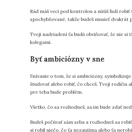
Rád máš veci pod kontrolou a nútiš ľudí robiť
spochybňované, takže budeš musieť dvakrát p
Tvoji nadriadení ťa budú obviňovať, že nie si
kolegami.
Byť ambiciózny v sne
Snívanie o tom, že si ambiciózny, symbolizuj
študovať alebo robiť, čo chceš. Tvoji rodičia
pre teba bude problém.
Všetko, čo sa rozhodneš, sa im bude zdať ne
Budeš počúvať sám seba a rozhodneš sa robiť 
si robil niečo, čo ťa nezaujíma alebo ťa nerob