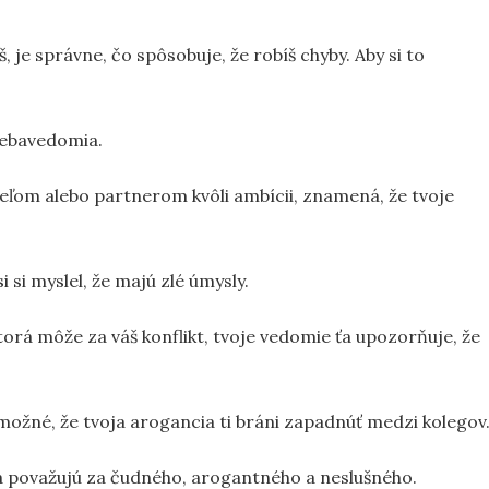
bíš, je správne, čo spôsobuje, že robíš chyby. Aby si to
sebavedomia.
teľom alebo partnerom kvôli ambícii, znamená, že tvoje
 si myslel, že majú zlé úmysly.
torá môže za váš konflikt, tvoje vedomie ťa upozorňuje, že
e možné, že tvoja arogancia ti bráni zapadnúť medzi kolegov
ia považujú za čudného, arogantného a neslušného.