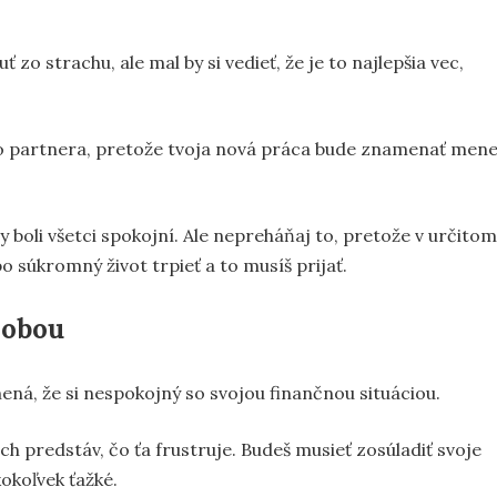
 zo strachu, ale mal by si vedieť, že je to najlepšia vec,
ebo partnera, pretože tvoja nová práca bude znamenať mene
by boli všetci spokojní. Ale nepreháňaj to, pretože v určitom
o súkromný život trpieť a to musíš prijať.
sobou
ná, že si nespokojný so svojou finančnou situáciou.
h predstáv, čo ťa frustruje. Budeš musieť zosúladiť svoje
kokoľvek ťažké.