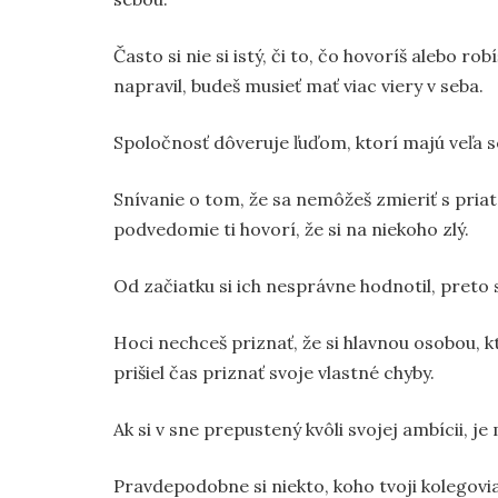
Často si nie si istý, či to, čo hovoríš alebo ro
napravil, budeš musieť mať viac viery v seba.
Spoločnosť dôveruje ľuďom, ktorí majú veľa 
Snívanie o tom, že sa nemôžeš zmieriť s pria
podvedomie ti hovorí, že si na niekoho zlý.
Od začiatku si ich nesprávne hodnotil, preto si
Hoci nechceš priznať, že si hlavnou osobou, k
prišiel čas priznať svoje vlastné chyby.
Ak si v sne prepustený kvôli svojej ambícii, j
Pravdepodobne si niekto, koho tvoji kolegov