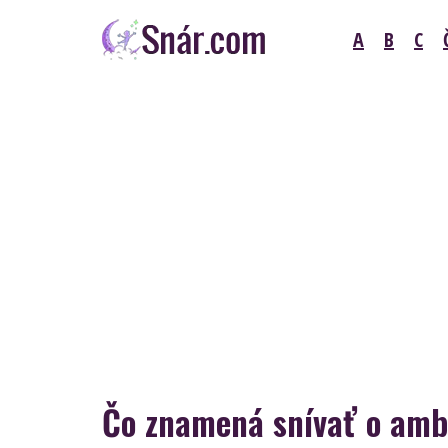
Skip
A
B
C
to
content
Snár
Čo znamená snívať o amb