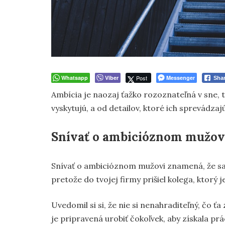
Whatsapp
Viber
Post
Messenger
Sha
Ambícia je naozaj ťažko rozoznateľná v sne, 
vyskytujú, a od detailov, ktoré ich sprevádzajú
Snívať o ambicióznom mužov
Snívať o ambicióznom mužovi znamená, že sa
pretože do tvojej firmy prišiel kolega, ktorý 
Uvedomil si si, že nie si nenahraditeľný, čo 
je pripravená urobiť čokoľvek, aby získala prá