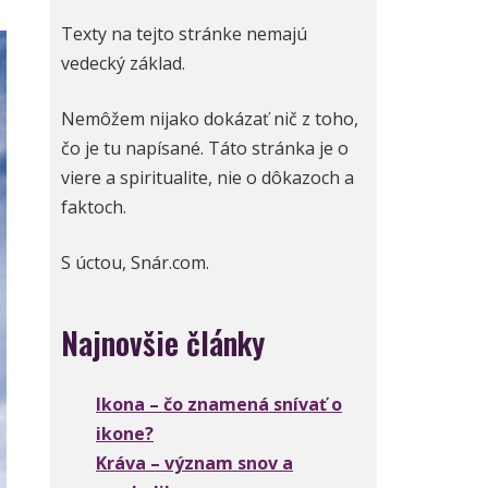
Texty na tejto stránke nemajú
vedecký základ.
Nemôžem nijako dokázať nič z toho,
čo je tu napísané. Táto stránka je o
viere a spiritualite, nie o dôkazoch a
faktoch.
S úctou, Snár.com.
Najnovšie články
Ikona – čo znamená snívať o
ikone?
Kráva – význam snov a