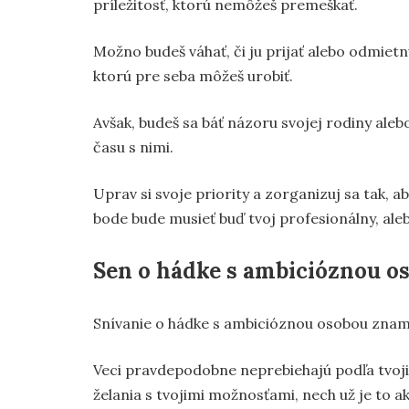
príležitosť, ktorú nemôžeš premeškať.
Možno budeš váhať, či ju prijať alebo odmietnuť
ktorú pre seba môžeš urobiť.
Avšak, budeš sa báť názoru svojej rodiny al
času s nimi.
Uprav si svoje priority a zorganizuj sa tak, a
bode bude musieť buď tvoj profesionálny, aleb
Sen o hádke s ambicióznou o
Snívanie o hádke s ambicióznou osobou zname
Veci pravdepodobne neprebiehajú podľa tvojic
želania s tvojimi možnosťami, nech už je to a