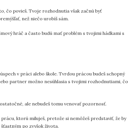
 to, čo povieš. Tvoje rozhodnutia však začnú byť
remýšľať, než niečo urobíš sám.
 tímový hráč a často budú mať problém s tvojimi hádkami s
e úspech v práci alebo škole. Tvrdou prácou budeš schopný
 alebo partner možno nesúhlasia s tvojimi rozhodnutiami, čo
dostatočné, ale nebudeš tomu venovať pozornosť.
prácu, ktorú miluješ, pretože si nemôžeš predstaviť, že by
í šťastným po zvyšok života.