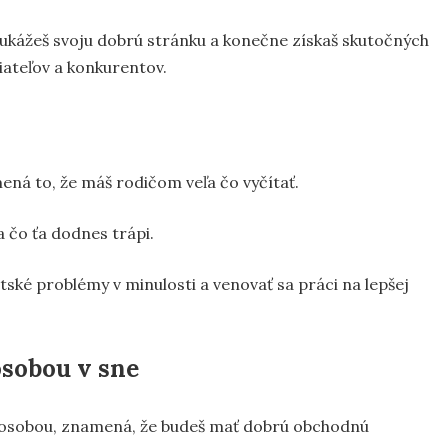
 im ukážeš svoju dobrú stránku a konečne získaš skutočných
iateľov a konkurentov.
mená to, že máš rodičom veľa čo vyčítať.
a čo ťa dodnes trápi.
etské problémy v minulosti a venovať sa práci na lepšej
osobou v sne
u osobou, znamená, že budeš mať dobrú obchodnú