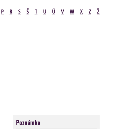
P
R
S
Š
T
U
Ú
V
W
X
Z
Ž
Poznámka