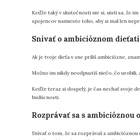
Keďže taký v skutočnosti nie si, uisti sa, že
spojencov namiesto toho, aby si mal len nepr
Snívať o ambicióznom dieťati
Ak je tvoje dieťa v sne príliš ambiciózne, zna
Možno im nikdy neodpustíš niečo, čo urobili, 
Keďže teraz si dospelý, je čas nechať svoje d
budúcnosti.
Rozprávať sa s ambicióznou 
Snívať o tom, že sa rozprávaš s ambiciózno