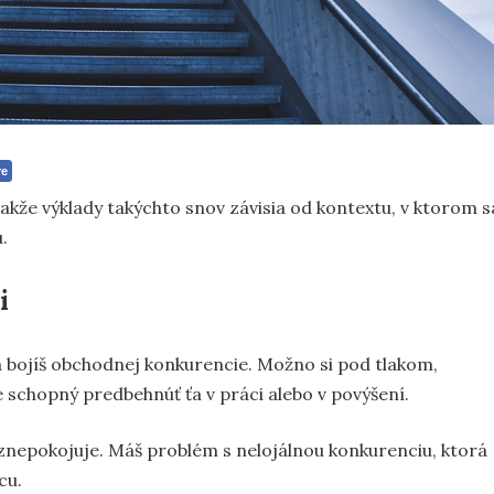
re
takže výklady takýchto snov závisia od kontextu, v ktorom s
.
i
 bojíš obchodnej konkurencie. Možno si pod tlakom,
je schopný predbehnúť ťa v práci alebo v povýšení.
ťa znepokojuje. Máš problém s nelojálnou konkurenciu, ktorá
cu.