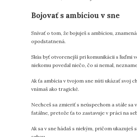
Bojovať s ambíciou v sne
Snívať o tom, že bojuješ s ambíciou, znamená
opodstatnená.
Skús byť otvorenejší pri komunikácii s ľuďmi vo
niekomu povedal niečo, čo si nemal, neznamen
Ak ťa ambícia v tvojom sne núti ukázať svoj 
vnímaš ako tragické.
Nechceš sa zmieriť s neúspechom a stále sa v
fatálne, pretože ťa to zastavuje v práci na seb
Ak sa v sne hádaš s niekým, pričom ukazuješ s
sebou.