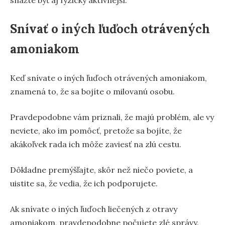
Snívať o iných ľuďoch otrávených
amoniakom
Keď snívate o iných ľuďoch otrávených amoniakom,
znamená to, že sa bojíte o milovanú osobu.
Pravdepodobne vám priznali, že majú problém, ale vy
neviete, ako im pomôcť, pretože sa bojíte, že
akákoľvek rada ich môže zaviesť na zlú cestu.
Dôkladne premýšľajte, skôr než niečo poviete, a
uistite sa, že vedia, že ich podporujete.
Ak snívate o iných ľuďoch liečených z otravy
amoniakom, pravdepodobne počujete zlé správy.