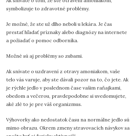
Ak snívate o tom, že ste otrávení amoniakom,
symbolizuje to zdravotné problémy.
Je možné, že ste už dlho neboli u lekára. Je čas
prestať hľadať príznaky alebo diagnózy na internete
a požiadať o pomoc odborníka.
Možné sú aj problémy so zubami.
Ak snívate o uzdravení z otravy amoniakom, vaše
telo vás varuje, aby ste dávali pozor na to, čo jete. Ak
je rýchle jedlo v poslednom čase vašim raňajkami,
obedom a večerou, pravdepodobne si uvedomujete,
aké zlé to je pre váš organizmus.
Výhovorky ako nedostatok času na normálne jedlo sú
mimo obrazu. Okrem zmeny stravovacích návykov sa
snažte byť aj fyzicky aktívnejší.