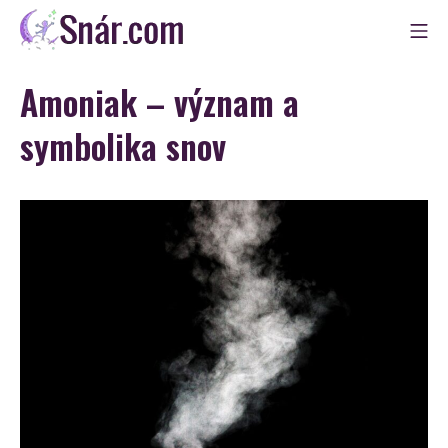
Skip
Mo
to
Snár
content
Amoniak – význam a
symbolika snov