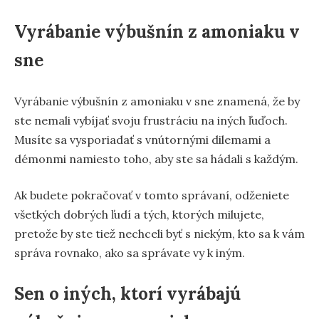
Vyrábanie výbušnín z amoniaku v
sne
Vyrábanie výbušnín z amoniaku v sne znamená, že by
ste nemali vybíjať svoju frustráciu na iných ľuďoch.
Musíte sa vysporiadať s vnútornými dilemami a
démonmi namiesto toho, aby ste sa hádali s každým.
Ak budete pokračovať v tomto správaní, odženiete
všetkých dobrých ľudí a tých, ktorých milujete,
pretože by ste tiež nechceli byť s niekým, kto sa k vám
správa rovnako, ako sa správate vy k iným.
Sen o iných, ktorí vyrábajú