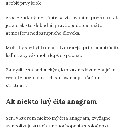
urobiť prvý krok.
Ak ste zadaný, netrápte sa zisťovaním, prečo to tak
je, ale ak ste slobodní, pravdepodobne máte
atmosféru nedostupného človeka.
Mohli by ste byť trochu otvorenejší pri komunikácii s
ľuďmi, aby vás mohli lepšie spoznať.
Zamyslite sa nad niekým, kto vás nedávno zaujal, a
venujte pozornosť ich správaniu pri ďalšom
stretnutí.
Ak niekto iný číta anagram
Sen, v ktorom niekto iný číta anagram, zvyčajne
symbolizuje strach z nepochopenia spoločnosti