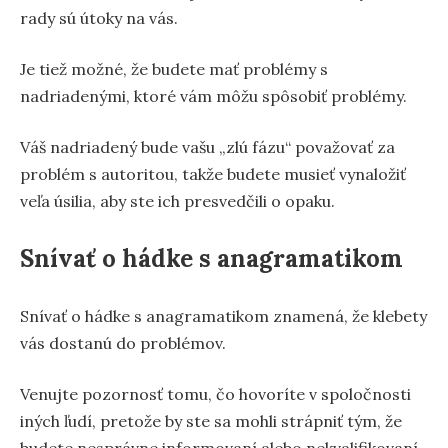
rady sú útoky na vás.
Je tiež možné, že budete mať problémy s
nadriadenými, ktoré vám môžu spôsobiť problémy.
Váš nadriadený bude vašu „zlú fázu“ považovať za
problém s autoritou, takže budete musieť vynaložiť
veľa úsilia, aby ste ich presvedčili o opaku.
Snívať o hádke s anagramatikom
Snívať o hádke s anagramatikom znamená, že klebety
vás dostanú do problémov.
Venujte pozornosť tomu, čo hovoríte v spoločnosti
iných ľudí, pretože by ste sa mohli strápniť tým, že
budete nesprávne informovaní alebo nekvalifikovaní