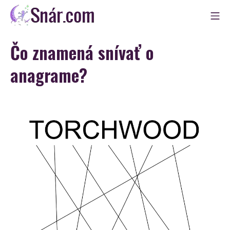
Skip
Mo
to
Snár
content
Čo znamená snívať o
anagrame?