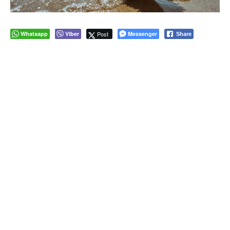
Whatsapp
Viber
Post
Messenger
Share