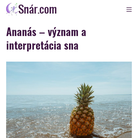
Skip
Mo
to
Snár
content
Ananás – význam a
interpretácia sna