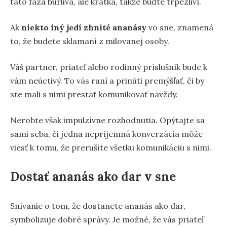
táto fáza búrlivá, ale krátka, takže buďte trpezliví.
Ak
niekto iný jedí zhnité ananásy
vo sne, znamená
to, že budete sklamaní z milovanej osoby.
Váš partner, priateľ alebo rodinný príslušník bude k
vám neúctivý. To vás raní a prinúti premýšľať, či by
ste mali s nimi prestať komunikovať navždy.
Nerobte však impulzívne rozhodnutia. Opýtajte sa
sami seba, či jedna nepríjemná konverzácia môže
viesť k tomu, že prerušíte všetku komunikáciu s nimi.
Dostať ananás ako dar v sne
Snívanie o tom, že dostanete ananás ako dar,
symbolizuje dobré správy. Je možné, že vás priateľ