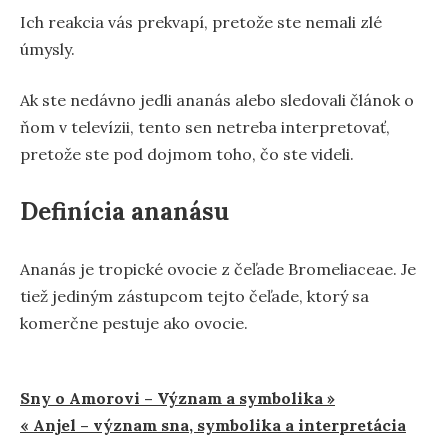
Ich reakcia vás prekvapí, pretože ste nemali zlé
úmysly.
Ak ste nedávno jedli ananás alebo sledovali článok o
ňom v televízii, tento sen netreba interpretovať,
pretože ste pod dojmom toho, čo ste videli.
Definícia ananásu
Ananás je tropické ovocie z čeľade Bromeliaceae. Je
tiež jediným zástupcom tejto čeľade, ktorý sa
komerčne pestuje ako ovocie.
Navigácia
Sny o Amorovi – Význam a symbolika »
« Anjel – význam sna, symbolika a interpretácia
v