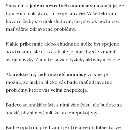
Snívanie o
jedení nezrelých ananásov
naznačuje, že
by ste sa mali starať o svoje zdravie. Vaše telo vám
hovorí, že by ste mali sledovať, čo jete, ak nechcete
mať vážne zdravotné problémy.
Náhle priberanie alebo chudnutie môže byť spojené
so stresom, ale ak to tak nie je, mali by ste zmeniť
svoje návyky. Začnite sa viac fyzicky aktívny a cvičte.
Ak
niekto iný jedí nezrelé ananásy
vo sne, je
možné, že niekto blízko vás bude mať zdravotné
problémy, ktoré vás veľmi znepokoja.
Budete sa snažiť tráviť s nimi viac času, ale budete sa
snažiť, aby si nevšimli, že ste znepokojený.
Buďte opatrní, pred vami je stresové obdobie, takže