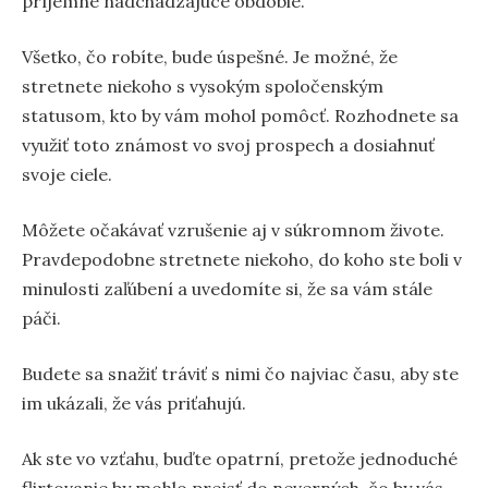
príjemné nadchádzajúce obdobie.
Všetko, čo robíte, bude úspešné. Je možné, že
stretnete niekoho s vysokým spoločenským
statusom, kto by vám mohol pomôcť. Rozhodnete sa
využiť toto známost vo svoj prospech a dosiahnuť
svoje ciele.
Môžete očakávať vzrušenie aj v súkromnom živote.
Pravdepodobne stretnete niekoho, do koho ste boli v
minulosti zaľúbení a uvedomíte si, že sa vám stále
páči.
Budete sa snažiť tráviť s nimi čo najviac času, aby ste
im ukázali, že vás priťahujú.
Ak ste vo vzťahu, buďte opatrní, pretože jednoduché
flirtovanie by mohlo prejsť do neverných, čo by vás