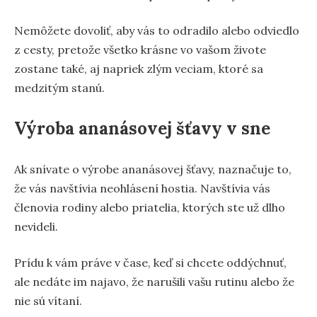
Nemôžete dovoliť, aby vás to odradilo alebo odviedlo
z cesty, pretože všetko krásne vo vašom živote
zostane také, aj napriek zlým veciam, ktoré sa
medzitým stanú.
Výroba ananásovej šťavy v sne
Ak snívate o výrobe ananásovej šťavy, naznačuje to,
že vás navštívia neohlásení hostia. Navštívia vás
členovia rodiny alebo priatelia, ktorých ste už dlho
nevideli.
Prídu k vám práve v čase, keď si chcete oddýchnuť,
ale nedáte im najavo, že narušili vašu rutinu alebo že
nie sú vítaní.