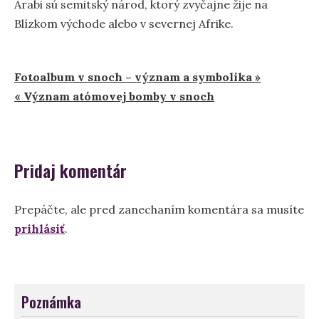
Arabi sú semitský národ, ktorý zvyčajne žije na
Blízkom východe alebo v severnej Afrike.
Navigácia
Fotoalbum v snoch – význam a symbolika »
« Význam atómovej bomby v snoch
v
článku
Pridaj komentár
Prepáčte, ale pred zanechaním komentára sa musíte
prihlásiť
.
Poznámka