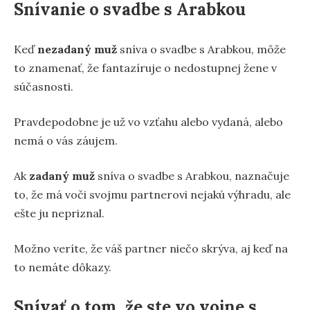
Snívanie o svadbe s Arabkou
Keď
nezadaný muž
sníva o svadbe s Arabkou, môže
to znamenať, že fantazíruje o nedostupnej žene v
súčasnosti.
Pravdepodobne je už vo vzťahu alebo vydaná, alebo
nemá o vás záujem.
Ak
zadaný muž
sníva o svadbe s Arabkou, naznačuje
to, že má voči svojmu partnerovi nejakú výhradu, ale
ešte ju nepriznal.
Možno veríte, že váš partner niečo skrýva, aj keď na
to nemáte dôkazy.
Snívať o tom, že ste vo vojne s