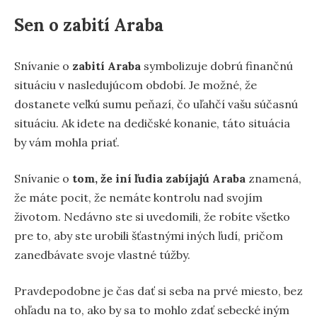
Sen o zabití Araba
Snívanie o
zabití Araba
symbolizuje dobrú finančnú
situáciu v nasledujúcom období. Je možné, že
dostanete veľkú sumu peňazí, čo uľahčí vašu súčasnú
situáciu. Ak idete na dedičské konanie, táto situácia
by vám mohla priať.
Snívanie o
tom, že iní ľudia zabíjajú Araba
znamená,
že máte pocit, že nemáte kontrolu nad svojím
životom. Nedávno ste si uvedomili, že robíte všetko
pre to, aby ste urobili šťastnými iných ľudí, pričom
zanedbávate svoje vlastné túžby.
Pravdepodobne je čas dať si seba na prvé miesto, bez
ohľadu na to, ako by sa to mohlo zdať sebecké iným