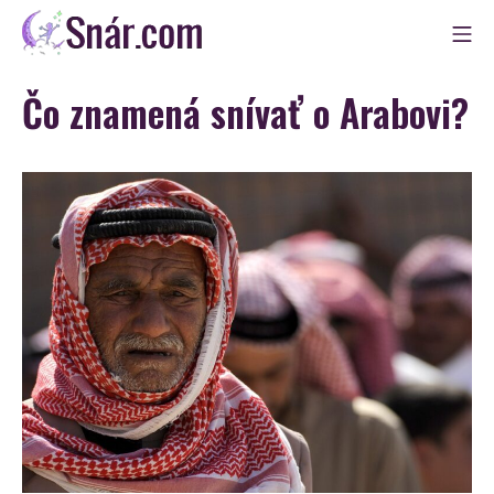
Skip
Mo
to
Snár
content
Čo znamená snívať o Arabovi?