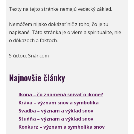
Texty na tejto stránke nemajú vedecký základ.
Nemôžem nijako dokázať nič z toho, čo je tu
napísané. Táto stránka je o viere a spiritualite, nie
o dôkazoch a faktoch.
S úctou, Snár.com.
Najnovšie články
Ikona – čo znamená snívať o ikone?
Kráva – význam snov a symbolika
Svadba – význam a výklad snov
Studňa – význam a výklad snov
Konkurz – význam a symbolika snov