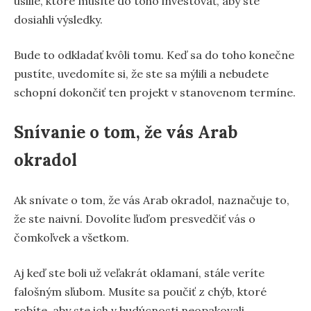
úsilie, ktoré musíte do toho investovať, aby ste
dosiahli výsledky.
Bude to odkladať kvôli tomu. Keď sa do toho konečne
pustíte, uvedomíte si, že ste sa mýlili a nebudete
schopní dokončiť ten projekt v stanovenom termíne.
Snívanie o tom, že vás Arab
okradol
Ak snívate o tom, že vás Arab okradol, naznačuje to,
že ste naivní. Dovolíte ľuďom presvedčiť vás o
čomkoľvek a všetkom.
Aj keď ste boli už veľakrát oklamaní, stále veríte
falošným sľubom. Musíte sa poučiť z chýb, ktoré
robíte, aby ste ich v budúcnosti neopakovali.