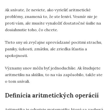
Ak snívate, že neviete, ako vyriešiť aritmetické
problémy, znamená to, že ste leniví. Vesmír nie je
proti vám, ale musíte vynaložiť dostatočné úsilie na
dosiahnutie toho, čo chcete.
Tieto sny sú zvyčajne sprevádzané pocitmi strachu,
paniky, úzkosti, zmätku, ale zriedka šťastia a
spokojnosti.
Významy snov môžu byť jednoduchšie. Ak študujete
aritmetiku na skúšku, to na vás zapôsobilo, takže ste
o tom snívali.
Definícia aritmetických operácií
Aritmetika je odvetvie matematiky, ktoré sa zaoberá