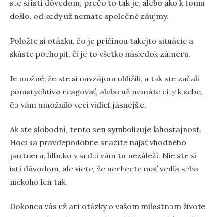
ste si istí dôvodom, prečo to tak je, alebo ako k tomu
došlo, od kedy už nemáte spoločné záujmy.
Položte si otázku, čo je príčinou takejto situácie a
skúste pochopiť, či je to všetko následok zámeru.
Je možné, že ste si navzájom ublížili, a tak ste začali
pomstychtivo reagovať, alebo už nemáte city k sebe,
čo vám umožnilo veci vidieť jasnejšie.
Ak ste slobodní, tento sen symbolizuje ľahostajnosť.
Hoci sa pravdepodobne snažíte nájsť vhodného
partnera, hlboko v srdci vám to nezáleží. Nie ste si
istí dôvodom, ale viete, že nechcete mať vedľa seba
niekoho len tak.
Dokonca vás už ani otázky o vašom milostnom živote