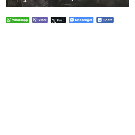
Whatsapp
Viber
Post
Messenger
Share