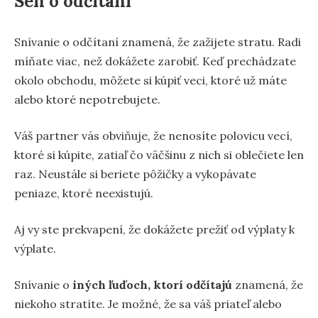
Sen o odčítaní
Snívanie o odčítaní znamená, že zažijete stratu. Radi
míňate viac, než dokážete zarobiť. Keď prechádzate
okolo obchodu, môžete si kúpiť veci, ktoré už máte
alebo ktoré nepotrebujete.
Váš partner vás obviňuje, že nenosíte polovicu vecí,
ktoré si kúpite, zatiaľ čo väčšinu z nich si oblečiete len
raz. Neustále si beriete pôžičky a vykopávate
peniaze, ktoré neexistujú.
Aj vy ste prekvapení, že dokážete prežiť od výplaty k
výplate.
Snívanie o
iných ľuďoch, ktorí odčítajú
znamená, že
niekoho stratíte. Je možné, že sa váš priateľ alebo