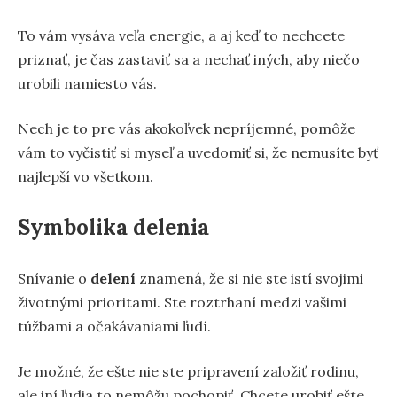
To vám vysáva veľa energie, a aj keď to nechcete
priznať, je čas zastaviť sa a nechať iných, aby niečo
urobili namiesto vás.
Nech je to pre vás akokoľvek nepríjemné, pomôže
vám to vyčistiť si myseľ a uvedomiť si, že nemusíte byť
najlepší vo všetkom.
Symbolika delenia
Snívanie o
delení
znamená, že si nie ste istí svojimi
životnými prioritami. Ste roztrhaní medzi vašimi
túžbami a očakávaniami ľudí.
Je možné, že ešte nie ste pripravení založiť rodinu,
ale iní ľudia to nemôžu pochopiť. Chcete urobiť ešte