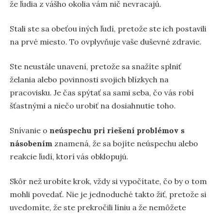
že ľudia z vášho okolia vám nič nevracajú.
Stali ste sa obeťou iných ľudí, pretože ste ich postavili
na prvé miesto. To ovplyvňuje vaše duševné zdravie.
Ste neustále unavení, pretože sa snažíte splniť
želania alebo povinnosti svojich blízkych na
pracovisku. Je čas spýtať sa sami seba, čo vás robí
šťastnými a niečo urobiť na dosiahnutie toho.
Snívanie o
neúspechu pri riešení problémov s
násobením
znamená, že sa bojíte neúspechu alebo
reakcie ľudí, ktorí vás obklopujú.
Skôr než urobíte krok, vždy si vypočítate, čo by o tom
mohli povedať. Nie je jednoduché takto žiť, pretože si
uvedomíte, že ste prekročili líniu a že nemôžete