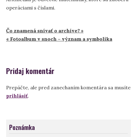
operáciami s číslami.
Navigácia
Čo znamená snívať o archíve? »
« Fotoalbum v snoch – význam a symbolika
v
článku
Pridaj komentár
Prepáčte, ale pred zanechaním komentára sa musíte
prihlásiť
.
Poznámka