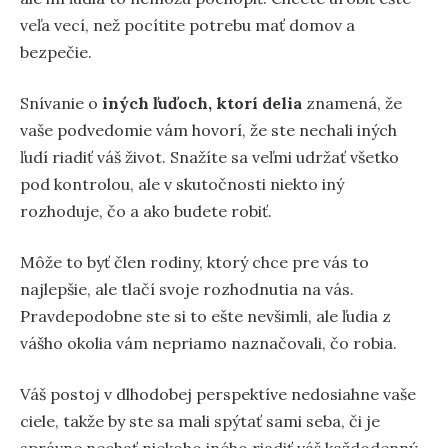
veľa vecí, než pocítite potrebu mať domov a
bezpečie.
Snívanie o
iných ľuďoch, ktorí delia
znamená, že
vaše podvedomie vám hovorí, že ste nechali iných
ľudí riadiť váš život. Snažíte sa veľmi udržať všetko
pod kontrolou, ale v skutočnosti niekto iný
rozhoduje, čo a ako budete robiť.
Môže to byť člen rodiny, ktorý chce pre vás to
najlepšie, ale tlačí svoje rozhodnutia na vás.
Pravdepodobne ste si to ešte nevšimli, ale ľudia z
vášho okolia vám nepriamo naznačovali, čo robia.
Váš postoj v dlhodobej perspektíve nedosiahne vaše
ciele, takže by ste sa mali spýtať sami seba, či je
správne nechať niekoho iného riadiť váš každodenný