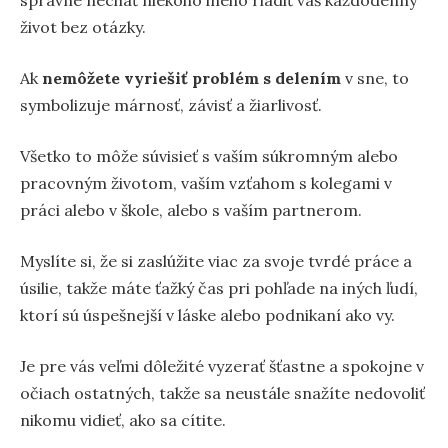
život bez otázky.
Ak
nemôžete vyriešiť problém s delením
v sne, to
symbolizuje márnosť, závisť a žiarlivosť.
Všetko to môže súvisieť s vaším súkromným alebo
pracovným životom, vaším vzťahom s kolegami v
práci alebo v škole, alebo s vaším partnerom.
Myslíte si, že si zaslúžite viac za svoje tvrdé práce a
úsilie, takže máte ťažký čas pri pohľade na iných ľudí,
ktorí sú úspešnejší v láske alebo podnikaní ako vy.
Je pre vás veľmi dôležité vyzerať šťastne a spokojne v
očiach ostatných, takže sa neustále snažíte nedovoliť
nikomu vidieť, ako sa cítite.