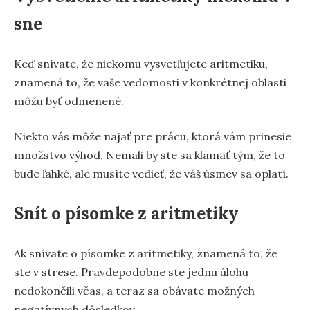
sne
Keď snívate, že niekomu vysvetľujete aritmetiku,
znamená to, že vaše vedomosti v konkrétnej oblasti
môžu byť odmenené.
Niekto vás môže najať pre prácu, ktorá vám prinesie
množstvo výhod. Nemali by ste sa klamať tým, že to
bude ľahké, ale musíte vedieť, že váš úsmev sa oplatí.
Snít o písomke z aritmetiky
Ak snívate o písomke z aritmetiky, znamená to, že
ste v strese. Pravdepodobne ste jednu úlohu
nedokončili včas, a teraz sa obávate možných
negatívnych dôsledkov.