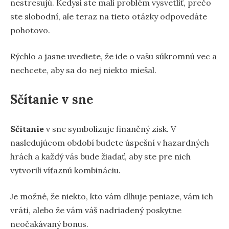
nestresujú. Kedysi ste mali problém vysvetliť, prečo
ste slobodní, ale teraz na tieto otázky odpovedáte
pohotovo.
Rýchlo a jasne uvediete, že ide o vašu súkromnú vec a
nechcete, aby sa do nej niekto miešal.
Sčítanie v sne
Sčítanie
v sne symbolizuje finančný zisk. V
nasledujúcom období budete úspešní v hazardných
hrách a každý vás bude žiadať, aby ste pre nich
vytvorili víťaznú kombináciu.
Je možné, že niekto, kto vám dlhuje peniaze, vám ich
vráti, alebo že vám váš nadriadený poskytne
neočakávaný bonus.