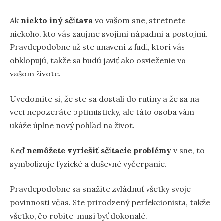
Ak
niekto iný sčítava
vo vašom sne, stretnete
niekoho, kto vás zaujme svojimi nápadmi a postojmi.
Pravdepodobne už ste unavení z ľudí, ktorí vás
obklopujú, takže sa budú javiť ako osvieženie vo
vašom živote.
Uvedomíte si, že ste sa dostali do rutiny a že sa na
veci nepozeráte optimisticky, ale táto osoba vám
ukáže úplne nový pohľad na život.
Keď
nemôžete vyriešiť sčítacie problémy
v sne, to
symbolizuje fyzické a duševné vyčerpanie.
Pravdepodobne sa snažíte zvládnuť všetky svoje
povinnosti včas. Ste prirodzený perfekcionista, takže
všetko, čo robíte, musí byť dokonalé.