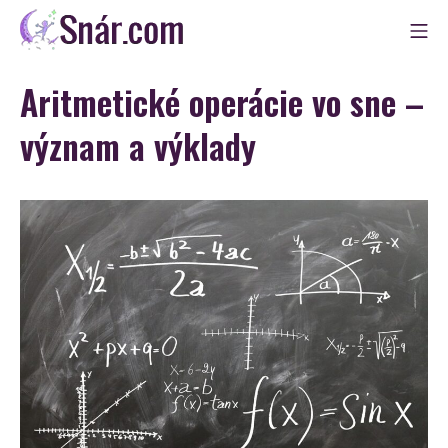
Skip
Mo
to
Snár
content
Aritmetické operácie vo sne –
význam a výklady