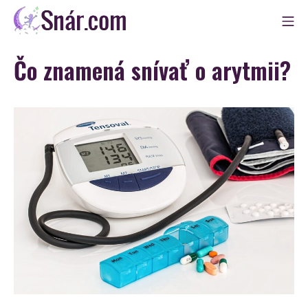
Skip
Mo
to
Snár
content
Čo znamená snívať o arytmii?