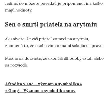
Jediné, čo môžete povedať, je pripomenúť im, koľko
majú hodnoty.
Sen o smrti priateľa na arytmiu
Ak snívate, že váš priateľ zomrel na arytmiu,
znamená to, že osoba vám oznámi šokujúcu správu.
Možno sa dozviete, že ukončili dlhodobý vzťah alebo
sa rozviedli.
Navigácia
Afrodita v sne – význam a symbolika »
« Gang – Význam a symbolika snov
v
článku