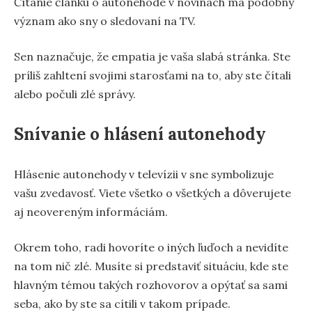
Čítanie článku o autonehode v novinách má podobný
význam ako sny o sledovaní na TV.
Sen naznačuje, že empatia je vaša slabá stránka. Ste
príliš zahltení svojimi starosťami na to, aby ste čítali
alebo počuli zlé správy.
Snívanie o hlásení autonehody
Hlásenie autonehody v televízii v sne symbolizuje
vašu zvedavosť. Viete všetko o všetkých a dôverujete
aj neovereným informáciám.
Okrem toho, radi hovoríte o iných ľuďoch a nevidíte
na tom nič zlé. Musíte si predstaviť situáciu, kde ste
hlavným témou takých rozhovorov a opýtať sa sami
seba, ako by ste sa cítili v takom prípade.