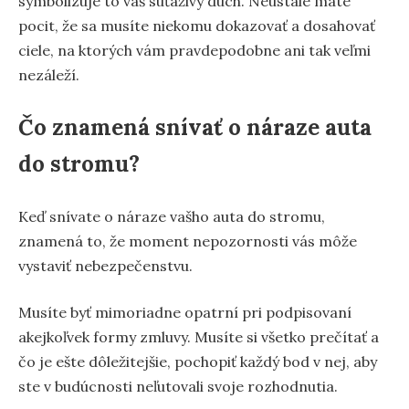
symbolizuje to váš súťaživý duch. Neustále máte
pocit, že sa musíte niekomu dokazovať a dosahovať
ciele, na ktorých vám pravdepodobne ani tak veľmi
nezáleží.
Čo znamená snívať o náraze auta
do stromu?
Keď snívate o náraze vašho auta do stromu,
znamená to, že moment nepozornosti vás môže
vystaviť nebezpečenstvu.
Musíte byť mimoriadne opatrní pri podpisovaní
akejkoľvek formy zmluvy. Musíte si všetko prečítať a
čo je ešte dôležitejšie, pochopiť každý bod v nej, aby
ste v budúcnosti neľutovali svoje rozhodnutia.