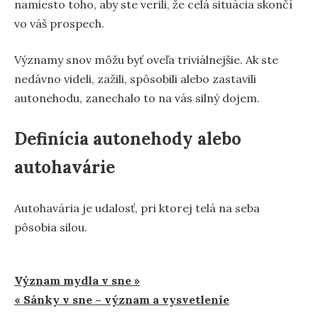
namiesto toho, aby ste verili, že celá situácia skončí
vo váš prospech.
Významy snov môžu byť oveľa triviálnejšie. Ak ste
nedávno videli, zažili, spôsobili alebo zastavili
autonehodu, zanechalo to na vás silný dojem.
Definícia autonehody alebo
autohavárie
Autohavária je udalosť, pri ktorej telá na seba
pôsobia silou.
Navigácia
Význam mydla v sne »
« Sánky v sne – význam a vysvetlenie
v