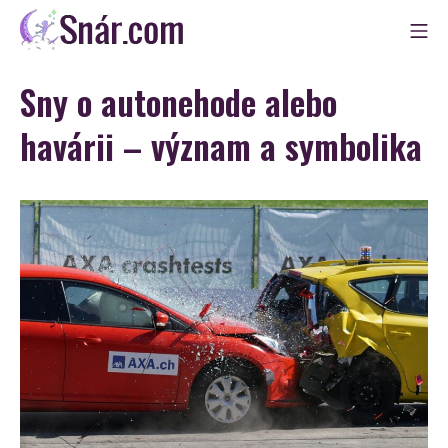
Skip
Mo
to
Snár
content
Sny o autonehode alebo
havárii – význam a symbolika