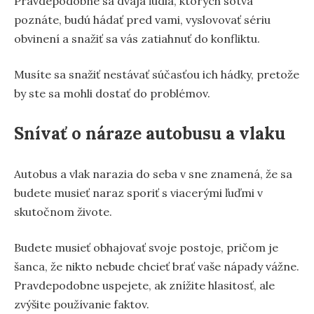
Pravdepodobne sa dvaja ľudia, ktorých sotva
poznáte, budú hádať pred vami, vyslovovať sériu
obvinení a snažiť sa vás zatiahnuť do konfliktu.
Musíte sa snažiť nestávať súčasťou ich hádky, pretože
by ste sa mohli dostať do problémov.
Snívať o náraze autobusu a vlaku
Autobus a vlak narazia do seba v sne znamená, že sa
budete musieť naraz sporiť s viacerými ľuďmi v
skutočnom živote.
Budete musieť obhajovať svoje postoje, pričom je
šanca, že nikto nebude chcieť brať vaše nápady vážne.
Pravdepodobne uspejete, ak znížite hlasitosť, ale
zvýšite používanie faktov.