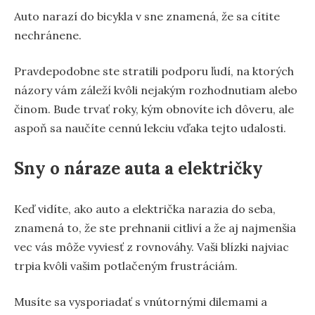
Auto narazí do bicykla v sne znamená, že sa cítite
nechránene.
Pravdepodobne ste stratili podporu ľudí, na ktorých
názory vám záleží kvôli nejakým rozhodnutiam alebo
činom. Bude trvať roky, kým obnovíte ich dôveru, ale
aspoň sa naučíte cennú lekciu vďaka tejto udalosti.
Sny o náraze auta a električky
Keď vidíte, ako auto a električka narazia do seba,
znamená to, že ste prehnanii citliví a že aj najmenšia
vec vás môže vyviesť z rovnováhy. Vaši blízki najviac
trpia kvôli vašim potlačeným frustráciám.
Musíte sa vysporiadať s vnútornými dilemami a