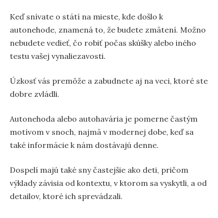
Keď snívate o státí na mieste, kde došlo k
autonehode, znamená to, že budete zmätení. Možno
nebudete vedieť, čo robiť počas skúšky alebo iného
testu vašej vynaliezavosti.
Úzkosť vás premôže a zabudnete aj na veci, ktoré ste
dobre zvládli.
Autonehoda alebo autohavária je pomerne častým
motívom v snoch, najmä v modernej dobe, keď sa
také informácie k nám dostávajú denne.
Dospelí majú také sny častejšie ako deti, pričom
výklady závisia od kontextu, v ktorom sa vyskytli, a od
detailov, ktoré ich sprevádzali.