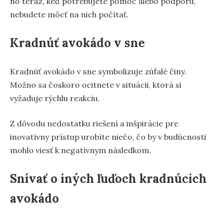
no teraz, keď potrebujete pomoc alebo podporu,
nebudete môcť na nich počítať.
Kradnúť avokádo v sne
Kradnúť avokádo v sne symbolizuje zúfalé činy.
Možno sa čoskoro ocitnete v situácii, ktorá si
vyžaduje rýchlu reakciu.
Z dôvodu nedostatku riešení a inšpirácie pre
inovatívny prístup urobíte niečo, čo by v budúcnosti
mohlo viesť k negatívnym následkom.
Snívať o iných ľuďoch kradnúcich
avokádo