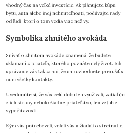
vhodný čas na veľké investície. Ak plánujete kúpu
bytu, auta alebo inej nehnuteľnosti, počúvajte rady
od ľudí, ktorí o tom vedia viac než vy.
Symbolika zhnitého avokáda
Snívať o zhnitom avokáde znamená, že budete
sklamaní z priateľa, ktorého poznáte celý život. Ich
správanie vás tak zraní, že sa rozhodnete prerušiť s
nimi všetky kontakty.
Uvedomíte si, že vás celú dobu len využívali, zatiaľ čo
z ich strany nebolo žiadne priateľstvo, len vzťah z
vypočítavosti.
Kým vás potrebovali, volali vás a žiadali o stretnutie,