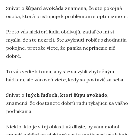
Snívať o
šúpaní avokáda
znamená, že ste pokojná
osoba, ktorá pristupuje k problémom s optimizmom.
Preto vás niektorí ľudia obdivujú, zatiaľ čo iní si
myslia, že ste nezrelí. Ste zvyknutí robiť rozhodnutia
pokojne, pretože viete, že panika neprinesie nič
dobré.
To vás vedie k tomu, aby ste sa vyhli zbytočným
hádkam, ale zároveň viete, kedy sa postaviť za seba.
Snívať o
iných ľuďoch, ktorí šúpu avokádo
,
znamená, že dostanete dobrú radu týkajúcu sa vášho
podnikania.
Niekto, kto je v tej oblasti už dlhšie, by vám mohol
zmeniť pohľad na niektoré veci a motivovať vás k boju