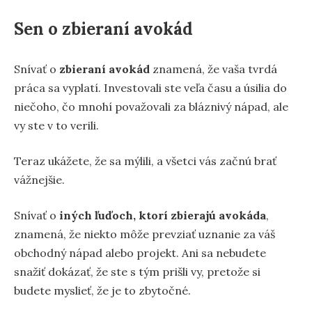
Sen o zbieraní avokád
Snívať o
zbieraní avokád
znamená, že vaša tvrdá
práca sa vyplatí. Investovali ste veľa času a úsilia do
niečoho, čo mnohí považovali za bláznivý nápad, ale
vy ste v to verili.
Teraz ukážete, že sa mýlili, a všetci vás začnú brať
vážnejšie.
Snívať o
iných ľuďoch, ktorí zbierajú avokáda
,
znamená, že niekto môže prevziať uznanie za váš
obchodný nápad alebo projekt. Ani sa nebudete
snažiť dokázať, že ste s tým prišli vy, pretože si
budete myslieť, že je to zbytočné.