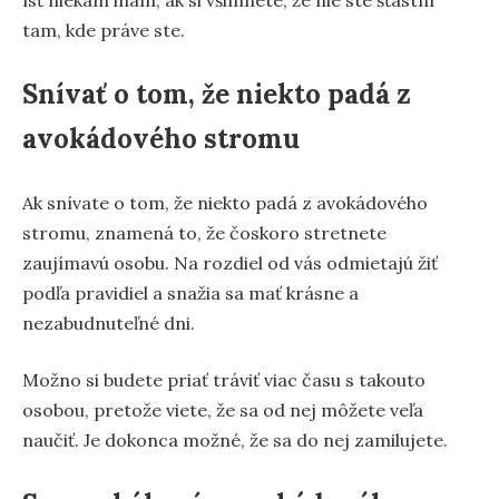
ísť niekam inam, ak si všimnete, že nie ste šťastní
tam, kde práve ste.
Snívať o tom, že niekto padá z
avokádového stromu
Ak snívate o tom, že niekto padá z avokádového
stromu, znamená to, že čoskoro stretnete
zaujímavú osobu. Na rozdiel od vás odmietajú žiť
podľa pravidiel a snažia sa mať krásne a
nezabudnuteľné dni.
Možno si budete priať tráviť viac času s takouto
osobou, pretože viete, že sa od nej môžete veľa
naučiť. Je dokonca možné, že sa do nej zamilujete.