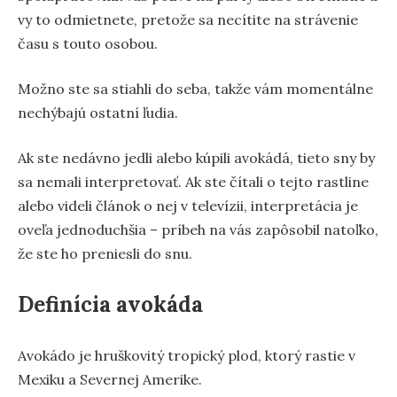
vy to odmietnete, pretože sa necítite na strávenie
času s touto osobou.
Možno ste sa stiahli do seba, takže vám momentálne
nechýbajú ostatní ľudia.
Ak ste nedávno jedli alebo kúpili avokádá, tieto sny by
sa nemali interpretovať. Ak ste čítali o tejto rastline
alebo videli článok o nej v televízii, interpretácia je
oveľa jednoduchšia – príbeh na vás zapôsobil natoľko,
že ste ho preniesli do snu.
Definícia avokáda
Avokádo je hruškovitý tropický plod, ktorý rastie v
Mexiku a Severnej Amerike.