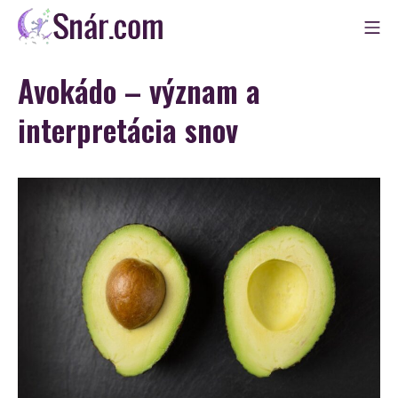
Skip
Mo
to
Snár
content
Avokádo – význam a
interpretácia snov