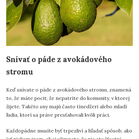
Snívať o páde z avokádového
stromu
Keď snívate o páde z avokádového stromu, znamená
to, že máte pocit, že nepatríte do komunity, v ktorej
žijete. Takéto sny majú často tínedžeri alebo mladí
ľudia, ktorí sa práve presťahovali kvôli práci.
Každopádne musíte byť trpezliví a hľadať spôsob, ako