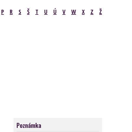
P
R
S
Š
T
U
Ú
V
W
X
Z
Ž
Poznámka