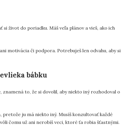
si život do poriadku. Máš veľa plánov a vieš, ako ich
 ani motivácia či podpora. Potrebuješ len odvahu, aby si
revlieka bábku
, znamená to, že si dovolil, aby niekto iný rozhodoval o
, pretože ju má niekto iný. Musíš konzultovať každé
ôli čomu už ani nerobíš veci, ktoré ťa robia šťastnými.