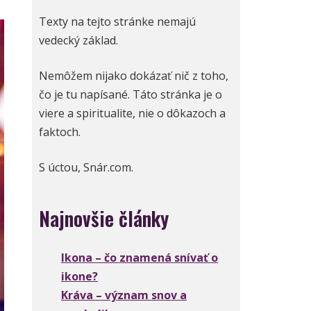
Texty na tejto stránke nemajú
vedecký základ.
Nemôžem nijako dokázať nič z toho,
čo je tu napísané. Táto stránka je o
viere a spiritualite, nie o dôkazoch a
faktoch.
S úctou, Snár.com.
Najnovšie články
Ikona – čo znamená snívať o
ikone?
Kráva – význam snov a