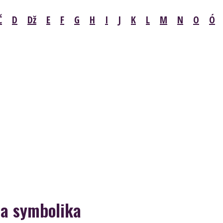
Č
D
Dž
E
F
G
H
I
J
K
L
M
N
O
Ó
 a symbolika