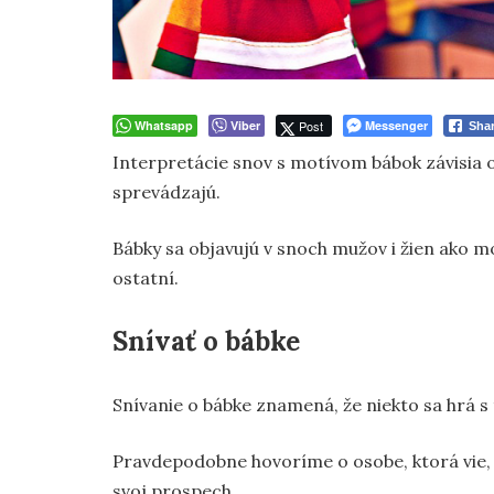
Whatsapp
Viber
Post
Messenger
Sha
Interpretácie snov s motívom bábok závisia od
sprevádzajú.
Bábky sa objavujú v snoch mužov i žien ako mo
ostatní.
Snívať o bábke
Snívanie o bábke znamená, že niekto sa hrá s 
Pravdepodobne hovoríme o osobe, ktorá vie, ž
svoj prospech.