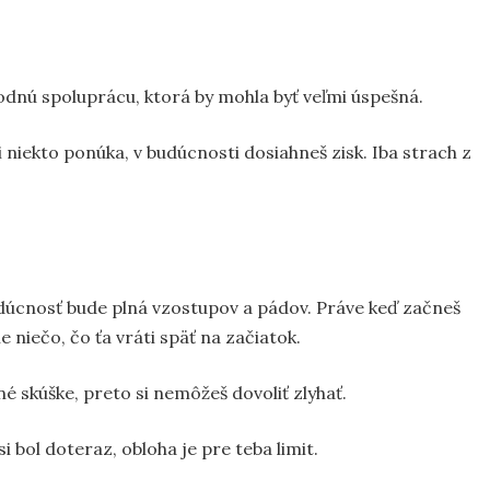
odnú spoluprácu, ktorá by mohla byť veľmi úspešná.
ti niekto ponúka, v budúcnosti dosiahneš zisk. Iba strach z
dúcnosť bude plná vzostupov a pádov. Práve keď začneš
ne niečo, čo ťa vráti späť na začiatok.
é skúške, preto si nemôžeš dovoliť zlyhať.
i bol doteraz, obloha je pre teba limit.