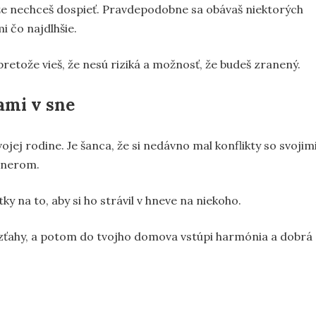
 že nechceš dospieť. Pravdepodobne sa obávaš niektorých
i čo najdlhšie.
pretože vieš, že nesú riziká a možnosť, že budeš zranený.
ami v sne
jej rodine. Je šanca, že si nedávno mal konflikty so svojim
tnerom.
átky na to, aby si ho strávil v hneve na niekoho.
e vzťahy, a potom do tvojho domova vstúpi harmónia a dobrá