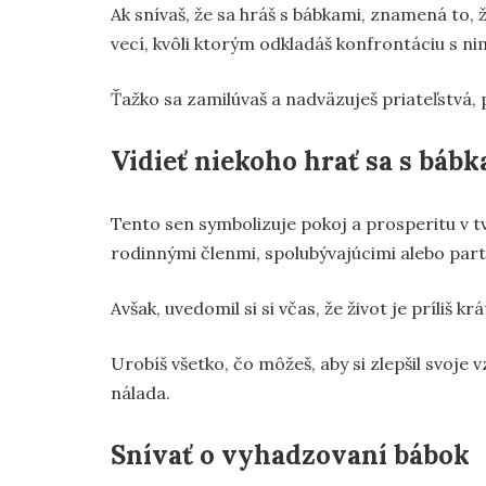
Ak snívaš, že sa hráš s bábkami, znamená to,
vecí, kvôli ktorým odkladáš konfrontáciu s nim
Ťažko sa zamilúvaš a nadväzuješ priateľstvá, 
Vidieť niekoho hrať sa s bábk
Tento sen symbolizuje pokoj a prosperitu v tvo
rodinnými členmi, spolubývajúcimi alebo par
Avšak, uvedomil si si včas, že život je príliš kr
Urobíš všetko, čo môžeš, aby si zlepšil svoj
nálada.
Snívať o vyhadzovaní bábok