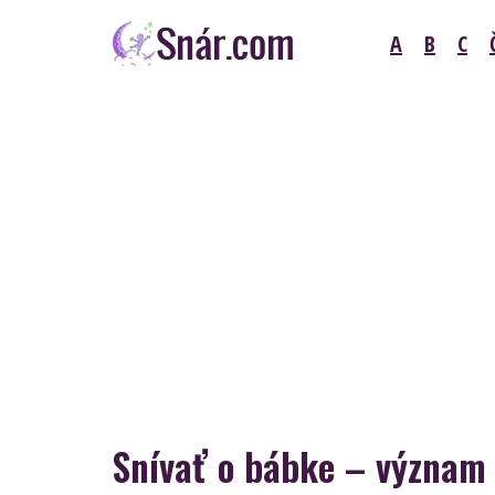
Skip
A
B
C
to
content
Snár
Snívať o bábke – význam