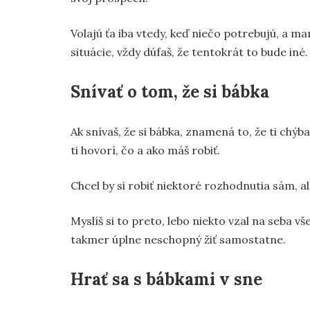
Volajú ťa iba vtedy, keď niečo potrebujú, a man
situácie, vždy dúfaš, že tentokrát to bude iné.
Snívať o tom, že si bábka
Ak snívaš, že si bábka, znamená to, že ti ch
ti hovorí, čo a ako máš robiť.
Chcel by si robiť niektoré rozhodnutia sám, a
Myslíš si to preto, lebo niekto vzal na seba v
takmer úplne neschopný žiť samostatne.
Hrať sa s bábkami v sne