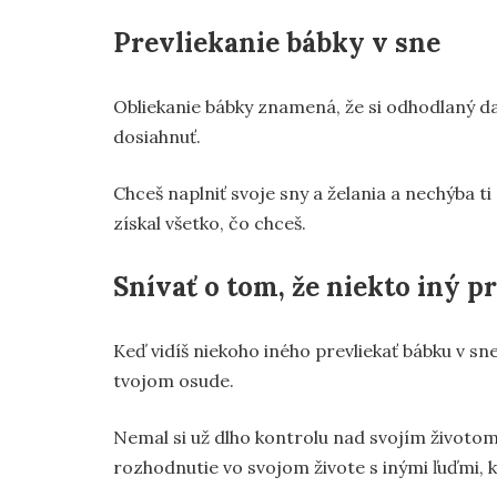
Prevliekanie bábky v sne
Obliekanie bábky znamená, že si odhodlaný dať 
dosiahnuť.
Chceš naplniť svoje sny a želania a nechýba ti
získal všetko, čo chceš.
Snívať o tom, že niekto iný p
Keď vidíš niekoho iného prevliekať bábku v sne
tvojom osude.
Nemal si už dlho kontrolu nad svojím životom
rozhodnutie vo svojom živote s inými ľuďmi, kv