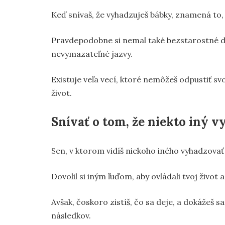
Keď snívaš, že vyhadzuješ bábky, znamená to,
Pravdepodobne si nemal také bezstarostné de
nevymazateľné jazvy.
Existuje veľa vecí, ktoré nemôžeš odpustiť svo
život.
Snívať o tom, že niekto iný 
Sen, v ktorom vidíš niekoho iného vyhadzovať 
Dovolil si iným ľuďom, aby ovládali tvoj život 
Avšak, čoskoro zistíš, čo sa deje, a dokážeš
následkov.