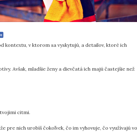
re
 kontextu, v ktorom sa vyskytujú, a detailov, ktoré ich
tívy. Avšak, mladšie ženy a dievčatá ich majú častejšie než
tvojimi citmi.
e pre nich urobíš čokoľvek, čo im vyhovuje, čo využívajú v