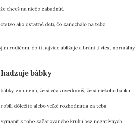
 že chceš na niečo zabudnúť.
tstvo ako ostatné deti, čo zanechalo na tebe
jim rodičom, čo ti najviac ubližuje a bráni ti viesť normálny
vyhadzuje bábky
bábky, znamená, že si včas uvedomíš, že si niekoho bábka.
a robili dôležité alebo veľké rozhodnutia za teba.
 sa vymaniť z toho začarovaného kruhu bez negatívnych