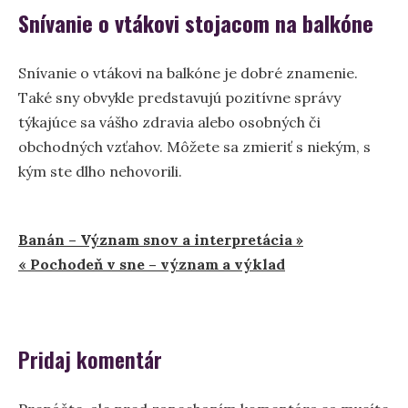
Snívanie o vtákovi stojacom na balkóne
Snívanie o vtákovi na balkóne je dobré znamenie.
Také sny obvykle predstavujú pozitívne správy
týkajúce sa vášho zdravia alebo osobných či
obchodných vzťahov. Môžete sa zmieriť s niekým, s
kým ste dlho nehovorili.
Navigácia
Banán – Význam snov a interpretácia »
« Pochodeň v sne – význam a výklad
v
článku
Pridaj komentár