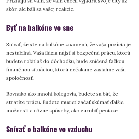
Priznajú sa vám, že vám chceli vyjadriť svoje city už
skôr, ale báli sa vašej reakcie.
Byť na balkóne vo sne
Snívať, že ste na balkóne znamená, že vaša pozícia je
nestabilná. Vaša ilúzia nájsť si bezpečnú prácu, ktorú
budete robiť až do dôchodku, bude zničená ťažkou
finančnou situáciou, ktorá nečakane zasiahne vašu
spoločnosť.
Rovnako ako mnohí kolegovia, budete sa báť, že
stratíte prácu. Budete musieť začať skúmať ďalšie
možnosti a rôzne spôsoby, ako zarobiť peniaze.
Snívať o balkóne vo vzduchu