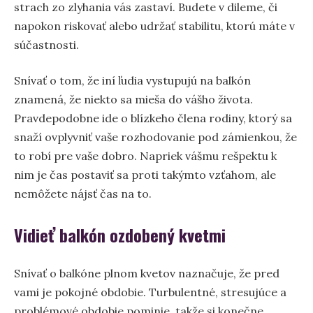
strach zo zlyhania vás zastaví. Budete v dileme, či
napokon riskovať alebo udržať stabilitu, ktorú máte v
súčastnosti.
Snívať o tom, že iní ľudia vystupujú na balkón
znamená, že niekto sa mieša do vášho života.
Pravdepodobne ide o blízkeho člena rodiny, ktorý sa
snaží ovplyvniť vaše rozhodovanie pod zámienkou, že
to robí pre vaše dobro. Napriek vášmu rešpektu k
nim je čas postaviť sa proti takýmto vzťahom, ale
nemôžete nájsť čas na to.
Vidieť balkón ozdobený kvetmi
Snívať o balkóne plnom kvetov naznačuje, že pred
vami je pokojné obdobie. Turbulentné, stresujúce a
problémové obdobie pominie, takže si konečne