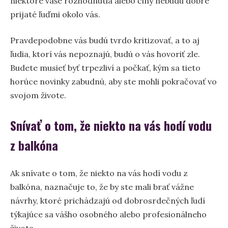
niektoré vaše rozhodnutia alebo činy nebudú dobre
prijaté ľuďmi okolo vás.
Pravdepodobne vás budú tvrdo kritizovať, a to aj
ľudia, ktorí vás nepoznajú, budú o vás hovoriť zle.
Budete musieť byť trpezliví a počkať, kým sa tieto
horúce novinky zabudnú, aby ste mohli pokračovať vo
svojom živote.
Snívať o tom, že niekto na vás hodí vodu
z balkóna
Ak snívate o tom, že niekto na vás hodí vodu z
balkóna, naznačuje to, že by ste mali brať vážne
návrhy, ktoré prichádzajú od dobrosrdečných ľudí
týkajúce sa vášho osobného alebo profesionálneho