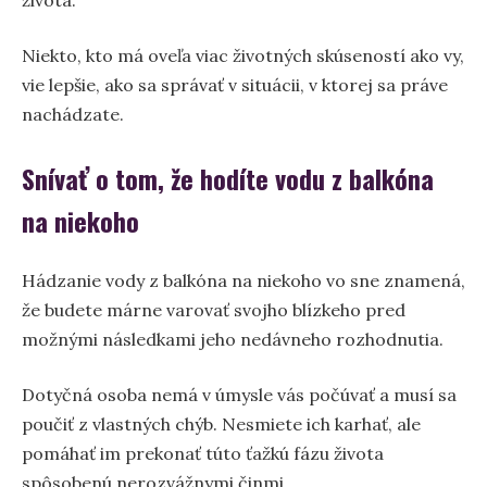
života.
Niekto, kto má oveľa viac životných skúseností ako vy,
vie lepšie, ako sa správať v situácii, v ktorej sa práve
nachádzate.
Snívať o tom, že hodíte vodu z balkóna
na niekoho
Hádzanie vody z balkóna na niekoho vo sne znamená,
že budete márne varovať svojho blízkeho pred
možnými následkami jeho nedávneho rozhodnutia.
Dotyčná osoba nemá v úmysle vás počúvať a musí sa
poučiť z vlastných chýb. Nesmiete ich karhať, ale
pomáhať im prekonať túto ťažkú fázu života
spôsobenú nerozvážnymi činmi.