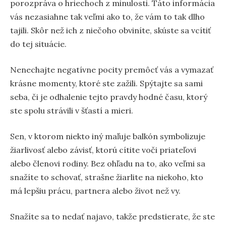
porozpráva o hriechoch z minulosti. Táto informácia
vás nezasiahne tak veľmi ako to, že vám to tak dlho
tajili. Skôr než ich z niečoho obviníte, skúste sa vcítiť
do tej situácie.
Nenechajte negatívne pocity premôcť vás a vymazať
krásne momenty, ktoré ste zažili. Spýtajte sa sami
seba, či je odhalenie tejto pravdy hodné času, ktorý
ste spolu strávili v šťastí a mieri.
Sen, v ktorom niekto iný maľuje balkón symbolizuje
žiarlivosť alebo závisť, ktorú cítite voči priateľovi
alebo členovi rodiny. Bez ohľadu na to, ako veľmi sa
snažíte to schovať, strašne žiarlite na niekoho, kto
má lepšiu prácu, partnera alebo život než vy.
Snažíte sa to nedať najavo, takže predstierate, že ste