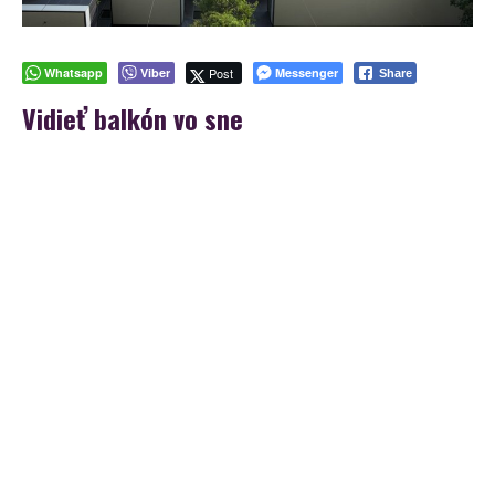
Whatsapp
Viber
Post
Messenger
Share
Vidieť balkón vo sne