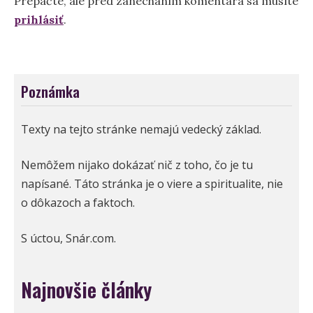
Prepáčte, ale pred zanechaním komentára sa musíte
prihlásiť
.
Poznámka
Texty na tejto stránke nemajú vedecký základ.
Nemôžem nijako dokázať nič z toho, čo je tu
napísané. Táto stránka je o viere a spiritualite, nie
o dôkazoch a faktoch.
S úctou, Snár.com.
Najnovšie články