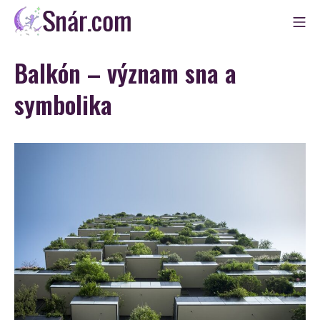
Skip
Mo
to
Snár
content
Balkón – význam sna a
symbolika