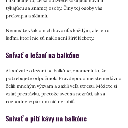
naznačuje to, že sa dozviete šokujúcu novinu
týkajúcu sa známej osoby. Činy tej osoby vás
prekvapia a sklamú.
Nemusíte však o nich hovoriť s každým, ale len s
ľuďmi, ktorí nie sú naklonení šíriť klebety.
Snívať o ležaní na balkóne
Ak snívate o ležaní na balkóne, znamená to, že
potrebujete odpočinok. Pravdepodobne ste nedávno
čelili mnohým výzvam a zažili veľa stresu. Môžete si
vziať prestávku, pretože svet sa nezrúti, ak sa
rozhodnete pár dní nič nerobiť.
Snívať o pití kávy na balkóne