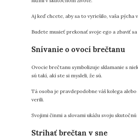
ľuďmi v skutočnom živote.
Aj keď chcete, aby sa to vyriešilo, vaša pýcha 
Budete musieť prekonať svoje ego a zbaviť s
Snívanie o ovocí brečtanu
Ovocie brečtanu symbolizuje sklamanie s niek
sú takí, akí ste si mysleli, že sú.
Tá osoba je pravdepodobne váš kolega alebo š
verili.
Svojimi činmi a slovami ukážu svoju skutočnú 
Strihať brečtan v sne