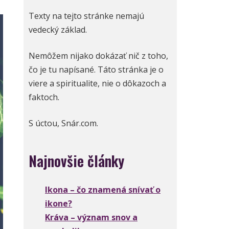
Texty na tejto stránke nemajú
vedecký základ.
Nemôžem nijako dokázať nič z toho,
čo je tu napísané. Táto stránka je o
viere a spiritualite, nie o dôkazoch a
faktoch.
S úctou, Snár.com.
Najnovšie články
Ikona – čo znamená snívať o
ikone?
Kráva – význam snov a