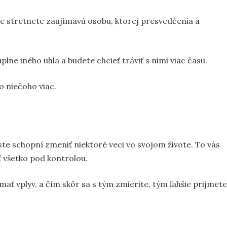
že stretnete zaujímavú osobu, ktorej presvedčenia a
lne iného uhla a budete chcieť tráviť s nimi viac času.
o niečoho viac.
ste schopní zmeniť niektoré veci vo svojom živote. To vás
 všetko pod kontrolou.
mať vplyv, a čím skôr sa s tým zmierite, tým ľahšie prijmete