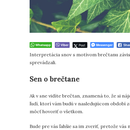
Whatsapp
Viber
Post
Messenger
Sha
Interpretácia snov s motívom brečtanu závisí 
sprevádzali.
Sen o brečtane
Ak v sne vidíte brečtan, znamená to, že si ná
ľudí, ktorí vám budú v nasledujúcom období 
môcť hovoriť o všetkom.
Bude pre vás ľahšie sa im zveriť, pretože vá