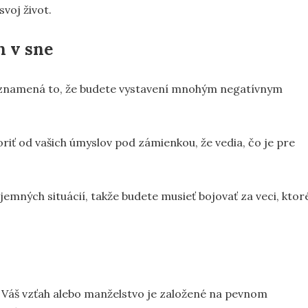
svoj život.
n v sne
n, znamená to, že budete vystavení mnohým negatívnym
oriť od vašich úmyslov pod zámienkou, že vedia, čo je pre
mných situácií, takže budete musieť bojovať za veci, ktor
. Váš vzťah alebo manželstvo je založené na pevnom