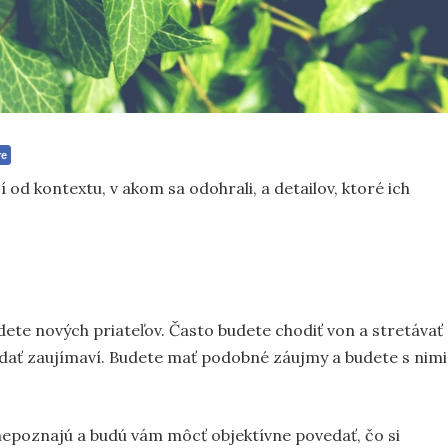
re
od kontextu, v akom sa odohrali, a detailov, ktoré ich
jdete nových priateľov. Často budete chodiť von a stretávať
zdať zaujímaví. Budete mať podobné záujmy a budete s nimi
s nepoznajú a budú vám môcť objektívne povedať, čo si