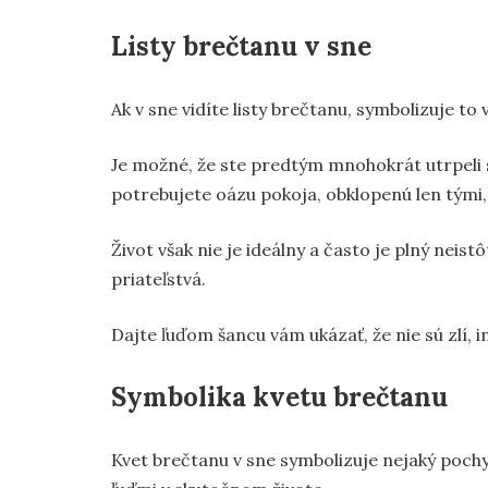
Listy brečtanu v sne
Ak v sne vidíte listy brečtanu, symbolizuje t
Je možné, že ste predtým mnohokrát utrpeli s
potrebujete oázu pokoja, obklopenú len tými, 
Život však nie je ideálny a často je plný neis
priateľstvá.
Dajte ľuďom šancu vám ukázať, že nie sú zlí, i
Symbolika kvetu brečtanu
Kvet brečtanu v sne symbolizuje nejaký pochy