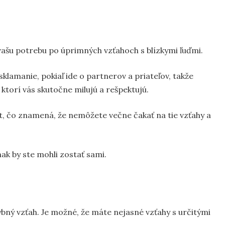
o vašu potrebu po úprimných vzťahoch s blízkymi ľuďmi.
klamanie, pokiaľ ide o partnerov a priateľov, takže
ktorí vás skutočne milujú a rešpektujú.
tôt, čo znamená, že nemôžete večne čakať na tie vzťahy a
nak by ste mohli zostať sami.
bný vzťah. Je možné, že máte nejasné vzťahy s určitými