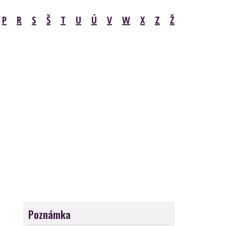
P
R
S
Š
T
U
Ú
V
W
X
Z
Ž
Poznámka