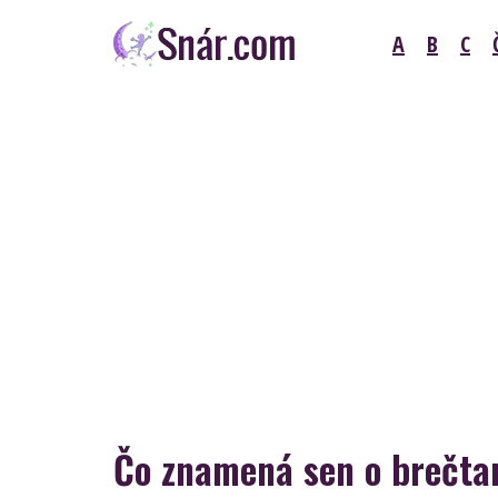
Skip
A
B
C
to
content
Snár
Čo znamená sen o brečta