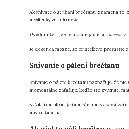
Ak snívate o strihaní brečtanu, znamená to, 
myšlienky vás ohromia.
Uvedomíte si, že je možné pozerať na veci z úp
Je dokonca možné, že priateľstvo prerastie d
Snívanie o pálení brečtanu
Snívanie o pálení brečtanu naznačuje, že nie 
momentálne zaťažuje, keďže ste zvyknutí mať
Avšak, tentokrát je tu niečo, na čo nemôžete 
novú situáciu.
Ak niekto páli brečtan v sne