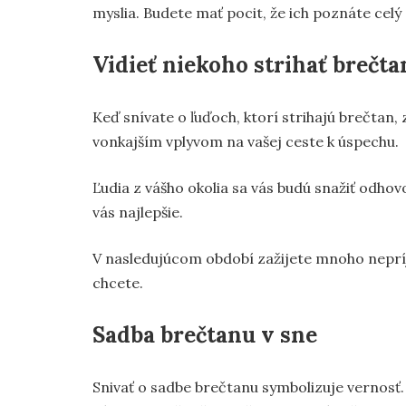
myslia. Budete mať pocit, že ich poznáte celý 
Vidieť niekoho strihať brečta
Keď snívate o ľuďoch, ktorí strihajú brečta
vonkajším vplyvom na vašej ceste k úspechu.
Ľudia z vášho okolia sa vás budú snažiť odhov
vás najlepšie.
V nasledujúcom období zažijete mnoho nepríje
chcete.
Sadba brečtanu v sne
Snivať o sadbe brečtanu symbolizuje vernosť