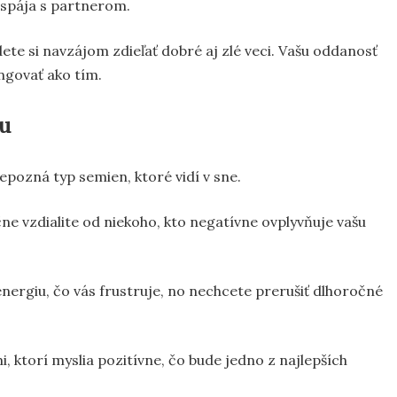
c spája s partnerom.
te si navzájom zdieľať dobré aj zlé veci. Vašu oddanosť
ungovať ako tím.
nu
nepozná typ semien, ktoré vidí v sne.
ne vzdialite od niekoho, kto negatívne ovplyvňuje vašu
u energiu, čo vás frustruje, no nechcete prerušiť dlhoročné
 ktorí myslia pozitívne, čo bude jedno z najlepších