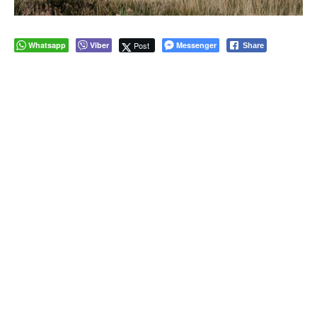
Whatsapp
Viber
Post
Messenger
Share