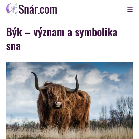
Skip
Mo
to
Snár
content
Býk – význam a symbolika
sna