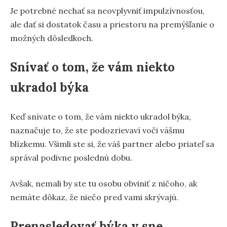
Je potrebné nechať sa neovplyvniť impulzívnosťou,
ale dať si dostatok času a priestoru na premýšľanie o
možných dôsledkoch.
Snívať o tom, že vám niekto
ukradol býka
Keď snívate o tom, že vám niekto ukradol býka,
naznačuje to, že ste podozrievaví voči vášmu
blízkemu. Všimli ste si, že váš partner alebo priateľ sa
správal podivne poslednú dobu.
Avšak, nemali by ste tu osobu obviniť z ničoho, ak
nemáte dôkaz, že niečo pred vami skrývajú.
Prenasledovať býka v sne