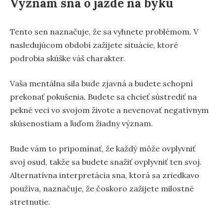
Význam sna o jazde na býku
Tento sen naznačuje, že sa vyhnete problémom. V
nasledujúcom období zažijete situácie, ktoré
podrobia skúške váš charakter.
Vaša mentálna sila bude zjavná a budete schopní
prekonať pokušenia. Budete sa chcieť sústrediť na
pekné veci vo svojom živote a nevenovať negatívnym
skúsenostiam a ľuďom žiadny význam.
Bude vám to pripomínať, že každý môže ovplyvniť
svoj osud, takže sa budete snažiť ovplyvniť ten svoj.
Alternatívna interpretácia sna, ktorá sa zriedkavo
používa, naznačuje, že čoskoro zažijete milostné
stretnutie.