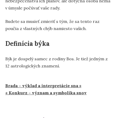
nebezpečenstvá ich plánov, ale dotyčná osoba nemá
v úmysle počúvať vaše rady.
Budete sa musieť zmieriť s tým, že sa tento raz
poučia z vlastných chýb namiesto vašich.
Definícia býka
Býk je dospelý samec z rodiny Bos. Je tiež jedným z
12 astrologických znamení.
Navigácia
Brada – výklad a interpretácie sna »
« Konkurz – význam a symbolika snov
v
článku