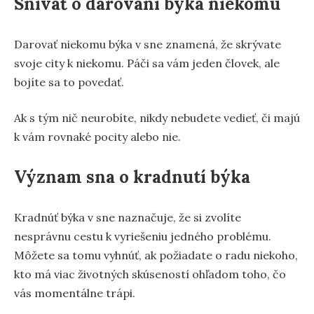
Snívať o darovaní býka niekomu
Darovať niekomu býka v sne znamená, že skrývate
svoje city k niekomu. Páči sa vám jeden človek, ale
bojíte sa to povedať.
Ak s tým nič neurobíte, nikdy nebudete vedieť, či majú
k vám rovnaké pocity alebo nie.
Význam sna o kradnutí býka
Kradnúť býka v sne naznačuje, že si zvolíte
nesprávnu cestu k vyriešeniu jedného problému.
Môžete sa tomu vyhnúť, ak požiadate o radu niekoho,
kto má viac životných skúseností ohľadom toho, čo
vás momentálne trápi.