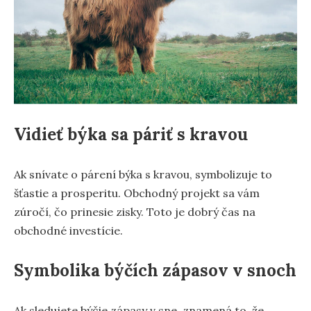
Vidieť býka sa páriť s kravou
Ak snívate o párení býka s kravou, symbolizuje to
šťastie a prosperitu. Obchodný projekt sa vám
zúročí, čo prinesie zisky. Toto je dobrý čas na
obchodné investície.
Symbolika býčích zápasov v snoch
Ak sledujete býčie zápasy v sne, znamená to, že