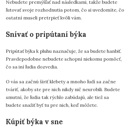
Nebudete premýšľať nad následkami, takže budete
ľutovať svoje rozhodnutia potom, čo si uvedomíte, čo
ostatní museli pretrpieť kvôli vám.
Snívať o pripútaní býka
Pripútať býka k pluhu naznačuje, že sa budete hanbiť.
Pravdepodobne nebudete schopní niekomu pomôcť,
čo sa iní ľudia dozvedia.
O vás sa začnú šíriť klebety a mnoho ľudí sa začne
tváriť, akoby ste pre nich nikdy nič neurobili. Budete
smutní, že ľudia tak rýchlo zabúdajú, ale tiež sa
budete snažiť byť tu pre nich, keď môžete.
Kúpiť býka v sne