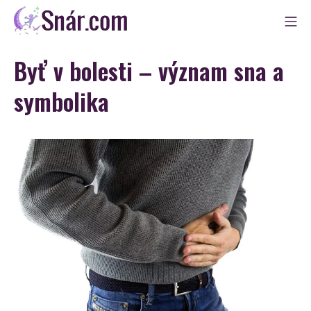
Skip
Mo
to
Snár
content
Byť v bolesti – význam sna a
symbolika