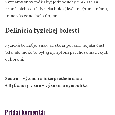
Významy snov môžu byť jednoduchšie. Ak ste sa
zranili alebo cítili fyzickú bolesť kvôli niečomu inému,
to na vás zanechalo dojem.
Definícia fyzickej bolesti
Fyzická bolesť je znak, že ste si poranili nejakú časť
tela, ale môže to byť aj symptóm psychosomatických
ochorení.
Navigácia
Sestra – význam a interpretácia sna »
« Byť chorý v sne – význam a symbolika
v
článku
Pridaj komentár