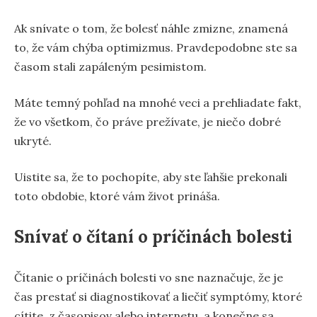
Ak snívate o tom, že bolesť náhle zmizne, znamená
to, že vám chýba optimizmus. Pravdepodobne ste sa
časom stali zapáleným pesimistom.
Máte temný pohľad na mnohé veci a prehliadate fakt,
že vo všetkom, čo práve prežívate, je niečo dobré
ukryté.
Uistite sa, že to pochopíte, aby ste ľahšie prekonali
toto obdobie, ktoré vám život prináša.
Snívať o čítaní o príčinách bolesti
Čítanie o príčinách bolesti vo sne naznačuje, že je
čas prestať si diagnostikovať a liečiť symptómy, ktoré
cítite, z časopisov alebo internetu, a konečne sa