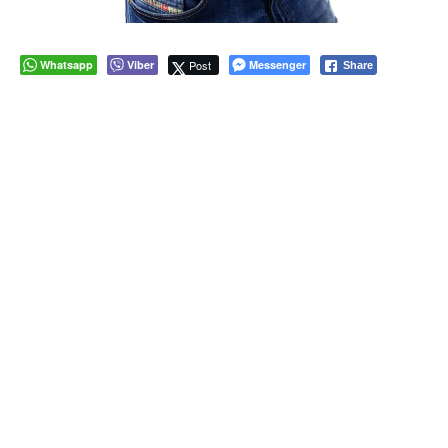
Whatsapp
Viber
Post
Messenger
Share