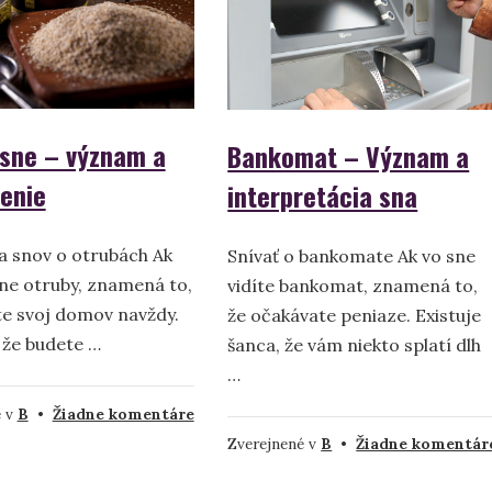
význam
a
symbolika
 sne – význam a
Bankomat – Význam a
lenie
interpretácia sna
a snov o otrubách Ak
Snívať o bankomate Ak vo sne
sne otruby, znamená to,
vidíte bankomat, znamená to,
te svoj domov navždy.
že očakávate peniaze. Existuje
 že budete …
šanca, že vám niekto splatí dlh
…
na
é v
B
•
Žiadne komentáre
Bran
Zverejnené v
B
•
Žiadne komentár
v
sne