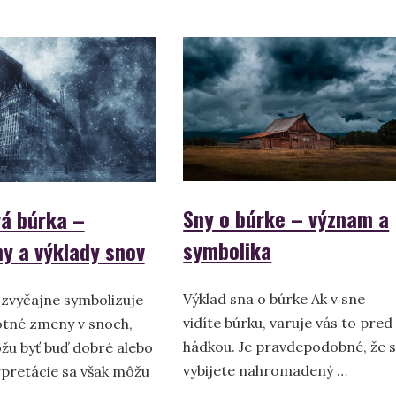
–
význam
a
vysvetlenie
Sny o búrke – význam a
á búrka –
symbolika
y a výklady snov
Výklad sna o búrke Ak v sne
 zvyčajne symbolizuje
vidíte búrku, varuje vás to pred
votné zmeny v snoch,
hádkou. Je pravdepodobné, že s
žu byť buď dobré alebo
vybijete nahromadený …
rpretácie sa však môžu