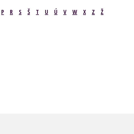
P
R
S
Š
T
U
Ú
V
W
X
Z
Ž