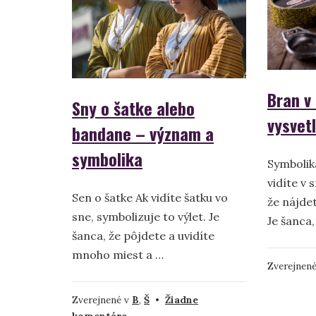
a
význam
Bran v
Sny o šatke alebo
vysvet
bandane – význam a
symbolika
Symbolik
vidíte v 
Sen o šatke Ak vidíte šatku vo
že nájde
sne, symbolizuje to výlet. Je
Je šanca,
šanca, že pôjdete a uvidíte
mnoho miest a …
Zverejnen
Zverejnené v
B
,
Š
•
Žiadne
na
komentáre