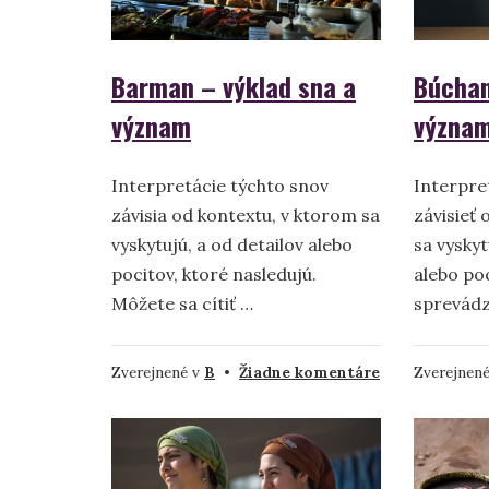
symbolika
Barman – výklad sna a
Búchan
význam
význam
Interpretácie týchto snov
Interpre
závisia od kontextu, v ktorom sa
závisieť 
vyskytujú, a od detailov alebo
sa vyskyt
pocitov, ktoré nasledujú.
alebo poc
Môžete sa cítiť …
sprevádz
na
Zverejnené v
B
•
Žiadne komentáre
Zverejnen
Barman
–
výklad
sna