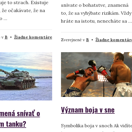
je to strach. Existuje
snívate o bohatstve, znamená
 že očakávate, že na
to, že sa vyhýbate rizikám. Vždy
to …
hráte na istotu, nenecháte sa …
na
é v
B
•
Žiadne komentáre
Zverejnené v
B
•
Žiadne komentár
Brnenie
v
sne
–
význam
a
symbolika
Význam boja v sne
mená snívať o
m tanku?
Symbolika boja v snoch Ak vidít