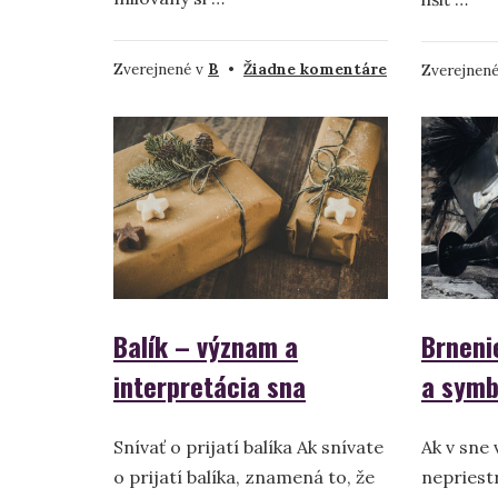
na
Zverejnené v
B
•
Žiadne komentáre
Zverejnen
Baran
v
sne
–
význam
a
symbolika
Balík – význam a
Brneni
interpretácia sna
a symb
Snívať o prijatí balíka Ak snívate
Ak v sne 
o prijatí balíka, znamená to, že
nepriestr