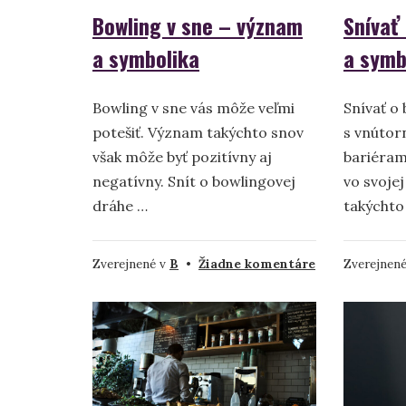
Bowling v sne – význam
Snívať
a symbolika
a symb
Bowling v sne vás môže veľmi
Snívať o
potešiť. Význam takýchto snov
s vnútor
však môže byť pozitívny aj
bariérami
negatívny. Snít o bowlingovej
vo svojej
dráhe …
takýchto
na
Zverejnené v
B
•
Žiadne komentáre
Zverejnen
Bowling
v
sne
–
význam
a