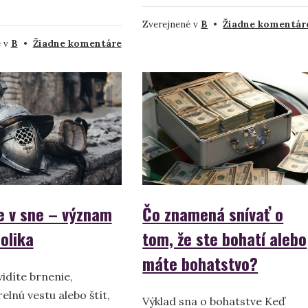
Zverejnené v
B
•
Žiadne komentár
na
é v
B
•
Žiadne komentáre
Snehová
búrka
–
významy
a
výklady
snov
e v sne – význam
Čo znamená snívať o
olika
tom, že ste bohatí alebo
máte bohatstvo?
vidíte brnenie,
elnú vestu alebo štít,
Výklad sna o bohatstve Keď