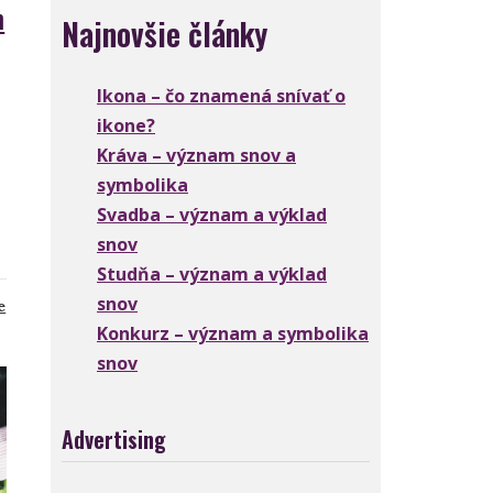
m
Najnovšie články
Ikona – čo znamená snívať o
ikone?
Kráva – význam snov a
symbolika
Svadba – význam a výklad
snov
Studňa – význam a výklad
snov
na
e
Snívať
Konkurz – význam a symbolika
o
snov
bábke
–
význam
Advertising
a
symbolika