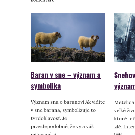
Sny
o
šatke
alebo
bandane
–
význam
a
symbolika
Baran v sne – význam a
Snehov
symbolika
význam
Význam sna o baranovi Ak vidíte
Metelica
v sne barana, symbolizuje to
veľké ži
tvrdohlavosť. Je
ktoré mô
pravdepodobné, že vy a váš
zlé. Inte
milovaný si …
líšiť …