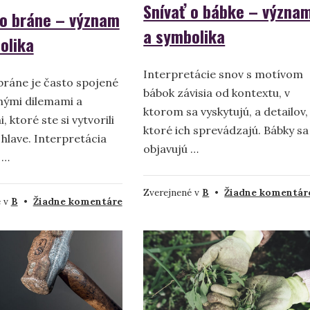
Snívať o bábke – význa
 o bráne – význam
a symbolika
olika
Interpretácie snov s motívom
 bráne je často spojené
bábok závisia od kontextu, v
nými dilemami a
ktorom sa vyskytujú, a detailov,
, ktoré ste si vytvorili
ktoré ich sprevádzajú. Bábky sa
 hlave. Interpretácia
objavujú …
 …
Zverejnené v
B
•
Žiadne komentár
na
é v
B
•
Žiadne komentáre
Snívať
o
bráne
–
význam
a