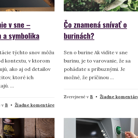
symbolika
ie v sne –
Čo znamená snívať o
 a symbolika
burinách?
tácie týchto snov môžu
Sen o burine Ak vidíte v sne
od kontextu, v ktorom
burinu, je to varovanie, že sa
ujú, ako aj od detailov
pohádate s príbuznými. Je
itov, ktoré ich
možné, že príčinou …
ajú. …
Zverejnené v
B
•
Žiadne komentár
na
é v
B
•
Žiadne komentáre
Búchanie
v
sne
–