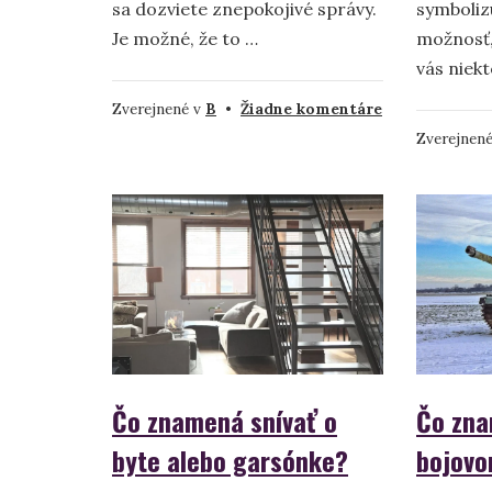
sa dozviete znepokojivé správy.
symbolizu
Je možné, že to …
možnosť,
vás niek
na
Zverejnené v
B
•
Žiadne komentáre
Balík
Zverejnen
–
význam
a
interpretácia
sna
Čo zna
Čo znamená snívať o
bojovo
byte alebo garsónke?