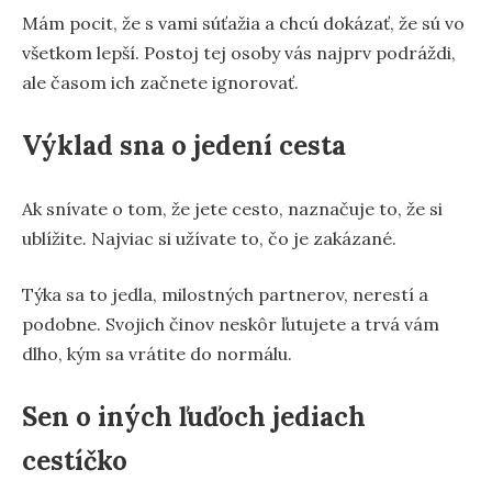
Mám pocit, že s vami súťažia a chcú dokázať, že sú vo
všetkom lepší. Postoj tej osoby vás najprv podráždi,
ale časom ich začnete ignorovať.
Výklad sna o jedení cesta
Ak snívate o tom, že jete cesto, naznačuje to, že si
ublížite. Najviac si užívate to, čo je zakázané.
Týka sa to jedla, milostných partnerov, nerestí a
podobne. Svojich činov neskôr ľutujete a trvá vám
dlho, kým sa vrátite do normálu.
Sen o iných ľuďoch jediach
cestíčko