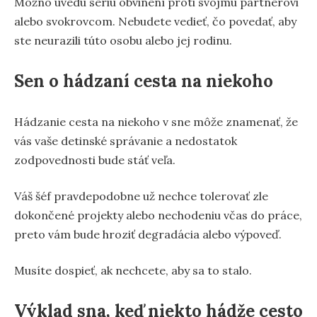
Možno uvedú sériu obvinení proti svojmu partnerovi
alebo svokrovcom. Nebudete vedieť, čo povedať, aby
ste neurazili túto osobu alebo jej rodinu.
Sen o hádzaní cesta na niekoho
Hádzanie cesta na niekoho v sne môže znamenať, že
vás vaše detinské správanie a nedostatok
zodpovednosti bude stáť veľa.
Váš šéf pravdepodobne už nechce tolerovať zle
dokončené projekty alebo nechodeniu včas do práce,
preto vám bude hroziť degradácia alebo výpoveď.
Musíte dospieť, ak nechcete, aby sa to stalo.
Výklad sna, keď niekto hádže cesto