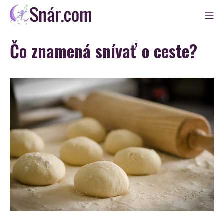
Skip
Mo
to
Snár
content
Čo znamená snívať o ceste?