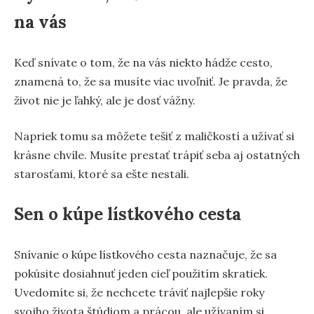
na vás
Keď snívate o tom, že na vás niekto hádže cesto,
znamená to, že sa musíte viac uvoľniť. Je pravda, že
život nie je ľahký, ale je dosť vážny.
Napriek tomu sa môžete tešiť z maličkostí a užívať si
krásne chvíle. Musíte prestať trápiť seba aj ostatných
starosťami, ktoré sa ešte nestali.
Sen o kúpe lístkového cesta
Snívanie o kúpe lístkového cesta naznačuje, že sa
pokúsite dosiahnuť jeden cieľ použitím skratiek.
Uvedomíte si, že nechcete tráviť najlepšie roky
svojho života štúdiom a prácou, ale užívaním si.