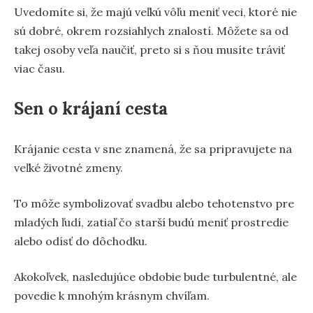
Uvedomíte si, že majú veľkú vôľu meniť veci, ktoré nie
sú dobré, okrem rozsiahlych znalostí. Môžete sa od
takej osoby veľa naučiť, preto si s ňou musíte tráviť
viac času.
Sen o krájaní cesta
Krájanie cesta v sne znamená, že sa pripravujete na
veľké životné zmeny.
To môže symbolizovať svadbu alebo tehotenstvo pre
mladých ľudí, zatiaľ čo starší budú meniť prostredie
alebo odísť do dôchodku.
Akokoľvek, nasledujúce obdobie bude turbulentné, ale
povedie k mnohým krásnym chvíľam.