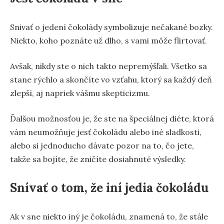
Snivať o jedení čokolády symbolizuje nečakané bozky.
Niekto, koho poznáte už dlho, s vami môže flirtovať.
Avšak, nikdy ste o nich takto nepremýšľali. Všetko sa
stane rýchlo a skončíte vo vzťahu, ktorý sa každý deň
zlepší, aj napriek vášmu skepticizmu.
Ďalšou možnosťou je, že ste na špeciálnej diéte, ktorá
vám neumožňuje jesť čokoládu alebo iné sladkosti,
alebo si jednoducho dávate pozor na to, čo jete,
takže sa bojíte, že zničíte dosiahnuté výsledky.
Snívať o tom, že iní jedia čokoládu
Ak v sne niekto iný je čokoládu, znamená to, že stále