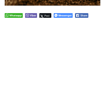
Whatsapp
Viber
Post
Messenger
Share