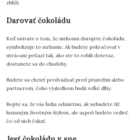
zblíži.
Darovať čokoládu
Keď snívate o tom, že niekomu darujete čokoládu,
symbolizuje to mrhanie. Ak budete pokračovať v
utrácaní peňazí tak, ako ste to robili doteraz,
dostanete sa do chudoby.
Budete sa chcieť predvádzať pred priateľmi alebo
partnerom, čoho výsledkom budú veľké dlhy.
Bojíte sa, že vás ľudia odmietnu, ak nebudete žiť
luxusným životným štýlom, ale aspoň budete vedieť,
čo od nich čakať.
Jesť čokoládu v sne