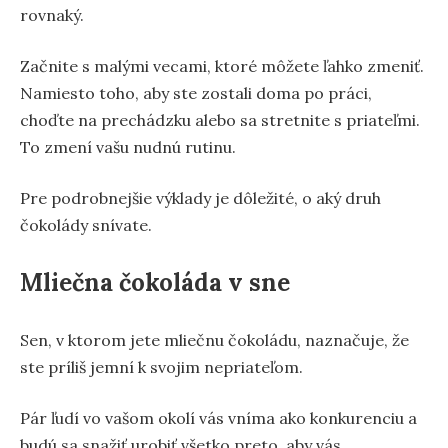
rovnaký.
Začnite s malými vecami, ktoré môžete ľahko zmeniť.
Namiesto toho, aby ste zostali doma po práci,
choďte na prechádzku alebo sa stretnite s priateľmi.
To zmení vašu nudnú rutinu.
Pre podrobnejšie výklady je dôležité, o aký druh
čokolády snívate.
Mliečna čokoláda v sne
Sen, v ktorom jete mliečnu čokoládu, naznačuje, že
ste príliš jemní k svojim nepriateľom.
Pár ľudí vo vašom okolí vás vníma ako konkurenciu a
budú sa snažiť urobiť všetko preto, aby vás