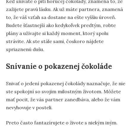
Keď snívate o pití horúcej čokolády, znamená to, že
zažijete pravú lásku. Ak už máte partnera, znamená
to, že váš vzťah sa dostane na ešte vyššiu úroveň.
Budete šťastnejší ako kedykoľvek predtým, robte
plány a užívajte si každý moment, ktorý spolu
strávite. Ak ste stále sami, čoskoro nájdete
spriaznenú dušu.
Snívanie o pokazenej čokoláde
Snivať o jedení pokazenej čokolády naznačuje, že nie
ste spokojní so svojim milostným životom. Môžete
mať pocit, že vás partner zanedbáva, alebo že vám
nevyhovuje v posteli.
Preto často fantazírujete o živote s niekým iným.