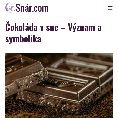
Skip
Mo
to
Snár
content
Čokoláda v sne – Význam a
symbolika