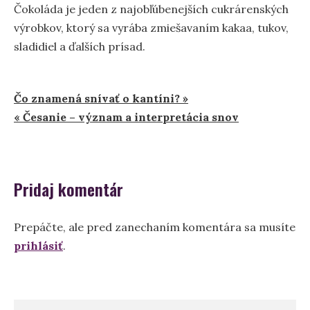
Čokoláda je jeden z najobľúbenejších cukrárenských
výrobkov, ktorý sa vyrába zmiešavaním kakaa, tukov,
sladidiel a ďalších prísad.
Navigácia
Čo znamená snívať o kantíni? »
« Česanie – význam a interpretácia snov
v
článku
Pridaj komentár
Prepáčte, ale pred zanechaním komentára sa musíte
prihlásiť
.