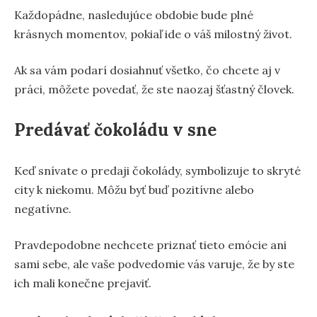
Každopádne, nasledujúce obdobie bude plné
krásnych momentov, pokiaľ ide o váš milostný život.
Ak sa vám podarí dosiahnuť všetko, čo chcete aj v
práci, môžete povedať, že ste naozaj šťastný človek.
Predávať čokoládu v sne
Keď snívate o predaji čokolády, symbolizuje to skryté
city k niekomu. Môžu byť buď pozitívne alebo
negatívne.
Pravdepodobne nechcete priznať tieto emócie ani
sami sebe, ale vaše podvedomie vás varuje, že by ste
ich mali konečne prejaviť.