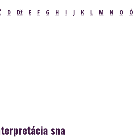
Č
D
Dž
E
F
G
H
I
J
K
L
M
N
O
Ó
terpretácia sna