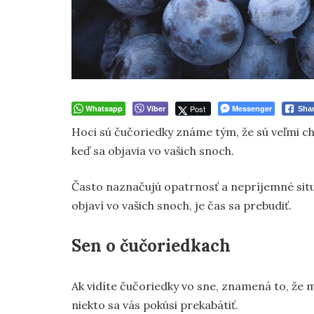
Whatsapp
Viber
Post
Messenger
Sha
Hoci sú čučoriedky známe tým, že sú veľmi ch
keď sa objavia vo vašich snoch.
Často naznačujú opatrnosť a nepríjemné situá
objaví vo vašich snoch, je čas sa prebudiť.
Sen o čučoriedkach
Ak vidíte čučoriedky vo sne, znamená to, že 
niekto sa vás pokúsi prekabátiť.