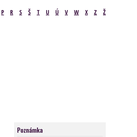
P
R
S
Š
T
U
Ú
V
W
X
Z
Ž
Poznámka