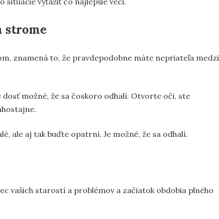
 situácie vyťažiť čo najlepšie veci.
m strome
rom, znamená to, že pravdepodobne máte nepriateľa medzi
 dosť možné, že sa čoskoro odhalí. Otvorte oči, ste
ahostajne.
é, ale aj tak buďte opatrní. Je možné, že sa odhalí.
ec vašich starostí a problémov a začiatok obdobia plného