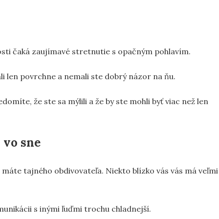
osti čaká zaujímavé stretnutie s opačným pohlavím.
li len povrchne a nemali ste dobrý názor na ňu.
edomíte, že ste sa mýlili a že by ste mohli byť viac než len
 vo sne
máte tajného obdivovateľa. Niekto blízko vás vás má veľmi
nikácii s inými ľuďmi trochu chladnejší.