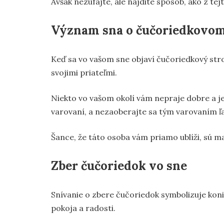
Avšak nezúfajte, ale nájdite spôsob, ako z tejto
Význam sna o čučoriedkovo
Keď sa vo vašom sne objaví čučoriedkový st
svojimi priateľmi.
Niekto vo vašom okolí vám nepraje dobre a je
varovaní, a nezaoberajte sa tým varovaním ľ
Šance, že táto osoba vám priamo ublíži, sú mal
Zber čučoriedok vo sne
Snívanie o zbere čučoriedok symbolizuje koni
pokoja a radosti.