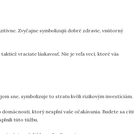
ozitívne. Zvyčajne symbolizujú dobré zdravie, vnútorný
taktiež vraciate láskavosť. Nie je veľa vecí, ktoré vás
ojom sne, symbolizuje to stratu kvôli rizikovým investíciám.
o domácnosti, ktorý nesplní vaše očakávania. Budete sa cíti
splnili túto túžbu.