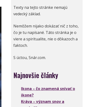
Texty na tejto stránke nemajú
vedecký základ.
Nemôžem nijako dokázať nič z toho,
čo je tu napísané. Táto stránka je o
viere a spiritualite, nie o dôkazoch a
faktoch.
S úctou, Snár.com.
Najnovšie články
Ikona – čo znamená snívať o
ikone?
Kráva – význam snov a