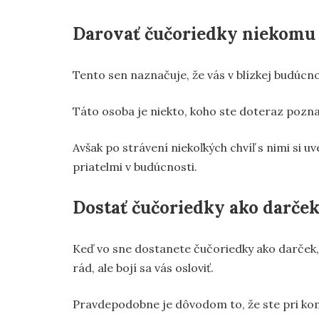
Darovať čučoriedky niekomu
Tento sen naznačuje, že vás v blízkej budúcn
Táto osoba je niekto, koho ste doteraz pozna
Avšak po strávení niekoľkých chvíľ s nimi si uv
priatelmi v budúcnosti.
Dostať čučoriedky ako darček
Keď vo sne dostanete čučoriedky ako darček, 
rád, ale bojí sa vás osloviť.
Pravdepodobne je dôvodom to, že ste pri komu