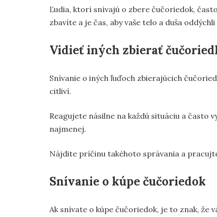
Ľudia, ktorí snívajú o zbere čučoriedok, čast
zbavíte a je čas, aby vaše telo a duša oddýchli
Vidieť iných zbierať čučorie
Snívanie o iných ľuďoch zbierajúcich čučoried
citliví.
Reagujete násilne na každú situáciu a často vy
najmenej.
Nájdite príčinu takéhoto správania a pracujte 
Snívanie o kúpe čučoriedok
Ak snívate o kúpe čučoriedok, je to znak, že 