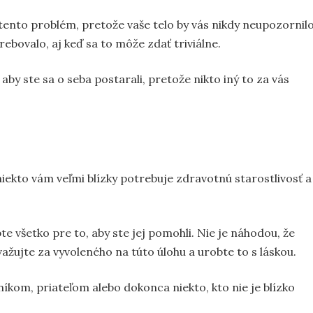
e tento problém, pretože vaše telo by vás nikdy neupozornil
ebovalo, aj keď sa to môže zdať triviálne.
 aby ste sa o seba postarali, pretože nikto iný to za vás
niekto vám veľmi blízky potrebuje zdravotnú starostlivosť a
te všetko pre to, aby ste jej pomohli. Nie je náhodou, že
ažujte za vyvoleného na túto úlohu a urobte to s láskou.
kom, priateľom alebo dokonca niekto, kto nie je blízko