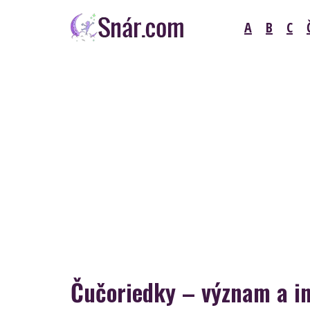
Skip
A
B
C
to
content
Snár
Čučoriedky – význam a in