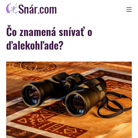
Skip
Mo
to
Snár
content
Čo znamená snívať o
ďalekohľade?