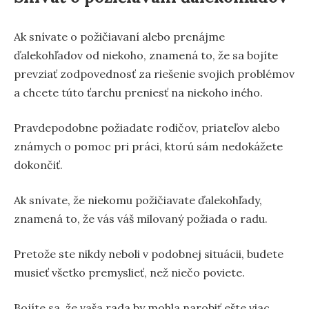
Ak snívate o požičiavaní alebo prenájme
ďalekohľadov od niekoho, znamená to, že sa bojíte
prevziať zodpovednosť za riešenie svojich problémov
a chcete túto ťarchu preniesť na niekoho iného.
Pravdepodobne požiadate rodičov, priateľov alebo
známych o pomoc pri práci, ktorú sám nedokážete
dokončiť.
Ak snívate, že niekomu požičiavate ďalekohľady,
znamená to, že vás váš milovaný požiada o radu.
Pretože ste nikdy neboli v podobnej situácii, budete
musieť všetko premyslieť, než niečo poviete.
Bojíte sa, že vaša rada by mohla narobiť ešte viac