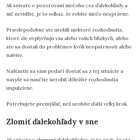
Ak snívate o pozorovaní niečoho cez ďalekohľady a
nič nevidíte, je to odkaz, že robíte niečo nesprávne.
Pravdepodobne ste urobili niektoré rozhodnutia,
ktoré zle ovplyvňujú vás alebo vašich blízkych, alebo
ste sa dostali do problémov kvôli neopatrnosti alebo
naivite.
Našťastie sa vám podarí dostať sa z tej situácie a
navyše sa naučíte nerobiť dôležité rozhodnutia
impulzívne.
Potrebujete premýšľať, než urobíte ďalší veľký krok.
Zlomiť ďalekohľady v sne
Ak snívate o zlomení ďalekohľadov, je to znak, že ste