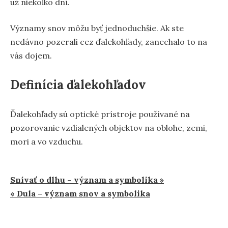
už niekoľko dní.
Významy snov môžu byť jednoduchšie. Ak ste
nedávno pozerali cez ďalekohľady, zanechalo to na
vás dojem.
Definícia ďalekohľadov
Ďalekohľady sú optické prístroje používané na
pozorovanie vzdialených objektov na oblohe, zemi,
mori a vo vzduchu.
Navigácia
Snívať o dlhu – význam a symbolika »
« Dula – význam snov a symbolika
v
článku