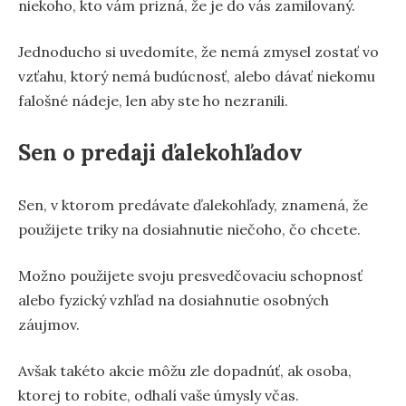
niekoho, kto vám prizná, že je do vás zamilovaný.
Jednoducho si uvedomíte, že nemá zmysel zostať vo
vzťahu, ktorý nemá budúcnosť, alebo dávať niekomu
falošné nádeje, len aby ste ho nezranili.
Sen o predaji ďalekohľadov
Sen, v ktorom predávate ďalekohľady, znamená, že
použijete triky na dosiahnutie niečoho, čo chcete.
Možno použijete svoju presvedčovaciu schopnosť
alebo fyzický vzhľad na dosiahnutie osobných
záujmov.
Avšak takéto akcie môžu zle dopadnúť, ak osoba,
ktorej to robíte, odhalí vaše úmysly včas.