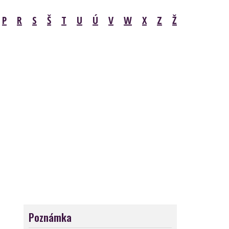
P
R
S
Š
T
U
Ú
V
W
X
Z
Ž
Poznámka