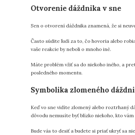
Otvorenie dáždnika v sne
Sen o otvorení dáždnika znamená, že si neuve
Často súdite ľudí za to, čo hovoria alebo robia,
vaše reakcie by neboli o mnoho iné.
Máte problém vžiť sa do niekoho iného, a pre
posledného momentu.
Symbolika zlomeného dáždn
Keď vo sne vidíte zlomený alebo roztrhaný dá
dôvodu nemusíte byť blízko niekoho, kto vám 
Bude vás to desiť a budete si priať ukryť sa n