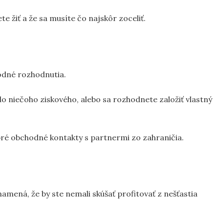
e žiť a že sa musíte čo najskôr zoceliť.
odné rozhodnutia.
o niečoho ziskového, alebo sa rozhodnete založiť vlastný
ré obchodné kontakty s partnermi zo zahraničia.
amená, že by ste nemali skúšať profitovať z nešťastia