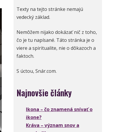
Texty na tejto stránke nemajú
vedecký základ.
Nemôžem nijako dokázať nič z toho,
čo je tu napísané. Táto stránka je o
viere a spiritualite, nie o dôkazoch a
faktoch.
S úctou, Snár.com.
Najnovšie články
Ikona – čo znamená snívať o
ikone?
Kráva – význam snov a