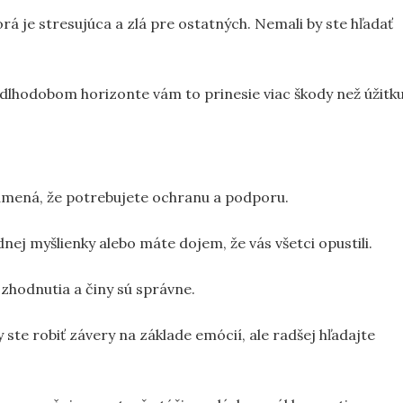
orá je stresujúca a zlá pre ostatných. Nemali by ste hľadať
dlhodobom horizonte vám to prinesie viac škody než úžitku
amená, že potrebujete ochranu a podporu.
ej myšlienky alebo máte dojem, že vás všetci opustili.
ozhodnutia a činy sú správne.
 ste robiť závery na základe emócií, ale radšej hľadajte