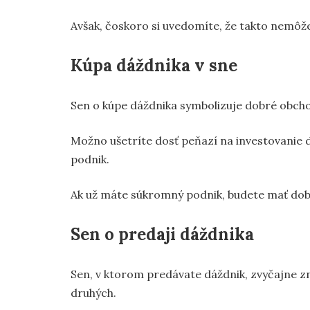
Avšak, čoskoro si uvedomíte, že takto nemôžet
Kúpa dáždnika v sne
Sen o kúpe dáždnika symbolizuje dobré obch
Možno ušetríte dosť peňazí na investovanie d
podnik.
Ak už máte súkromný podnik, budete mať dob
Sen o predaji dáždnika
Sen, v ktorom predávate dáždnik, zvyčajne zn
druhých.