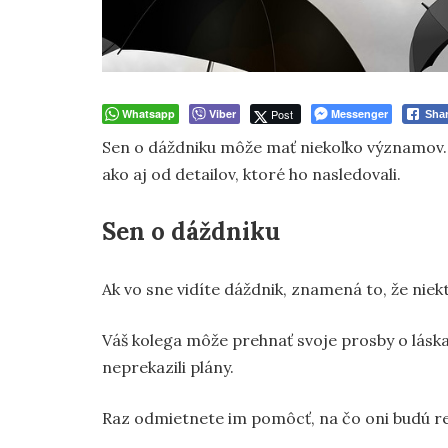
Whatsapp
Viber
Post
Messenger
Sha
Sen o dáždniku môže mať niekoľko významov. 
ako aj od detailov, ktoré ho nasledovali.
Sen o dáždniku
Ak vo sne vidíte dáždnik, znamená to, že niek
Váš kolega môže prehnať svoje prosby o lásk
neprekazili plány.
Raz odmietnete im pomôcť, na čo oni budú re