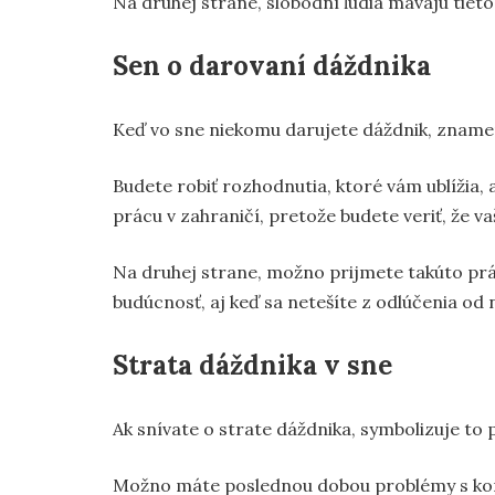
Na druhej strane, slobodní ľudia mávajú tieto 
Sen o darovaní dáždnika
Keď vo sne niekomu darujete dáždnik, znamená
Budete robiť rozhodnutia, ktoré vám ublížia,
prácu v zahraničí, pretože budete veriť, že va
Na druhej strane, možno prijmete takúto prá
budúcnosť, aj keď sa netešíte z odlúčenia od n
Strata dáždnika v sne
Ak snívate o strate dáždnika, symbolizuje to
Možno máte poslednou dobou problémy s kom