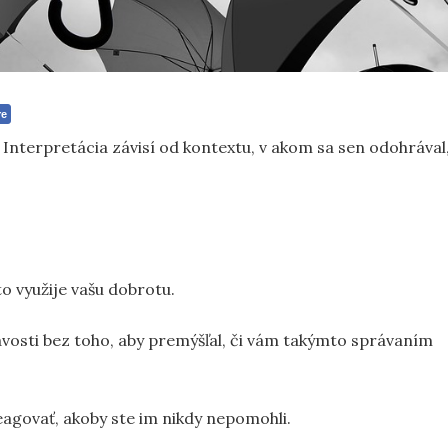
re
Interpretácia závisí od kontextu, v akom sa sen odohrával
to využije vašu dobrotu.
avosti bez toho, aby premýšľal, či vám takýmto správaním
agovať, akoby ste im nikdy nepomohli.