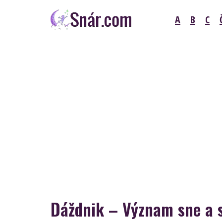
Skip
A
B
C
to
content
Snár
Dáždnik – Význam sne a 