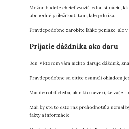
Možno budete chcieť využiť jednu situáciu, kt
obchodné príležitosti tam, kde je kríza.
Pravdepodobne zarobíte ľahké peniaze, ale v 
Prijatie dáždnika ako daru
Sen, v ktorom vám niekto daruje dáždnik, zn
Pravdepodobne sa cítite osamelí ohľadom jedn
Musíte robiť chybu, ak nikto neverí, že vaše r
Mali by ste to ešte raz prehodnotiť a nemal by
fakty a informácie.