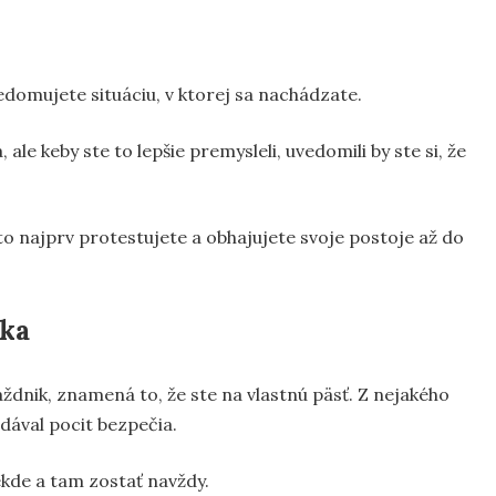
domujete situáciu, v ktorej sa nachádzate.
 ale keby ste to lepšie premysleli, uvedomili by ste si, že
to najprv protestujete a obhajujete svoje postoje až do
ika
ždnik, znamená to, že ste na vlastnú päsť. Z nejakého
dával pocit bezpečia.
iekde a tam zostať navždy.