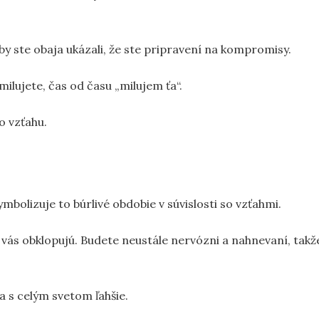
eby ste obaja ukázali, že ste pripravení na kompromisy.
milujete, čas od času „milujem ťa“.
o vzťahu.
mbolizuje to búrlivé obdobie v súvislosti so vzťahmi.
 vás obklopujú. Budete neustále nervózni a nahnevaní, takž
a s celým svetom ľahšie.