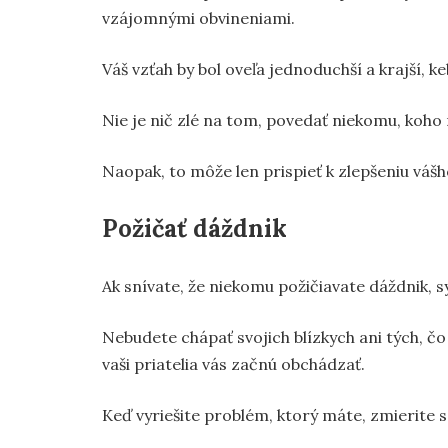
vzájomnými obvineniami.
Váš vzťah by bol oveľa jednoduchší a krajší, k
Nie je nič zlé na tom, povedať niekomu, koho 
Naopak, to môže len prispieť k zlepšeniu vášh
Požičať dáždnik
Ak snívate, že niekomu požičiavate dáždnik, sy
Nebudete chápať svojich blízkych ani tých, čo
vaši priatelia vás začnú obchádzať.
Keď vyriešite problém, ktorý máte, zmierite s