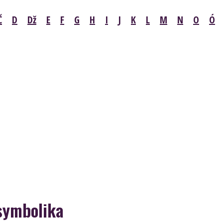
Č
D
Dž
E
F
G
H
I
J
K
L
M
N
O
Ó
symbolika