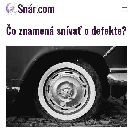
Skip
Mo
to
Snár
content
Čo znamená snívať o defekte?