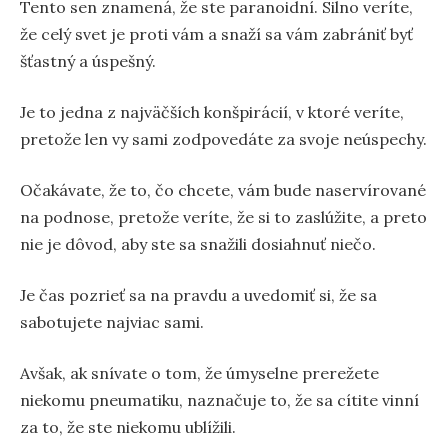
Tento sen znamená, že ste paranoidní. Silno veríte,
že celý svet je proti vám a snaží sa vám zabrániť byť
šťastný a úspešný.
Je to jedna z najväčších konšpirácií, v ktoré veríte,
pretože len vy sami zodpovedáte za svoje neúspechy.
Očakávate, že to, čo chcete, vám bude naservírované
na podnose, pretože veríte, že si to zaslúžite, a preto
nie je dôvod, aby ste sa snažili dosiahnuť niečo.
Je čas pozrieť sa na pravdu a uvedomiť si, že sa
sabotujete najviac sami.
Avšak, ak snívate o tom, že úmyselne prerežete
niekomu pneumatiku, naznačuje to, že sa cítite vinní
za to, že ste niekomu ublížili.