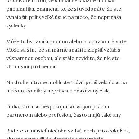
Ak snívate o tom, že sa márne snažíte nafúkať
pneumatiku, znamená to, že si uvedomíte, že ste
vynaložili príliš veľké úsilie na niečo, čo neprináša
výsledky.
Môže to byť v súkromnom alebo pracovnom živote.
Môže sa stať, že sa márne snažíte zlepšiť vzťah s
významnou osobou, ale stále nevidíte, že nie ste
vhodnými partnermi.
Na druhej strane mohli ste tráviť príliš veľa času na
niečom, čo nikdy neprinesie očakávaný zisk.
Ľudia, ktorí sú nespokojní so svojou prácou,
partnerom alebo profesiou, často majú také sny.
Budete sa musieť niečoho vzdať, nech je to čokoľvek,
aby ste neupadli do depresie a frustrácie.