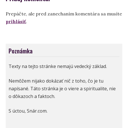
Prepáčte, ale pred zanechaním komentára sa musíte
prihlásiť
.
Poznámka
Texty na tejto stránke nemajú vedecký základ.
Nemôžem nijako dokázať nič z toho, čo je tu
napísané. Táto stránka je o viere a spiritualite, nie
o dôkazoch a faktoch.
S úctou, Snár.com.