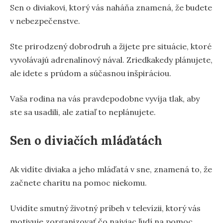
Sen o diviakovi, ktorý vás naháňa znamená, že budete
v nebezpečenstve.
Ste prirodzený dobrodruh a žijete pre situácie, ktoré
vyvolávajú adrenalínový nával. Zriedkakedy plánujete,
ale idete s prúdom a súčasnou inšpiráciou.
Vaša rodina na vás pravdepodobne vyvíja tlak, aby
ste sa usadili, ale zatiaľ to neplánujete.
Sen o diviačích mláďatách
Ak vidíte diviaka a jeho mláďatá v sne, znamená to, že
začnete charitu na pomoc niekomu.
Uvidíte smutný životný príbeh v televízii, ktorý vás
motivuje zorganizovať čo najviac ľudí na pomoc