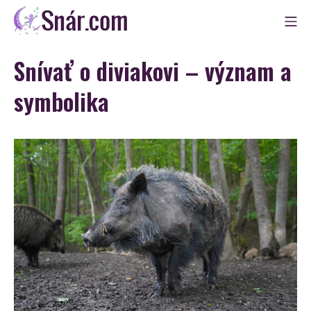
Skip
Mo
to
Snár
content
Snívať o diviakovi – význam a
symbolika