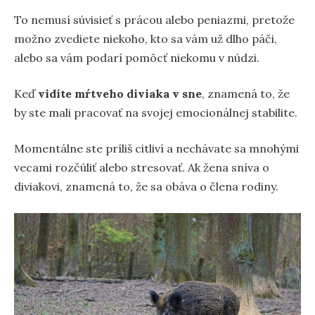
To nemusí súvisieť s prácou alebo peniazmi, pretože
možno zvediete niekoho, kto sa vám už dlho páči,
alebo sa vám podarí pomôcť niekomu v núdzi.
Keď
vidíte mŕtveho diviaka v sne
, znamená to, že
by ste mali pracovať na svojej emocionálnej stabilite.
Momentálne ste príliš citliví a nechávate sa mnohými
vecami rozčúliť alebo stresovať. Ak žena sníva o
diviakovi, znamená to, že sa obáva o člena rodiny.