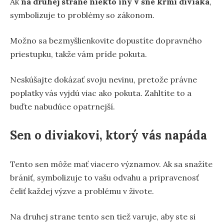
Ak
na druhej strane niekto iný v sne kŕmi diviaka
,
symbolizuje to problémy so zákonom.
Možno sa bezmyšlienkovite dopustíte dopravného
priestupku, takže vám príde pokuta.
Neskúšajte dokázať svoju nevinu, pretože právne
poplatky vás vyjdú viac ako pokuta. Zahltíte to a
buďte nabudúce opatrnejší.
Sen o diviakovi, ktorý vás napáda
Tento sen môže mať viacero významov. Ak sa snažíte
brániť, symbolizuje to vašu odvahu a pripravenosť
čeliť každej výzve a problému v živote.
Na druhej strane tento sen tiež varuje, aby ste si