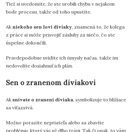
Tiež si uvedomíte, že ste urobili chybu v nejakom
bode procesu, takže od toho upustíte.
Ak
niekoho sen loví diviaky
, znamená to, že kolega
z práce si môže prisvojiť zásluhy za niečo, čo ste
úspešne dokončili.
Pravdepodobne uvidíte ich úmysly načas, takže im
nedovolíte dosiahnuť ich plán.
Sen o zranenom diviakovi
Ak
snívate o zranení diviaka
, symbolizuje to blížiace
sa víťazstvá.
Možno porazíte nepriateľa alebo sa zbavíte
problému, ktorý vás už dlho trápi. Tak či onak, to vám