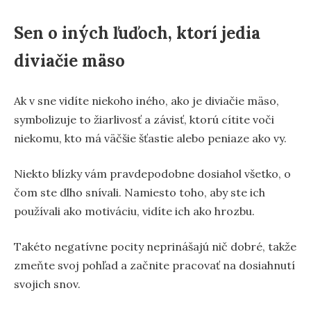
Sen o iných ľuďoch, ktorí jedia
diviačie mäso
Ak v sne vidíte niekoho iného, ​​ako je diviačie mäso,
symbolizuje to žiarlivosť a závisť, ktorú cítite voči
niekomu, kto má väčšie šťastie alebo peniaze ako vy.
Niekto blízky vám pravdepodobne dosiahol všetko, o
čom ste dlho snívali. Namiesto toho, aby ste ich
používali ako motiváciu, vidíte ich ako hrozbu.
Takéto negatívne pocity neprinášajú nič dobré, takže
zmeňte svoj pohľad a začnite pracovať na dosiahnutí
svojich snov.