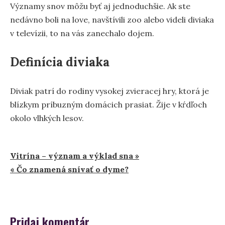
Významy snov môžu byť aj jednoduchšie. Ak ste
nedávno boli na love, navštívili zoo alebo videli diviaka
v televízii, to na vás zanechalo dojem.
Definícia diviaka
Diviak patrí do rodiny vysokej zvieracej hry, ktorá je
blízkym príbuzným domácich prasiat. Žije v kŕdľoch
okolo vlhkých lesov.
Navigácia
Vitrína – význam a výklad sna »
« Čo znamená snívať o dyme?
v
článku
Pridaj komentár