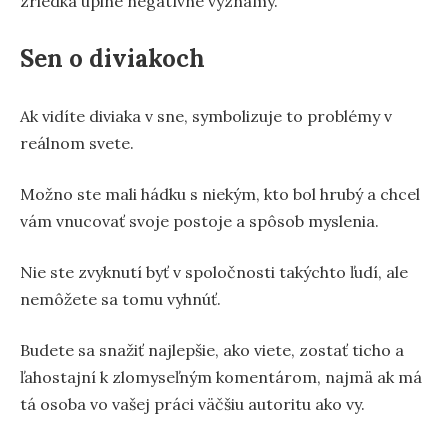
zriedka úplne negatívne významy.
Sen o diviakoch
Ak vidíte diviaka v sne, symbolizuje to problémy v
reálnom svete.
Možno ste mali hádku s niekým, kto bol hrubý a chcel
vám vnucovať svoje postoje a spôsob myslenia.
Nie ste zvyknutí byť v spoločnosti takýchto ľudí, ale
nemôžete sa tomu vyhnúť.
Budete sa snažiť najlepšie, ako viete, zostať ticho a
ľahostajní k zlomyseľným komentárom, najmä ak má
tá osoba vo vašej práci väčšiu autoritu ako vy.