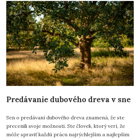
Predávanie dubového dreva v sne
Sen o predávaní dubového dreva znamená, že ste
precenili svoje možnosti. Ste človek, ktorý verí, že
môže spraviť každú prácu najrýchlejším a najlepším