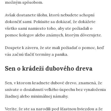
možným spôsobom.
Avšak dostanete úlohu, ktorú nebudete schopní
dokončiť sami. Pokúsite sa dokázať, že dokážete
všetko sami namiesto toho, aby ste požiadali o
pomoc kolegov alebo známych, ktorým dôverujete.
Dospete k záveru, že ste mali požiadať o pomoc, keď
vás začnú tlačiť termíny a panika.
Sen o krádeži dubového dreva
Sen, v ktorom kradnete dubové drevo, znamená, že
snívate o dosiahnutí veľkého úspechu bez vynaloženia
žiadnej alebo minimálnej námahy.
Veríte, že ste sa narodili pod šťastnou hviezdou a že