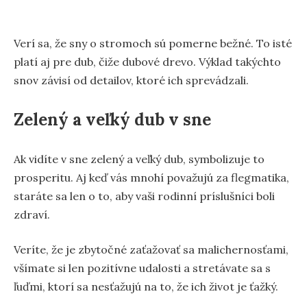
Verí sa, že sny o stromoch sú pomerne bežné. To isté
platí aj pre dub, čiže dubové drevo. Výklad takýchto
snov závisí od detailov, ktoré ich sprevádzali.
Zelený a veľký dub v sne
Ak vidíte v sne zelený a veľký dub, symbolizuje to
prosperitu. Aj keď vás mnohí považujú za flegmatika,
staráte sa len o to, aby vaši rodinní príslušníci boli
zdraví.
Veríte, že je zbytočné zaťažovať sa malichernosťami,
všímate si len pozitívne udalosti a stretávate sa s
ľuďmi, ktorí sa nesťažujú na to, že ich život je ťažký.