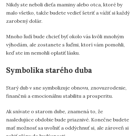
Nikdy ste neboli dieťa maminy alebo otca, ktoré by
malo všetko, takže budete vedieť šetriť a vážiť si každý
zarobený dolár.
Mnoho ľudí bude chcieť byť okolo vás kvôli mnohým
výhodám, ale zostanete s ľuďmi, ktorí vám pomohli,
keď ste im nemohli oplatiť lásku.
Symbolika starého duba
Starý dub v sne symbolizuje obnovu, znovuzrodenie,
finančnú a emocionálnu stabilitu a prosperitu.
Ak snívate o starom dube, znamená to, že
nasledujúce obdobie bude priaznivé. Konečne budete
mať možnosť sa uvoľniť a oddýchnuť si, ale zároveň si
robiť plány do budúcnosti.