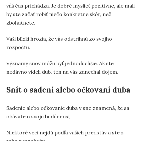
váš čas prichádza. Je dobré myslieť pozitívne, ale mali
by ste začať robiť niečo konkrétne skôr, než
zbohatnete.
Vaši blízki hrozia, že vás odstrihnú zo svojho
rozpočtu.
Významy snov môžu byť jednoduchšie. Ak ste
nedávno videli dub, ten na vás zanechal dojem.
Snít o sadení alebo očkovaní duba
Sadenie alebo očkovanie duba v sne znamená, že sa
obávate o svoju budúcnosť.
Niektoré veci nejdú podľa vašich predstáv a ste z
toho nespokojní.