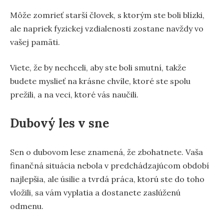
Môže zomrieť starší človek, s ktorým ste boli blízki,
ale napriek fyzickej vzdialenosti zostane navždy vo
vašej pamäti.
Viete, že by nechceli, aby ste boli smutní, takže
budete myslieť na krásne chvíle, ktoré ste spolu
prežili, a na veci, ktoré vás naučili.
Dubový les v sne
Sen o dubovom lese znamená, že zbohatnete. Vaša
finančná situácia nebola v predchádzajúcom období
najlepšia, ale úsilie a tvrdá práca, ktorú ste do toho
vložili, sa vám vyplatia a dostanete zaslúženú
odmenu.