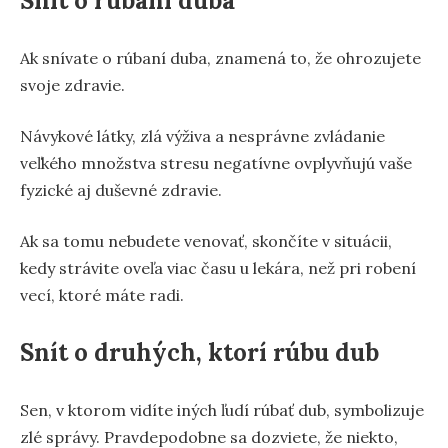
Snít o rúbaní duba
Ak snívate o rúbaní duba, znamená to, že ohrozujete
svoje zdravie.
Návykové látky, zlá výživa a nesprávne zvládanie
veľkého množstva stresu negatívne ovplyvňujú vaše
fyzické aj duševné zdravie.
Ak sa tomu nebudete venovať, skončíte v situácii,
kedy strávite oveľa viac času u lekára, než pri robení
vecí, ktoré máte radi.
Snít o druhých, ktorí rúbu dub
Sen, v ktorom vidíte iných ľudí rúbať dub, symbolizuje
zlé správy. Pravdepodobne sa dozviete, že niekto,