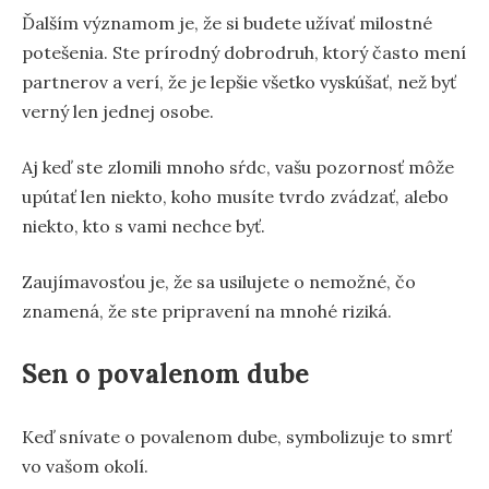
Ďalším významom je, že si budete užívať milostné
potešenia. Ste prírodný dobrodruh, ktorý často mení
partnerov a verí, že je lepšie všetko vyskúšať, než byť
verný len jednej osobe.
Aj keď ste zlomili mnoho sŕdc, vašu pozornosť môže
upútať len niekto, koho musíte tvrdo zvádzať, alebo
niekto, kto s vami nechce byť.
Zaujímavosťou je, že sa usilujete o nemožné, čo
znamená, že ste pripravení na mnohé riziká.
Sen o povalenom dube
Keď snívate o povalenom dube, symbolizuje to smrť
vo vašom okolí.