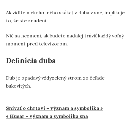
Ak vidíte niekoho iného skákať z duba v sne, implikuje
to, že ste znudení.
Nič sa nezmení, ak budete naďalej tráviť každý voľný
moment pred televízorom.
Definícia duba
Dub je opadavý vždyzelený strom zo čeľade
bukovitých.
Navigácia
Snívať o chrtovi – význam a symbolika »
« Husar – význam a symbolika sna
v
článku