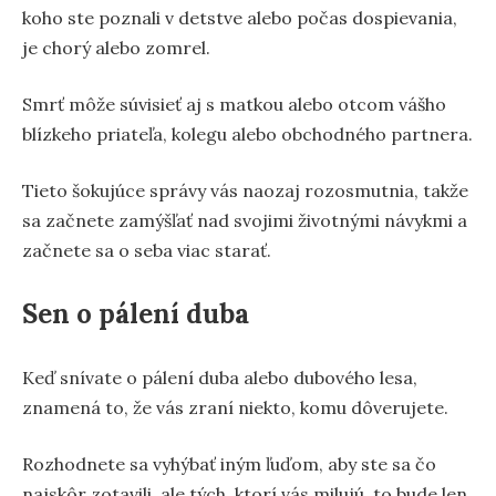
koho ste poznali v detstve alebo počas dospievania,
je chorý alebo zomrel.
Smrť môže súvisieť aj s matkou alebo otcom vášho
blízkeho priateľa, kolegu alebo obchodného partnera.
Tieto šokujúce správy vás naozaj rozosmutnia, takže
sa začnete zamýšľať nad svojimi životnými návykmi a
začnete sa o seba viac starať.
Sen o pálení duba
Keď snívate o pálení duba alebo dubového lesa,
znamená to, že vás zraní niekto, komu dôverujete.
Rozhodnete sa vyhýbať iným ľuďom, aby ste sa čo
najskôr zotavili, ale tých, ktorí vás milujú, to bude len