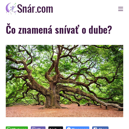
Skip
Mo
to
Snár
content
Čo znamená snívať o dube?