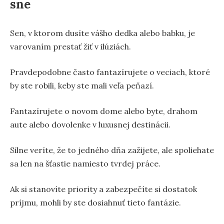
sne
Sen, v ktorom dusíte vášho dedka alebo babku, je
varovaním prestať žiť v ilúziách.
Pravdepodobne často fantazírujete o veciach, ktoré
by ste robili, keby ste mali veľa peňazí.
Fantazírujete o novom dome alebo byte, drahom
aute alebo dovolenke v luxusnej destinácii.
Silne veríte, že to jedného dňa zažijete, ale spoliehate
sa len na šťastie namiesto tvrdej práce.
Ak si stanovíte priority a zabezpečíte si dostatok
príjmu, mohli by ste dosiahnuť tieto fantázie.