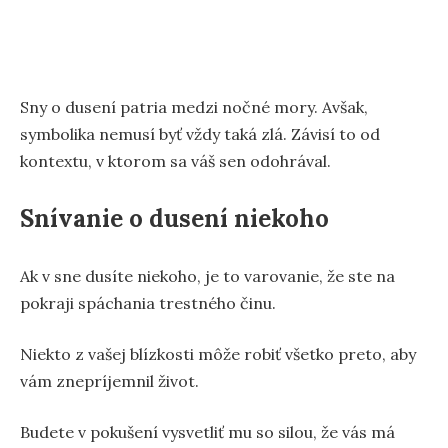
Sny o dusení patria medzi nočné mory. Avšak,
symbolika nemusí byť vždy taká zlá. Závisí to od
kontextu, v ktorom sa váš sen odohrával.
Snívanie o dusení niekoho
Ak v sne dusíte niekoho, je to varovanie, že ste na
pokraji spáchania trestného činu.
Niekto z vašej blízkosti môže robiť všetko preto, aby
vám znepríjemnil život.
Budete v pokušení vysvetliť mu so silou, že vás má