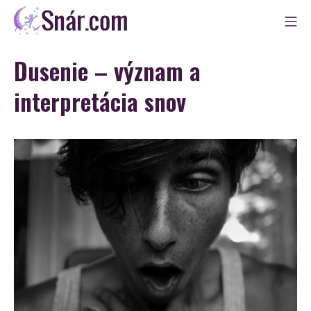
Skip
Mo
to
Snár
content
Dusenie – význam a
interpretácia snov