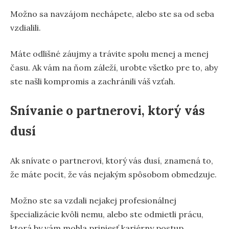
Možno sa navzájom nechápete, alebo ste sa od seba
vzdialili.
Máte odlišné záujmy a trávite spolu menej a menej
času. Ak vám na ňom záleží, urobte všetko pre to, aby
ste našli kompromis a zachránili váš vzťah.
Snívanie o partnerovi, ktorý vás
dusí
Ak snívate o partnerovi, ktorý vás dusí, znamená to,
že máte pocit, že vás nejakým spôsobom obmedzuje.
Možno ste sa vzdali nejakej profesionálnej
špecializácie kvôli nemu, alebo ste odmietli prácu,
ktorá by vám mohla priniesť kariérny postup.