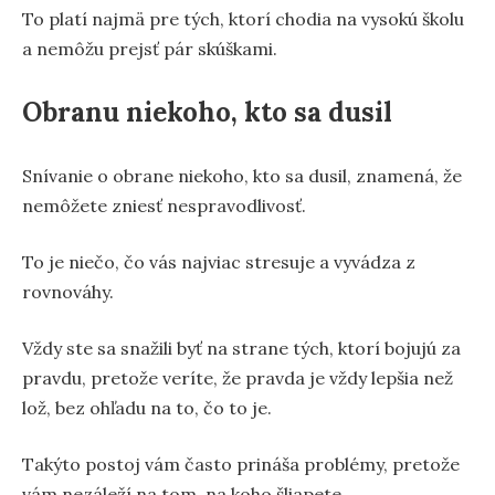
To platí najmä pre tých, ktorí chodia na vysokú školu
a nemôžu prejsť pár skúškami.
Obranu niekoho, kto sa dusil
Snívanie o obrane niekoho, kto sa dusil, znamená, že
nemôžete zniesť nespravodlivosť.
To je niečo, čo vás najviac stresuje a vyvádza z
rovnováhy.
Vždy ste sa snažili byť na strane tých, ktorí bojujú za
pravdu, pretože veríte, že pravda je vždy lepšia než
lož, bez ohľadu na to, čo to je.
Takýto postoj vám často prináša problémy, pretože
vám nezáleží na tom, na koho šliapete.