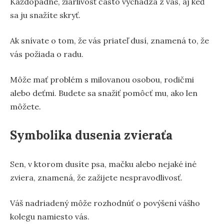
Každopádne, žiarlivosť často vychádza z vás, aj keď
sa ju snažíte skryť.
Ak snívate o tom, že vás priateľ dusí, znamená to, že
vás požiada o radu.
Môže mať problém s milovanou osobou, rodičmi
alebo deťmi. Budete sa snažiť pomôcť mu, ako len
môžete.
Symbolika dusenia zvieraťa
Sen, v ktorom dusíte psa, mačku alebo nejaké iné
zviera, znamená, že zažijete nespravodlivosť.
Váš nadriadený môže rozhodnúť o povýšení vášho
kolegu namiesto vás.