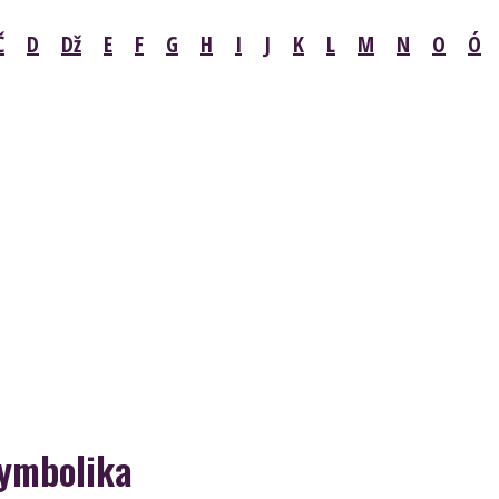
Č
D
Dž
E
F
G
H
I
J
K
L
M
N
O
Ó
symbolika