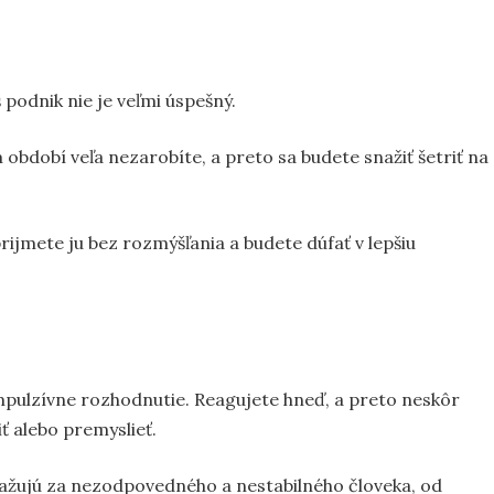
 podnik nie je veľmi úspešný.
období veľa nezarobíte, a preto sa budete snažiť šetriť na
prijmete ju bez rozmýšľania a budete dúfať v lepšiu
 impulzívne rozhodnutie. Reagujete hneď, a preto neskôr
ť alebo premyslieť.
ovažujú za nezodpovedného a nestabilného človeka, od