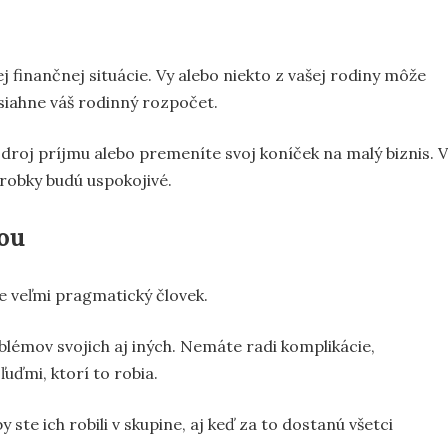
j finančnej situácie. Vy alebo niekto z vašej rodiny môže
asiahne váš rodinný rozpočet.
roj príjmu alebo premeníte svoj koníček na malý biznis. V
robky budú uspokojivé.
ľou
e veľmi pragmatický človek.
blémov svojich aj iných. Nemáte radi komplikácie,
ľuďmi, ktorí to robia.
 ste ich robili v skupine, aj keď za to dostanú všetci