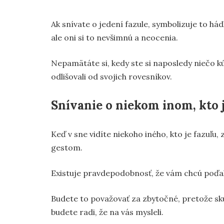
Ak snívate o jedení fazule, symbolizuje to há
ale oni si to nevšimnú a neocenia.
Nepamätáte si, kedy ste si naposledy niečo kú
odlišovali od svojich rovesníkov.
Snívanie o niekom inom, kto j
Keď v sne vidíte niekoho iného, kto je fazuľu
gestom.
Existuje pravdepodobnosť, že vám chcú poďako
Budete to považovať za zbytočné, pretože sk
budete radi, že na vás mysleli.