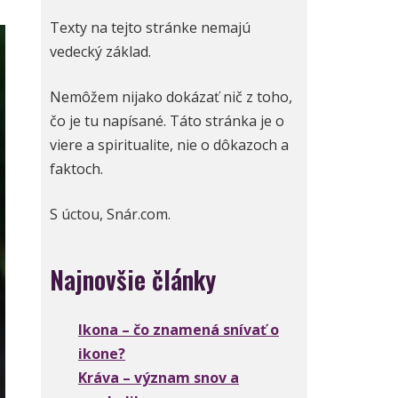
Texty na tejto stránke nemajú
vedecký základ.
Nemôžem nijako dokázať nič z toho,
čo je tu napísané. Táto stránka je o
viere a spiritualite, nie o dôkazoch a
faktoch.
S úctou, Snár.com.
Najnovšie články
Ikona – čo znamená snívať o
ikone?
Kráva – význam snov a