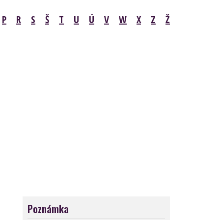
P
R
S
Š
T
U
Ú
V
W
X
Z
Ž
Poznámka