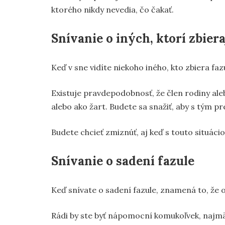
ktorého nikdy nevedia, čo čakať.
Snívanie o iných, ktorí zbiera
Keď v sne vidíte niekoho iného, kto zbiera fa
Existuje pravdepodobnosť, že člen rodiny al
alebo ako žart. Budete sa snažiť, aby s tým pre
Budete chcieť zmiznúť, aj keď s touto situác
Snívanie o sadení fazule
Keď snívate o sadení fazule, znamená to, že o
Rádi by ste byť nápomocní komukoľvek, najmä