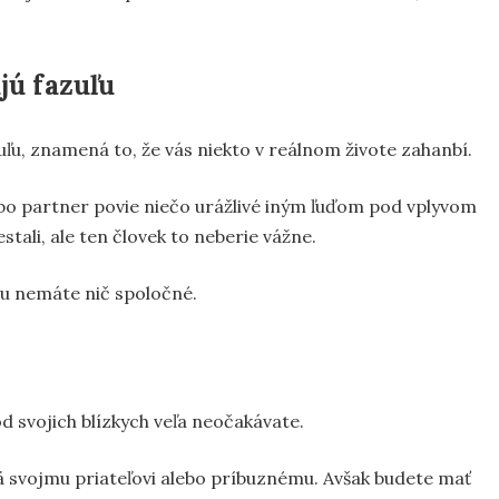
jú fazuľu
zuľu, znamená to, že vás niekto v reálnom živote zahanbí.
ebo partner povie niečo urážlivé iným ľuďom pod vplyvom
stali, ale ten človek to neberie vážne.
iou nemáte nič spoločné.
d svojich blízkych veľa neočakávate.
 svojmu priateľovi alebo príbuznému. Avšak budete mať