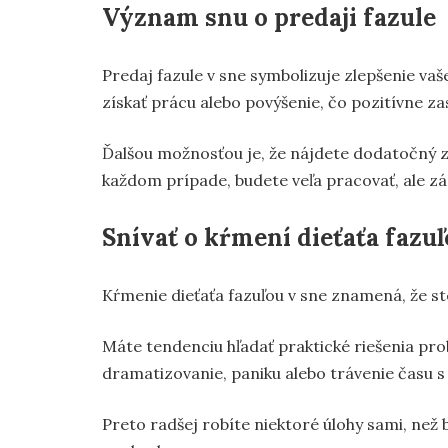
Význam snu o predaji fazule
Predaj fazule v sne symbolizuje zlepšenie vaše
získať prácu alebo povýšenie, čo pozitívne z
Ďalšou možnosťou je, že nájdete dodatočný zd
každom prípade, budete veľa pracovať, ale zá
Snívať o kŕmení dieťaťa fazu
Kŕmenie dieťaťa fazuľou v sne znamená, že st
Máte tendenciu hľadať praktické riešenia pro
dramatizovanie, paniku alebo trávenie času s 
Preto radšej robíte niektoré úlohy sami, než by