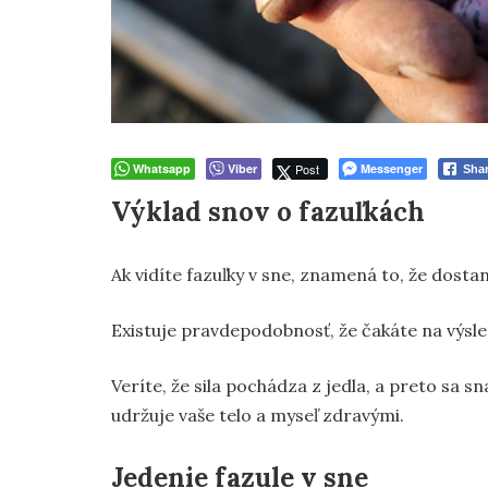
Whatsapp
Viber
Post
Messenger
Sha
Výklad snov o fazuľkách
Ak vidíte fazuľky v sne, znamená to, že dosta
Existuje pravdepodobnosť, že čakáte na výsled
Veríte, že sila pochádza z jedla, a preto sa sna
udržuje vaše telo a myseľ zdravými.
Jedenie fazule v sne