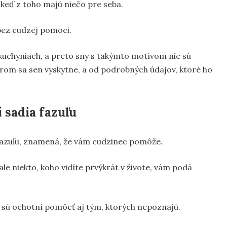
y, keď z toho majú niečo pre seba.
bez cudzej pomoci.
 kuchyniach, a preto sny s takýmto motívom nie sú
torom sa sen vyskytne, a od podrobných údajov, ktoré ho
 sadia fazuľu
 fazuľu, znamená, že vám cudzinec pomôže.
e niekto, koho vidíte prvýkrát v živote, vám podá
torí sú ochotní pomôcť aj tým, ktorých nepoznajú.