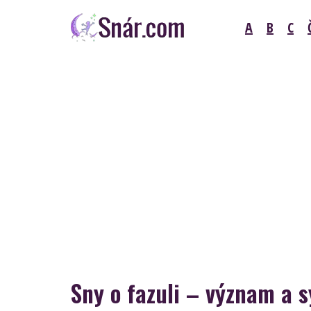
Skip
A
B
C
to
content
Snár
Sny o fazuli – význam a 