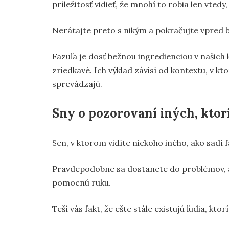
príležitosť vidieť, že mnohí to robia len vted
Nerátajte preto s nikým a pokračujte vpred 
Fazuľa je dosť bežnou ingredienciou v našich
zriedkavé. Ich výklad závisí od kontextu, v k
sprevádzajú.
Sny o pozorovaní iných, ktorí
Sen, v ktorom vidíte niekoho iného, ako sadí
Pravdepodobne sa dostanete do problémov, al
pomocnú ruku.
Teší vás fakt, že ešte stále existujú ľudia, k