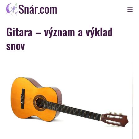
Skip
Mo
to
Snár
content
Gitara – význam a výklad
snov