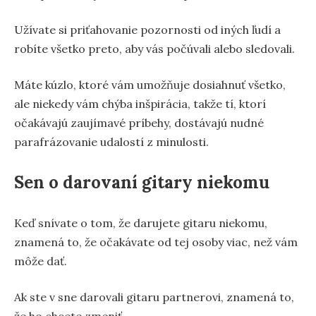
Užívate si priťahovanie pozornosti od iných ľudí a
robíte všetko preto, aby vás počúvali alebo sledovali.
Máte kúzlo, ktoré vám umožňuje dosiahnuť všetko,
ale niekedy vám chýba inšpirácia, takže tí, ktorí
očakávajú zaujímavé príbehy, dostávajú nudné
parafrázovanie udalostí z minulosti.
Sen o darovaní gitary niekomu
Keď snívate o tom, že darujete gitaru niekomu,
znamená to, že očakávate od tej osoby viac, než vám
môže dať.
Ak ste v sne darovali gitaru partnerovi, znamená to,
že ho chcete zmeniť.