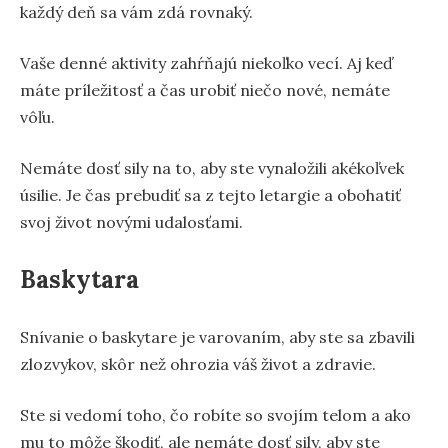
každý deň sa vám zdá rovnaký.
Vaše denné aktivity zahŕňajú niekoľko vecí. Aj keď
máte príležitosť a čas urobiť niečo nové, nemáte
vôľu.
Nemáte dosť sily na to, aby ste vynaložili akékoľvek
úsilie. Je čas prebudiť sa z tejto letargie a obohatiť
svoj život novými udalosťami.
Baskytara
Snívanie o baskytare je varovaním, aby ste sa zbavili
zlozvykov, skôr než ohrozia váš život a zdravie.
Ste si vedomí toho, čo robíte so svojím telom a ako
mu to môže škodiť, ale nemáte dosť sily, aby ste