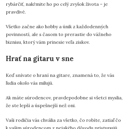
rybárčiť, nakŕmite ho po celý zvyšok života – je
pravdivé.
Všetko začne ako hobby a únik z každodenných
povinností, ale s časom to prerastie do vážneho
biznisu, ktorý vám prinesie veľa ziskov.
Hrať na gitaru v sne
Keď snívate o hraní na gitare, znamená to, že vás
ľudia okolo vás milujú.
Ak máte súrodencov, pravdepodobne si všetci myslia,
že ste lepší a úspešnejší než oni.
Vaši rodičia vás chvália za všetko, čo robíte, zatiaľ čo
k vašim súrodencom z nejakého dôvodu pristupujú