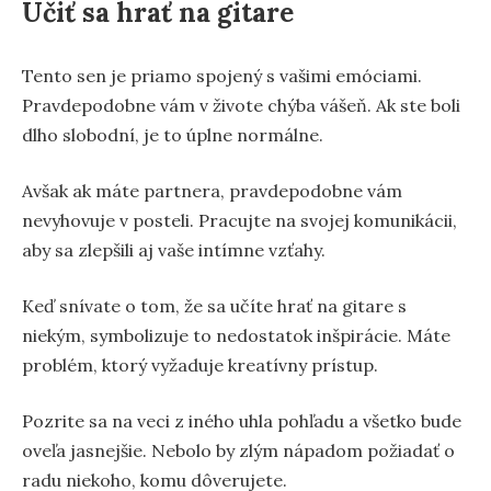
Učiť sa hrať na gitare
Tento sen je priamo spojený s vašimi emóciami.
Pravdepodobne vám v živote chýba vášeň. Ak ste boli
dlho slobodní, je to úplne normálne.
Avšak ak máte partnera, pravdepodobne vám
nevyhovuje v posteli. Pracujte na svojej komunikácii,
aby sa zlepšili aj vaše intímne vzťahy.
Keď snívate o tom, že sa učíte hrať na gitare s
niekým, symbolizuje to nedostatok inšpirácie. Máte
problém, ktorý vyžaduje kreatívny prístup.
Pozrite sa na veci z iného uhla pohľadu a všetko bude
oveľa jasnejšie. Nebolo by zlým nápadom požiadať o
radu niekoho, komu dôverujete.