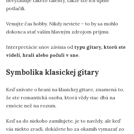
nevyžaduje takéto talenty, takže ste ich úplne
potlačili.
Venujte čas hobby. Nikdy neviete – to by sa mohlo
dokonca stať vaším hlavným zdrojom príjmu.
Interpretácie snov závisia od
typu gitary, ktorú ste
videli, hrali alebo počuli v sne
.
Symbolika klasickej gitary
Keď snívate o hraní na klasickej gitare, znamená to,
že ste romantická osoba, ktorá vždy viac dbá na
emócie než na rozum.
Keď sa do niekoho zamilujete, je to navždy, ale keď
vás niekto zradí, dokážete ho za okamih vymazať zo