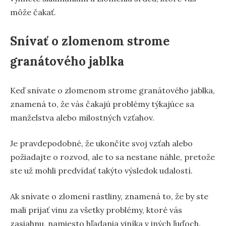
môže čakať.
Snívať o zlomenom strome
granátového jablka
Keď snívate o zlomenom strome granátového jablka,
znamená to, že vás čakajú problémy týkajúce sa
manželstva alebo milostných vzťahov.
Je pravdepodobné, že ukončíte svoj vzťah alebo
požiadajte o rozvod, ale to sa nestane náhle, pretože
ste už mohli predvídať takýto výsledok udalostí.
Ak snívate o zlomení rastliny, znamená to, že by ste
mali prijať vinu za všetky problémy, ktoré vás
zasiahnu, namiesto hľadania viníka v iných ľuďoch.