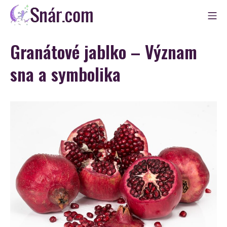
Skip
Mo
to
Snár
content
Granátové jablko – Význam
sna a symbolika