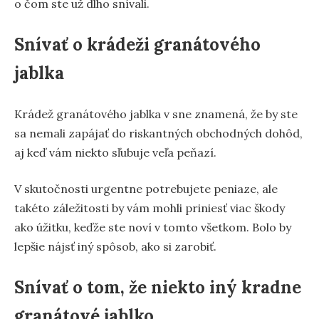
o čom ste už dlho snívali.
Snívať o krádeži granátového
jablka
Krádež granátového jablka v sne znamená, že by ste
sa nemali zapájať do riskantných obchodných dohôd,
aj keď vám niekto sľubuje veľa peňazí.
V skutočnosti urgentne potrebujete peniaze, ale
takéto záležitosti by vám mohli priniesť viac škody
ako úžitku, keďže ste noví v tomto všetkom. Bolo by
lepšie nájsť iný spôsob, ako si zarobiť.
Snívať o tom, že niekto iný kradne
granátové jablko