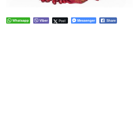
Whatsapp
Viber
Post
Messenger
Share