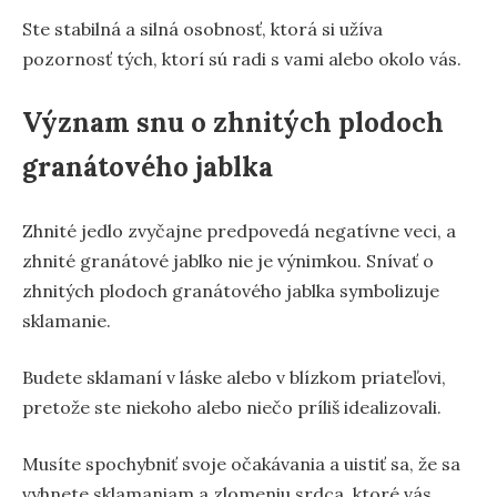
Ste stabilná a silná osobnosť, ktorá si užíva
pozornosť tých, ktorí sú radi s vami alebo okolo vás.
Význam snu o zhnitých plodoch
granátového jablka
Zhnité jedlo zvyčajne predpovedá negatívne veci, a
zhnité granátové jablko nie je výnimkou. Snívať o
zhnitých plodoch granátového jablka symbolizuje
sklamanie.
Budete sklamaní v láske alebo v blízkom priateľovi,
pretože ste niekoho alebo niečo príliš idealizovali.
Musíte spochybniť svoje očakávania a uistiť sa, že sa
vyhnete sklamaniam a zlomeniu srdca, ktoré vás