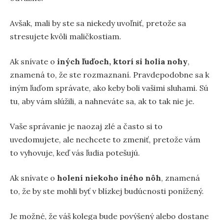
Avšak, mali by ste sa niekedy uvoľniť, pretože sa
stresujete kvôli maličkostiam.
Ak snívate o
iných ľuďoch, ktorí si holia nohy
,
znamená to, že ste rozmaznaní. Pravdepodobne sa k
iným ľuďom správate, ako keby boli vašimi sluhami. Sú
tu, aby vám slúžili, a nahneváte sa, ak to tak nie je.
Vaše správanie je naozaj zlé a často si to
uvedomujete, ale nechcete to zmeniť, pretože vám
to vyhovuje, keď vás ľudia potešujú.
Ak snívate o
holení niekoho iného nôh
, znamená
to, že by ste mohli byť v blízkej budúcnosti ponížený.
Je možné, že váš kolega bude povýšený alebo dostane