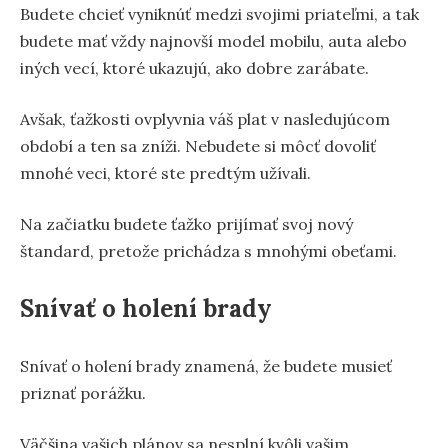
Budete chcieť vyniknúť medzi svojimi priateľmi, a tak
budete mať vždy najnovší model mobilu, auta alebo
iných vecí, ktoré ukazujú, ako dobre zarábate.
Avšak, ťažkosti ovplyvnia váš plat v nasledujúcom
období a ten sa zníži. Nebudete si môcť dovoliť
mnohé veci, ktoré ste predtým užívali.
Na začiatku budete ťažko prijímať svoj nový
štandard, pretože prichádza s mnohými obeťami.
Snívať o holení brady
Snívať o holení brady znamená, že budete musieť
priznať porážku.
Väčšina vašich plánov sa nesplní kvôli vašim