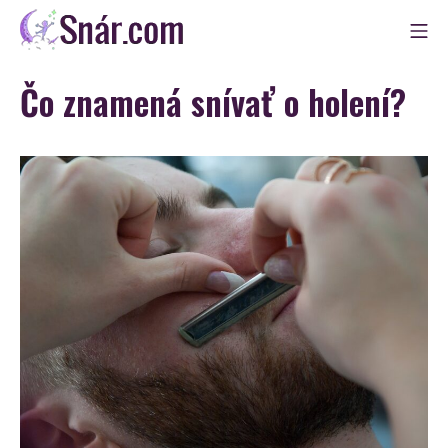
Skip
Mo
to
Snár
content
Čo znamená snívať o holení?