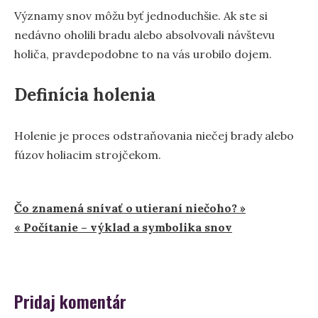
Významy snov môžu byť jednoduchšie. Ak ste si
nedávno oholili bradu alebo absolvovali návštevu
holiča, pravdepodobne to na vás urobilo dojem.
Definícia holenia
Holenie je proces odstraňovania niečej brady alebo
fúzov holiacim strojčekom.
Navigácia
Čo znamená snívať o utieraní niečoho? »
« Počítanie – výklad a symbolika snov
v
článku
Pridaj komentár