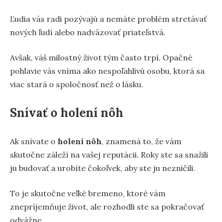
Ľudia vás radi pozývajú a nemáte problém stretávať
nových ľudí alebo nadväzovať priateľstvá.
Avšak, váš milostný život tým často trpí. Opačné
pohlavie vás vníma ako nespoľahlivú osobu, ktorá sa
viac stará o spoločnosť než o lásku.
Snívať o holení nôh
Ak snívate o
holení nôh
, znamená to, že vám
skutočne záleží na vašej reputácii. Roky ste sa snažili
ju budovať a urobíte čokoľvek, aby ste ju nezničili.
To je skutočne veľké bremeno, ktoré vám
znepríjemňuje život, ale rozhodli ste sa pokračovať
odvážne.