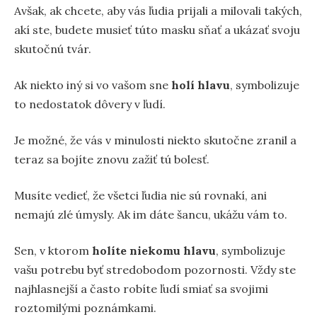
Avšak, ak chcete, aby vás ľudia prijali a milovali takých,
akí ste, budete musieť túto masku sňať a ukázať svoju
skutočnú tvár.
Ak niekto iný si vo vašom sne
holí hlavu
, symbolizuje
to nedostatok dôvery v ľudí.
Je možné, že vás v minulosti niekto skutočne zranil a
teraz sa bojíte znovu zažiť tú bolesť.
Musíte vedieť, že všetci ľudia nie sú rovnakí, ani
nemajú zlé úmysly. Ak im dáte šancu, ukážu vám to.
Sen, v ktorom
holíte niekomu hlavu
, symbolizuje
vašu potrebu byť stredobodom pozornosti. Vždy ste
najhlasnejší a často robíte ľudí smiať sa svojimi
roztomilými poznámkami.