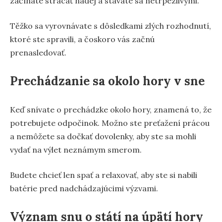
začínate strácať nádej a stávate sa netrpezlivými.
Těžko sa vyrovnávate s dôsledkami zlých rozhodnutí,
ktoré ste spravili, a čoskoro vás začnú
prenasledovať.
Prechádzanie sa okolo hory v sne
Keď snívate o prechádzke okolo hory, znamená to, že
potrebujete odpočinok. Možno ste preťažení prácou
a nemôžete sa dočkať dovolenky, aby ste sa mohli
vydať na výlet neznámym smerom.
Budete chcieť len spať a relaxovať, aby ste si nabili
batérie pred nadchádzajúcimi výzvami.
Význam snu o státí na úpätí hory