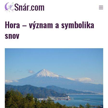
Skip
Mo
to
Snár
content
Hora – význam a symbolika
snov