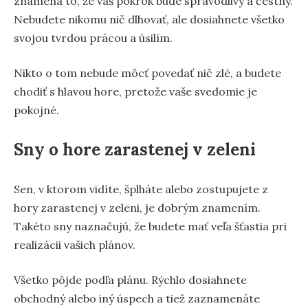
znamená to, že váš pokrok bude spravodlivý a čestný.
Nebudete nikomu nič dlhovať, ale dosiahnete všetko
svojou tvrdou prácou a úsilím.
Nikto o tom nebude môcť povedať nič zlé, a budete
chodiť s hlavou hore, pretože vaše svedomie je
pokojné.
Sny o hore zarastenej v zeleni
Sen, v ktorom vidíte, šplháte alebo zostupujete z
hory zarastenej v zeleni, je dobrým znamením.
Takéto sny naznačujú, že budete mať veľa šťastia pri
realizácii vašich plánov.
Všetko pôjde podľa plánu. Rýchlo dosiahnete
obchodný alebo iný úspech a tiež zaznamenáte