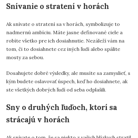
Snívanie o stratení v horách
Ak snívate o stratení sa v horách, symbolizuje to
nadmernú ambíciu. Máte jasne definované ciele a
robíte všetko pre ich dosiahnutie. Nezáleží vám na
tom, či to dosiahnete cez iných ľudí alebo spálite
mosty za sebou.
Dosahujete dobré výsledky, ale musíte sa zamyslieť, s
kým budete oslavovať úspech, keď ho dosiahnete, ak
ste všetkých dobrých ľudí od seba odplašili.
Sny o druhých ľuďoch, ktorí sa
strácajú v horách
Ak snívate o tom, že sa niekto z vašich blízkych stratil