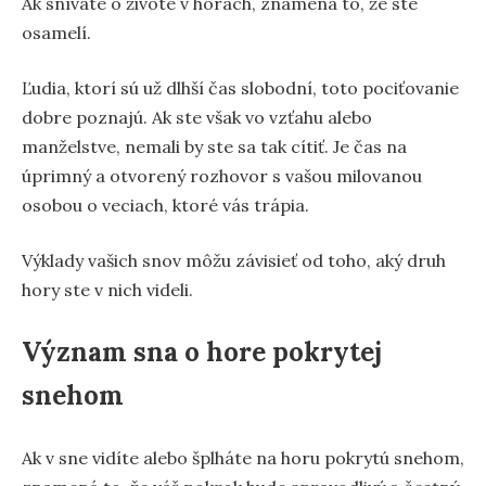
Ak snívate o živote v horách, znamená to, že ste
osamelí.
Ľudia, ktorí sú už dlhší čas slobodní, toto pociťovanie
dobre poznajú. Ak ste však vo vzťahu alebo
manželstve, nemali by ste sa tak cítiť. Je čas na
úprimný a otvorený rozhovor s vašou milovanou
osobou o veciach, ktoré vás trápia.
Výklady vašich snov môžu závisieť od toho, aký druh
hory ste v nich videli.
Význam sna o hore pokrytej
snehom
Ak v sne vidíte alebo šplháte na horu pokrytú snehom,