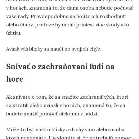
v horách, znamená to, že daná osoba nebude počúvať
vaše rady. Pravdepodobne sa bojíte ich rozhodnutí
alebo činov, pretože by mohli priniesť viac škody ako
úžitku.
Avšak váš blízky sa naučí zo svojich chýb.
Snívať o zachraňovaní ľudí na
hore
Ak snívate o tom, že sa snažíte zachrániť tých, ktorí
sa stratili alebo uviazli v horách, znamená to, že sa
budete snažiť pomôcť niekomu v núdzi.
Môže to byť niekto blízky a drahý vám alebo osoba,
ktorú nepoznáte. Uvedomíte si, že potrebujú pomoc,