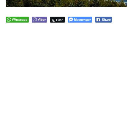
Whatsapp
Viber
Post
Messenger
Share