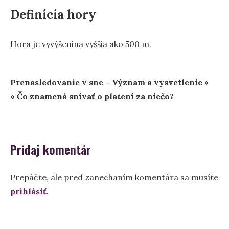
Definícia hory
Hora je vyvýšenina vyššia ako 500 m.
Navigácia
Prenasledovanie v sne – Význam a vysvetlenie »
« Čo znamená snívať o platení za niečo?
v
článku
Pridaj komentár
Prepáčte, ale pred zanechaním komentára sa musíte
prihlásiť
.