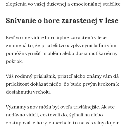
zlepšenia vo vašej duševnej a emocionálnej stabilite.
Snívanie o hore zarastenej v lese
Keď vo sne vidíte horu úplne zarastenú v lese,
znamená to, že priateľstvo s vplyvnými ľuďmi vám
pomôže vyriešiť problém alebo dosiahnuť kariérny
pokrok.
Váš rodinný príslušník, priateľ alebo známy vám dá
príležitosť dokázať niečo, čo bude prvým krokom k
dosiahnutiu vrcholu.
Významy snov môžu byť oveľa triviálnejšie. Ak ste
nedávno videli, cestovali do, šplhali na alebo
zostupovali z hory, zanechalo to na vás silný dojem.