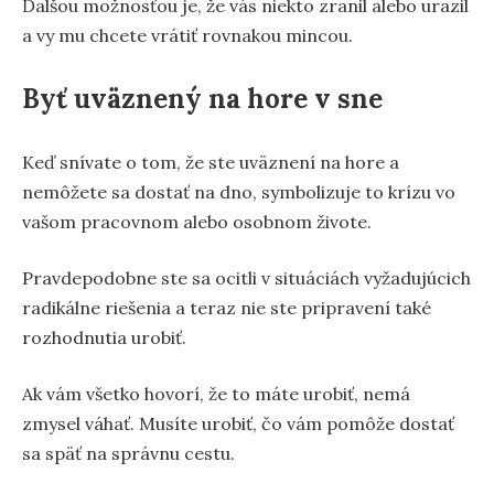
Ďalšou možnosťou je, že vás niekto zranil alebo urazil
a vy mu chcete vrátiť rovnakou mincou.
Byť uväznený na hore v sne
Keď snívate o tom, že ste uväznení na hore a
nemôžete sa dostať na dno, symbolizuje to krízu vo
vašom pracovnom alebo osobnom živote.
Pravdepodobne ste sa ocitli v situáciách vyžadujúcich
radikálne riešenia a teraz nie ste pripravení také
rozhodnutia urobiť.
Ak vám všetko hovorí, že to máte urobiť, nemá
zmysel váhať. Musíte urobiť, čo vám pomôže dostať
sa späť na správnu cestu.