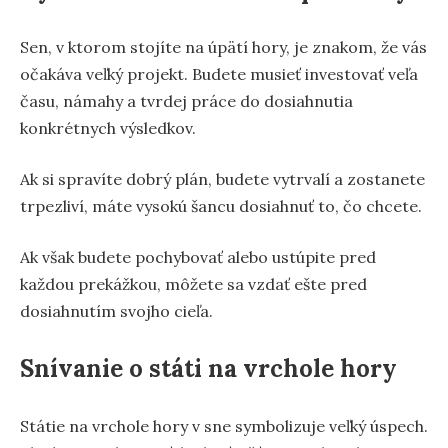
Sen, v ktorom stojíte na úpätí hory, je znakom, že vás
očakáva veľký projekt. Budete musieť investovať veľa
času, námahy a tvrdej práce do dosiahnutia
konkrétnych výsledkov.
Ak si spravíte dobrý plán, budete vytrvalí a zostanete
trpezliví, máte vysokú šancu dosiahnuť to, čo chcete.
Ak však budete pochybovať alebo ustúpite pred
každou prekážkou, môžete sa vzdať ešte pred
dosiahnutím svojho cieľa.
Snívanie o státi na vrchole hory
Státie na vrchole hory v sne symbolizuje veľký úspech.