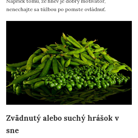
Napriek tomu, že hnev je dobrý motivátor,
nenechajte sa túžbou po pomste ovládnuť.
Zvädnutý alebo suchý hrášok v
sne