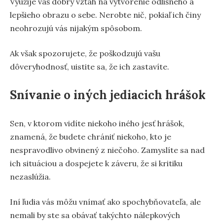
Využije váš dobrý vzťah na vytvorenie odlišného a
lepšieho obrazu o sebe. Nerobte nič, pokiaľ ich činy
neohrozujú vás nijakým spôsobom.
Ak však spozorujete, že poškodzujú vašu
dôveryhodnosť, uistite sa, že ich zastavíte.
Snívanie o iných jediacich hrášok
Sen, v ktorom vidíte niekoho iného jesť hrášok,
znamená, že budete chrániť niekoho, kto je
nespravodlivo obvinený z niečoho. Zamyslíte sa nad
ich situáciou a dospejete k záveru, že si kritiku
nezaslúžia.
Iní ľudia vás môžu vnímať ako spochybňovateľa, ale
nemali by ste sa obávať takýchto nálepkových