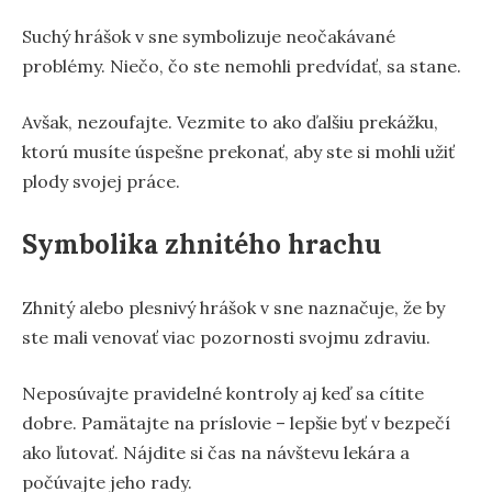
Suchý hrášok v sne symbolizuje neočakávané
problémy. Niečo, čo ste nemohli predvídať, sa stane.
Avšak, nezoufajte. Vezmite to ako ďalšiu prekážku,
ktorú musíte úspešne prekonať, aby ste si mohli užiť
plody svojej práce.
Symbolika zhnitého hrachu
Zhnitý alebo plesnivý hrášok v sne naznačuje, že by
ste mali venovať viac pozornosti svojmu zdraviu.
Neposúvajte pravidelné kontroly aj keď sa cítite
dobre. Pamätajte na príslovie – lepšie byť v bezpečí
ako ľutovať. Nájdite si čas na návštevu lekára a
počúvajte jeho rady.