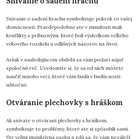
Snívanie o sadení hrachu
Snívanie o sadení hrachu symbolizuje pokrok vo vašej
domácnosti. Pravdepodobne ste v minulosti mali
konflikty s príbuznými, ktoré boli výsledkom veľkého
vekového rozdielu a odlišných názorov na život.
Avšak v nasledujúcom období sa vám podarí nájsť
spoločnú reč. Uvedomíte si, že sa od nich môžete
naučiť mnoho vecí, ktoré vám budú v budúcnosti
užitočné.
Otváranie plechovky s hráškom
Ak snívate o otváraní plechovky s hráškom,
symbolizuje to problémy, ktoré ste si spôsobili sami.
Ste veľmi impulzívna osoba a zdá sa, že vám nezáleží