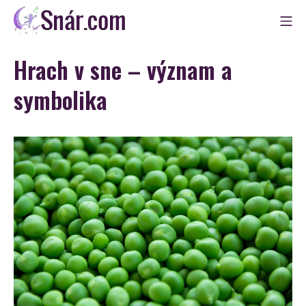
Skip
Mo
to
Snár
content
Hrach v sne – význam a
symbolika