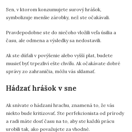
Sen, v ktorom konzumujete surový hrášok,
symbolizuje menšie zárobky, než ste očakávali.
Pravdepodobne ste do niečoho vložili veľa úsilia a
času, ale odmena a výsledky sa nedostavili.
Ak ste dúfali v povýšenie alebo vyšší plat, budete
musieť byť trpezliví ešte chvíľu. Ak očakávate dobré
správy zo zahraničia, môžu vás sklamať.
Hádzať hrášok v sne
Ak snívate o hádzaní hrachu, znamená to, že vás
niekto bude kritizovať. Ste perfekcionista od prírody
a radi máte dosť času na to, aby ste každú prácu
urobili tak, ako považujete za vhodné.