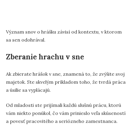
Význam snov o hrášku závisí od kontextu, v ktorom
sa sen odohrával.
Zberanie hrachu v sne
Ak zbierate hrášok v sne, znamená to, že zvýšite svoj
majetok. Ste skvelým príkladom toho, že tvrdá práca
a úsilie sa vyplácajú.
Od mladosti ste prijímali každú slušnú prácu, ktorú
vám niekto ponúkol, čo vám prinieslo veľa skúseností
a povesť pracovitého a seriózneho zamestnanca.