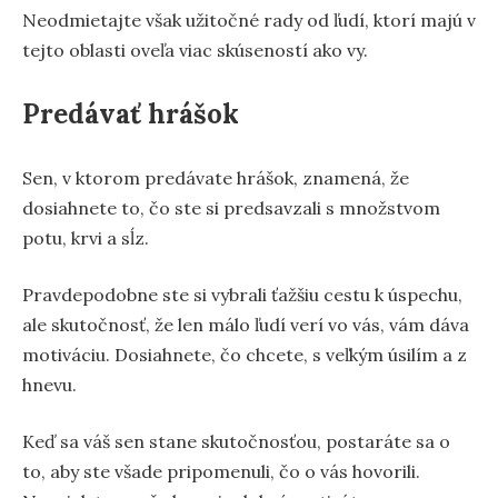
Neodmietajte však užitočné rady od ľudí, ktorí majú v
tejto oblasti oveľa viac skúseností ako vy.
Predávať hrášok
Sen, v ktorom predávate hrášok, znamená, že
dosiahnete to, čo ste si predsavzali s množstvom
potu, krvi a sĺz.
Pravdepodobne ste si vybrali ťažšiu cestu k úspechu,
ale skutočnosť, že len málo ľudí verí vo vás, vám dáva
motiváciu. Dosiahnete, čo chcete, s veľkým úsilím a z
hnevu.
Keď sa váš sen stane skutočnosťou, postaráte sa o
to, aby ste všade pripomenuli, čo o vás hovorili.