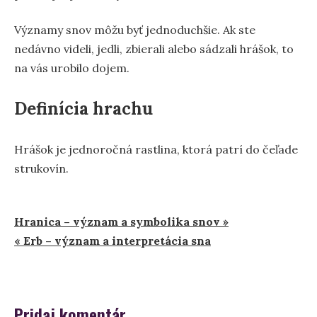
Významy snov môžu byť jednoduchšie. Ak ste
nedávno videli, jedli, zbierali alebo sádzali hrášok, to
na vás urobilo dojem.
Definícia hrachu
Hrášok je jednoročná rastlina, ktorá patrí do čeľade
strukovín.
Navigácia
Hranica – význam a symbolika snov »
« Erb – význam a interpretácia sna
v
článku
Pridaj komentár