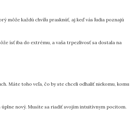
torý môže každú chvíľu prasknúť, aj keď vás ľudia poznajú
ôže ísť iba do extrému, a vaša trpezlivosť sa dostala na
h. Máte toho veľa, čo by ste chceli odhaliť niekomu, komu
s úplne nový. Musíte sa riadiť svojím intuitívnym pocitom.