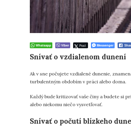
Whatsapp
Viber
Post
Messenger
Sha
Snívať o vzdialenom dunení
Ak v sne počujete vzdialené dunenie, znamen
turbulentným obdobím v práci alebo doma.
Každý bude kritizovať vaše činy a budete si p
alebo niekomu niečo vysvetľovať.
Snívať o počutí blízkeho dun