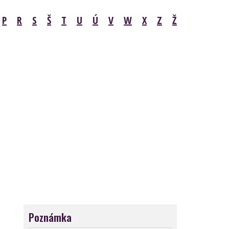
P
R
S
Š
T
U
Ú
V
W
X
Z
Ž
Poznámka