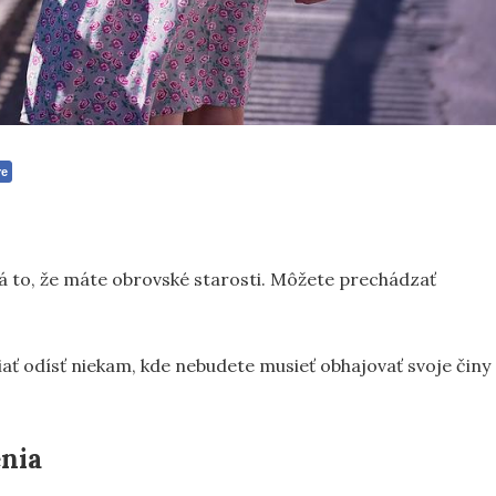
re
á to, že máte obrovské starosti. Môžete prechádzať
riať odísť niekam, kde nebudete musieť obhajovať svoje činy
enia