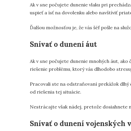
Ak v sne počujete dunenie vlaku pri prechád
uspieť a ísť na dovolenku alebo navštíviť pria
Ďalšou možnosťou je, že vás šéf pošle na služ
Snívať o dunení áut
Ak v sne počujete dunenie mnohých áut, ako
riešenie problému, ktorý vás dlhodobo stresu
Pracovali ste na odstraňovaní prekážok dlhý ča
od riešenia tej situácie.
Nestrácajte však nádej, pretože dosiahnete n
Snívať o dunení vojenských v