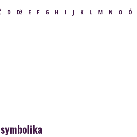
Č
D
Dž
E
F
G
H
I
J
K
L
M
N
O
Ó
 symbolika