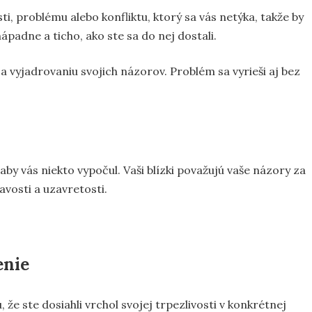
i, problému alebo konfliktu, ktorý sa vás netýka, takže by
nápadne a ticho, ako ste sa do nej dostali.
a vyjadrovaniu svojich názorov. Problém sa vyrieši aj bez
aby vás niekto vypočul. Vaši blízki považujú vaše názory za
vosti a uzavretosti.
enie
že ste dosiahli vrchol svojej trpezlivosti v konkrétnej