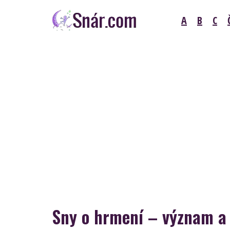
Skip
A
B
C
to
content
Snár
Sny o hrmení – význam a