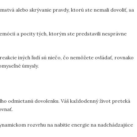
amstvá alebo skrývanie pravdy, ktorú ste nemali dovoliť, sa
emócií a pocity tých, ktorým ste predstavili nesprávne
e reakcie iných ľudí sú niečo, čo nemôžete ovládať, rovnako
lomyseľné úmysly.
dlho odmietanú dovolenku. Váš každodenný život preteká
ovnať.
ynamickom rozvrhu na nabitie energie na nadchádzajúce