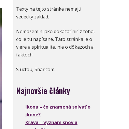
Texty na tejto stránke nemajú
vedecký základ.
Nemôžem nijako dokázať nič z toho,
čo je tu napísané. Táto stránka je o
viere a spiritualite, nie o dôkazoch a
faktoch.
S úctou, Snár.com.
Najnovšie články
Ikona – čo znamená snívať o
ikone?
Kráva – význam snov a