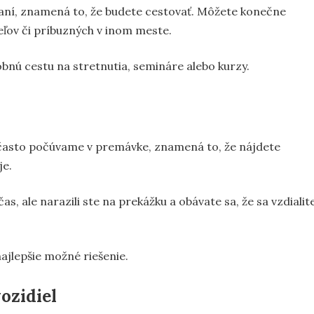
zaní, znamená to, že budete cestovať. Môžete konečne
teľov či príbuzných v inom meste.
obnú cestu na stretnutia, semináre alebo kurzy.
 často počúvame v premávke, znamená to, že nájdete
je.
s, ale narazili ste na prekážku a obávate sa, že sa vzdialit
ajlepšie možné riešenie.
ozidiel