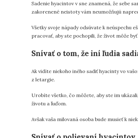
Sadenie hyacintov v sne znamená, že sebe sa
zakorenené neistoty vám neumožňujú napred
Všetky svoje nápady odsúvate k neúspechu ešt
pracovať, aby ste pochopili, že život môže byť 
Snívať o tom, že iní ľudia sad
Ak vidíte niekoho iného sadiť hyacinty vo va
z letargie.
Urobíte všetko, čo môžete, aby ste im ukázali
životu a ľuďom.
Avšak vaša milovaná osoba bude musieť k ni
Snívať o polievaní hyacintov