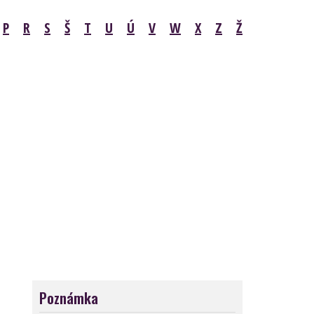
P
R
S
Š
T
U
Ú
V
W
X
Z
Ž
Poznámka