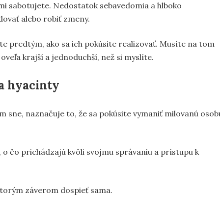
mi sabotujete. Nedostatok sebavedomia a hlboko
ovať alebo robiť zmeny.
e predtým, ako sa ich pokúsite realizovať. Musíte na tom
oveľa krajší a jednoduchší, než si myslíte.
ia hyacinty
šom sne, naznačuje to, že sa pokúsite vymaniť milovanú osob
, o čo prichádzajú kvôli svojmu správaniu a prístupu k
ektorým záverom dospieť sama.