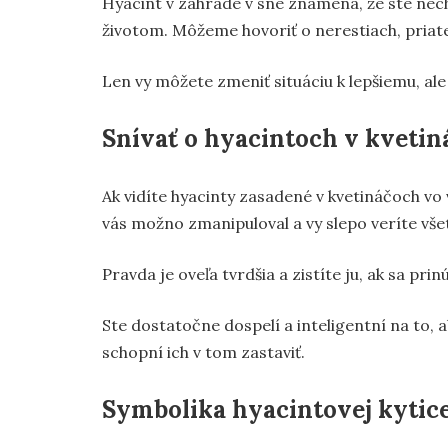
Hyacint v záhrade v sne znamená, že ste necha
životom. Môžeme hovoriť o nerestiach, priate
Len vy môžete zmeniť situáciu k lepšiemu, ale 
Snívať o hyacintoch v kveti
Ak vidíte hyacinty zasadené v kvetináčoch vo 
vás možno zmanipuloval a vy slepo veríte vše
Pravda je oveľa tvrdšia a zistíte ju, ak sa prinú
Ste dostatočne dospelí a inteligentní na to, a
schopní ich v tom zastaviť.
Symbolika hyacintovej kytic