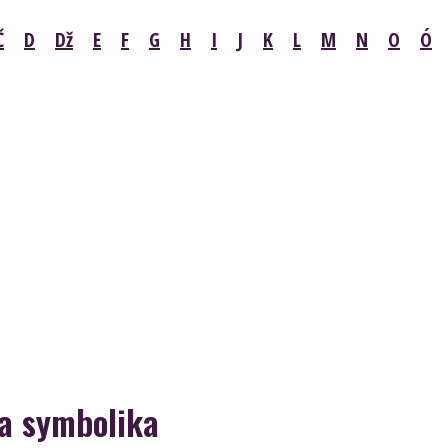
Č
D
Dž
E
F
G
H
I
J
K
L
M
N
O
Ó
 a symbolika