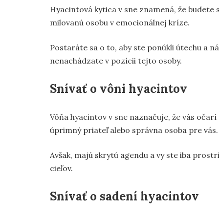
Hyacintová kytica v sne znamená, že budete 
milovanú osobu v emocionálnej kríze.
Postaráte sa o to, aby ste ponúkli útechu a ná
nenachádzate v pozícii tejto osoby.
Snívať o vôni hyacintov
Vôňa hyacintov v sne naznačuje, že vás očarí 
úprimný priateľ alebo správna osoba pre vás.
Avšak, majú skrytú agendu a vy ste iba prostr
cieľov.
Snívať o sadení hyacintov