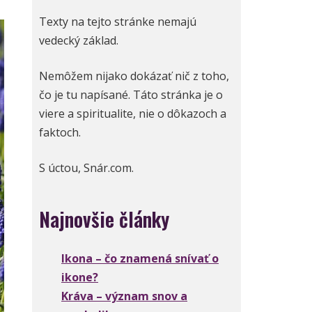
Texty na tejto stránke nemajú
vedecký základ.
Nemôžem nijako dokázať nič z toho,
čo je tu napísané. Táto stránka je o
viere a spiritualite, nie o dôkazoch a
faktoch.
S úctou, Snár.com.
Najnovšie články
Ikona – čo znamená snívať o
ikone?
Kráva – význam snov a