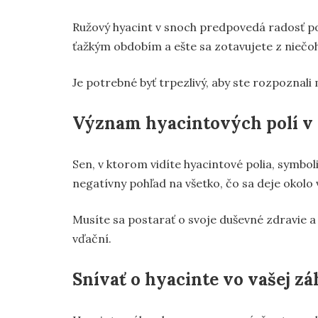
Ružový hyacint v snoch predpovedá radosť p
ťažkým obdobím a ešte sa zotavujete z niečo
Je potrebné byť trpezlivý, aby ste rozpoznali
Význam hyacintových polí v
Sen, v ktorom vidíte hyacintové polia, symboli
negatívny pohľad na všetko, čo sa deje okolo 
Musíte sa postarať o svoje duševné zdravie a po
vďační.
Snívať o hyacinte vo vašej z