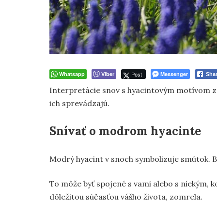
Whatsapp
Viber
Post
Messenger
Sha
Interpretácie snov s hyacintovým motívom záv
ich sprevádzajú.
Snívať o modrom hyacinte
Modrý hyacint v snoch symbolizuje smútok. Bo
To môže byť spojené s vami alebo s niekým, k
dôležitou súčasťou vášho života, zomrela.