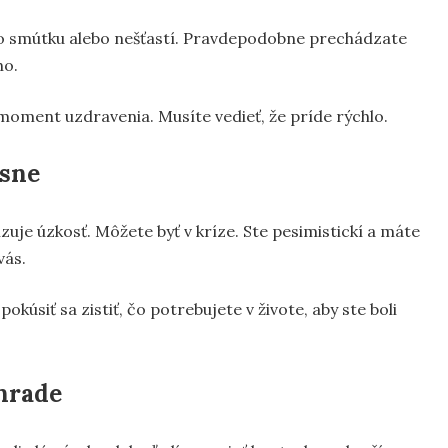
o smútku alebo nešťastí. Pravdepodobne prechádzate
ho.
 moment uzdravenia. Musíte vedieť, že príde rýchlo.
 sne
zuje úzkosť. Môžete byť v kríze. Ste pesimistickí a máte
vás.
kúsiť sa zistiť, čo potrebujete v živote, aby ste boli
áhrade