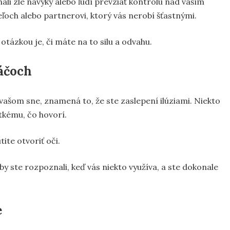
li zlé návyky alebo ľudí prevziať kontrolu nad vaším
ľoch alebo partnerovi, ktorý vás nerobí šťastnými.
otázkou je, či máte na to silu a odvahu.
náčoch
vašom sne, znamená to, že ste zaslepení ilúziami. Niekto
tkému, čo hovorí.
tite otvoriť oči.
by ste rozpoznali, keď vás niekto využíva, a ste dokonale
e