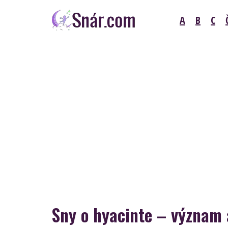
Skip
A
B
C
to
content
Snár
Sny o hyacinte – význam