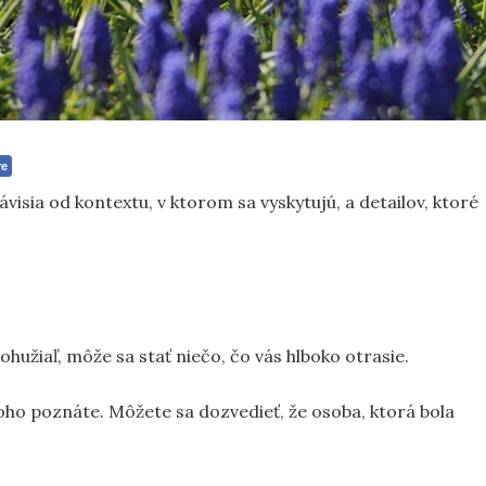
re
isia od kontextu, v ktorom sa vyskytujú, a detailov, ktoré
hužiaľ, môže sa stať niečo, čo vás hlboko otrasie.
oho poznáte. Môžete sa dozvedieť, že osoba, ktorá bola