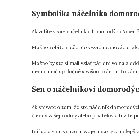
Symbolika náčelníka domor
Ak vidíte v sne náčelníka domorodých Američ
Možno robíte niečo, čo vyžaduje inovácie, a
Možno by ste si mali vziať pár dní voľna a odd
nemajú nič spoločné s vašou prácou. To vám 
Sen o náčelníkovi domorodý
Ak snívate o tom, že ste náčelník domorodých
členov vašej rodiny alebo priateľov a túžite 
Iní ľudia vám vnucujú svoje názory z najlepší