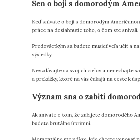
Sen o boji s domorodým Ame
Keď snívate o boji s domorodým Američanom, 
práce na dosiahnutie toho, o čom ste snívali.
Predovšetkým sa budete musieť veľa učiť a na
výsledky.
Nevzdávajte sa svojich cieľov a nenechajte s
a prekážky, ktoré na vás čakajú na ceste k ús
Význam sna o zabití domoro
Ak snívate o tom, že zabijete domorodého A
budete brutálne úprimní.
Momentálne ste v fáze, kde chcete venovať po