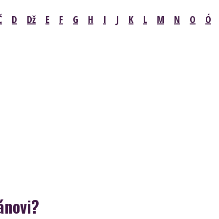
Č
D
Dž
E
F
G
H
I
J
K
L
M
N
O
Ó
ánovi?