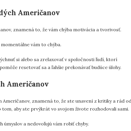
odých Američanov
anov, znamená to, že vám chýba motivácia a tvorivosť.
le momentálne vám to chýba.
ýchnuť si alebo sa zrelaxovať v spoločnosti ľudí, ktorí
pomôže resetovať sa a ľahšie prekonávať budúce úlohy.
ch Američanov
 Američanov, znamená to, že ste unavení z kritiky a rád o
po tom, aby ste prvýkrát vo svojom živote rozhodovali sami.
ch úmyslov a nedovoľujú vám robiť chyby.