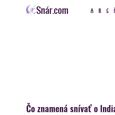
Skip
A
B
C
to
content
Snár
Čo znamená snívať o Indi