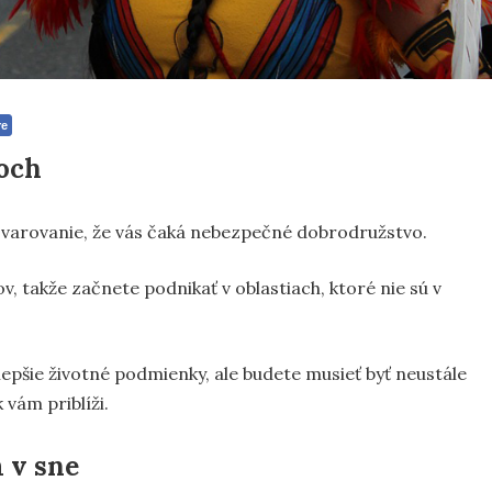
re
och
 varovanie, že vás čaká nebezpečné dobrodružstvo.
v, takže začnete podnikať v oblastiach, ktoré nie sú v
pšie životné podmienky, ale budete musieť byť neustále
 vám priblíži.
 v sne