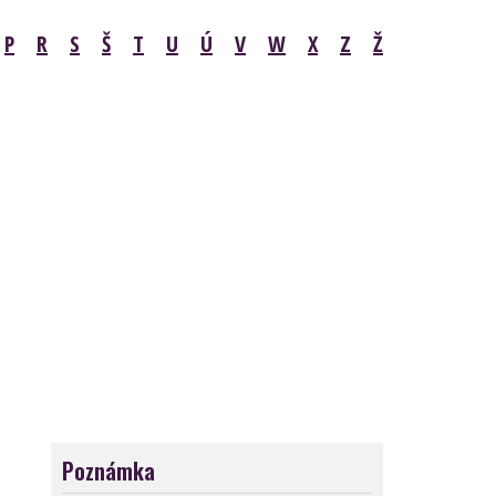
P
R
S
Š
T
U
Ú
V
W
X
Z
Ž
Poznámka