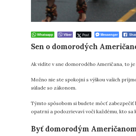
Whatsapp
Viber
Post
Messenger
Sha
Sen o domorodých Američan
Ak vidíte v sne domorodého Američana, to je
Možno nie ste spokojní s výškou vašich príjmo
súlade so zákonom.
Týmto spôsobom si budete môcť zabezpečiť le
opatrní a podozrievaví voči každému, kto sa k
Byť domorodým Američanom