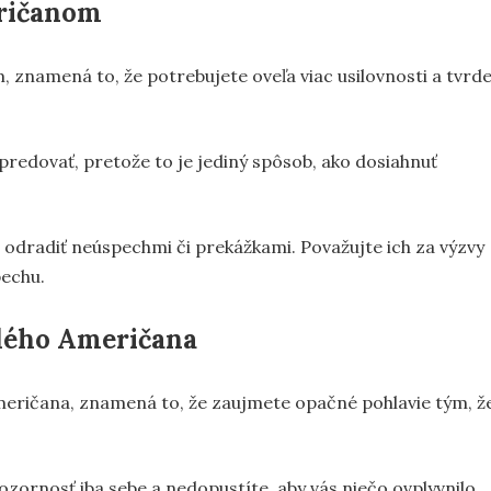
ričanom
znamená to, že potrebujete oveľa viac usilovnosti a tvrde
predovať, pretože to je jediný spôsob, ako dosiahnuť
a odradiť neúspechmi či prekážkami. Považujte ich za výzvy
pechu.
dého Američana
meričana, znamená to, že zaujmete opačné pohlavie tým, ž
zornosť iba sebe a nedopustíte, aby vás niečo ovplyvnilo,