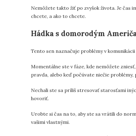
Nemôžete takto žiť po zvyšok života. Je čas 
chcete, a ako to chcete.
Hádka s domorodým Američ
Tento sen naznačuje problémy v komunikácii 
Momentálne ste v fáze, kde nemôžete zniesť, k
pravda, alebo keď počúvate niečie problémy, 
Nechali ste sa príliš stresovať starosťami in
hovoriť.
Urobte si čas na to, aby ste sa vrátili do no
vašimi vlastnými.