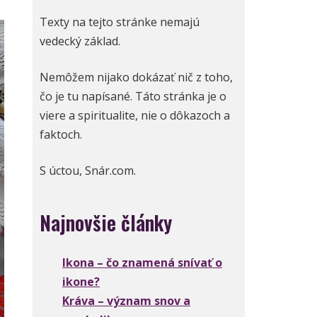
Texty na tejto stránke nemajú
vedecký základ.
Nemôžem nijako dokázať nič z toho,
čo je tu napísané. Táto stránka je o
viere a spiritualite, nie o dôkazoch a
faktoch.
S úctou, Snár.com.
Najnovšie články
Ikona – čo znamená snívať o
ikone?
Kráva – význam snov a