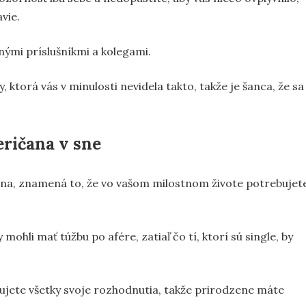
vie.
nnými príslušníkmi a kolegami.
ktorá vás v minulosti nevidela takto, takže je šanca, že sa
ričana v sne
a, znamená to, že vo vašom milostnom živote potrebujet
y mohli mať túžbu po afére, zatiaľ čo tí, ktorí sú single, by
ňujete všetky svoje rozhodnutia, takže prirodzene máte