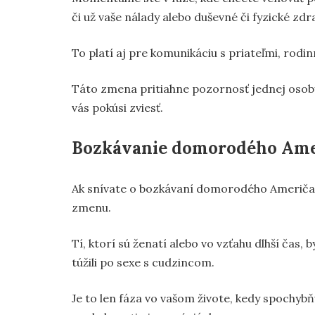
či už vaše nálady alebo duševné či fyzické zdra
To platí aj pre komunikáciu s priateľmi, rodi
Táto zmena pritiahne pozornosť jednej osoby, 
vás pokúsi zviesť.
Bozkávanie domorodého Ame
Ak snívate o bozkávaní domorodého Američan
zmenu.
Tí, ktorí sú ženatí alebo vo vzťahu dlhší čas, b
túžili po sexe s cudzincom.
Je to len fáza vo vašom živote, kedy spochyb