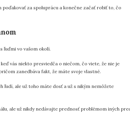
im poďakovať za spoluprácu a konečne začať robiť to, čo
anom
s ľuďmi vo vašom okolí.
eď vás niekto presviedča o niečom, čo viete, že nie je
pričom zanedbáva fakt, že máte svoje vlastné.
ých ľudí, ale už toho máte dosť a už s nikým nemôžete
rmálu, ale už nikdy nedávajte prednosť problémom iných pre