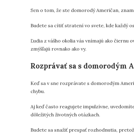
Sen o tom, že ste domorodý Američan, zname
Budete sa cítiť stratení vo svete, kde každý 
Ľudia z vášho okolia vás vnímajú ako čiernu o
zmýšľajú rovnako ako vy.
Rozprávať sa s domorodým 
Keď sa v sne rozprávate s domorodým Američ
chybu.
Aj keď často reagujete impulzívne, uvedomíte 
dôležitých životných otázkach.
Budete sa snažiť prespať rozhodnutia, pretož