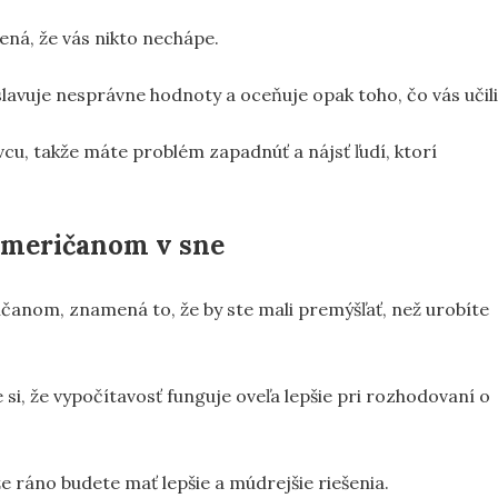
ná, že vás nikto nechápe.
oslavuje nesprávne hodnoty a oceňuje opak toho, čo vás učili
vcu, takže máte problém zapadnúť a nájsť ľudí, ktorí
Američanom v sne
anom, znamená to, že by ste mali premýšľať, než urobíte
si, že vypočítavosť funguje oveľa lepšie pri rozhodovaní o
e ráno budete mať lepšie a múdrejšie riešenia.