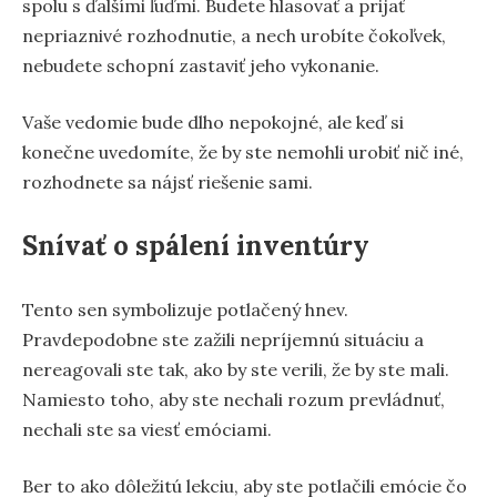
spolu s ďalšími ľuďmi. Budete hlasovať a prijať
nepriaznivé rozhodnutie, a nech urobíte čokoľvek,
nebudete schopní zastaviť jeho vykonanie.
Vaše vedomie bude dlho nepokojné, ale keď si
konečne uvedomíte, že by ste nemohli urobiť nič iné,
rozhodnete sa nájsť riešenie sami.
Snívať o spálení inventúry
Tento sen symbolizuje potlačený hnev.
Pravdepodobne ste zažili nepríjemnú situáciu a
nereagovali ste tak, ako by ste verili, že by ste mali.
Namiesto toho, aby ste nechali rozum prevládnuť,
nechali ste sa viesť emóciami.
Ber to ako dôležitú lekciu, aby ste potlačili emócie čo