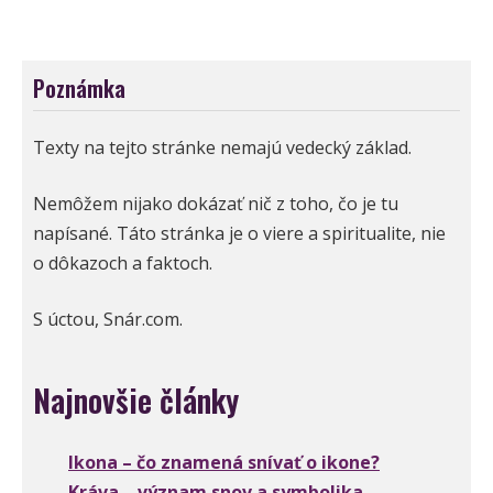
Poznámka
Texty na tejto stránke nemajú vedecký základ.
Nemôžem nijako dokázať nič z toho, čo je tu
napísané. Táto stránka je o viere a spiritualite, nie
o dôkazoch a faktoch.
S úctou, Snár.com.
Najnovšie články
Ikona – čo znamená snívať o ikone?
Kráva – význam snov a symbolika