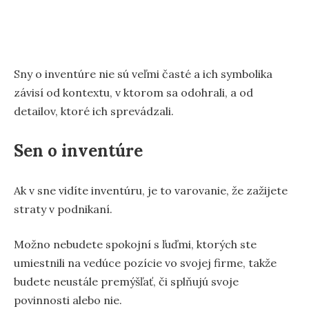
Sny o inventúre nie sú veľmi časté a ich symbolika
závisí od kontextu, v ktorom sa odohrali, a od
detailov, ktoré ich sprevádzali.
Sen o inventúre
Ak v sne vidíte inventúru, je to varovanie, že zažijete
straty v podnikaní.
Možno nebudete spokojní s ľuďmi, ktorých ste
umiestnili na vedúce pozície vo svojej firme, takže
budete neustále premýšľať, či splňujú svoje
povinnosti alebo nie.