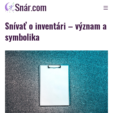
Skip
Mo
to
Snár
content
Snívať o inventári – význam a
symbolika