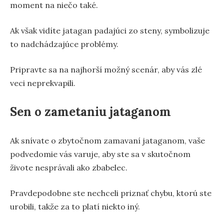
moment na niečo také.
Ak však vidíte jatagan padajúci zo steny, symbolizuje
to nadchádzajúce problémy.
Pripravte sa na najhorší možný scenár, aby vás zlé
veci neprekvapili.
Sen o zametaniu jataganom
Ak snívate o zbytočnom zamavaní jataganom, vaše
podvedomie vás varuje, aby ste sa v skutočnom
živote nesprávali ako zbabelec.
Pravdepodobne ste nechceli priznať chybu, ktorú ste
urobili, takže za to platí niekto iný.