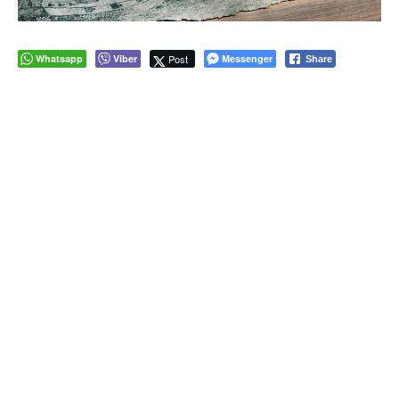
Whatsapp
Viber
Post
Messenger
Share