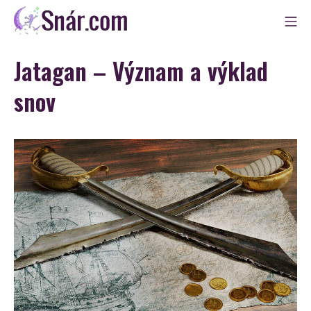
Skip
Mo
to
Snár
content
Jatagan – Význam a výklad
snov