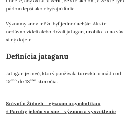
Chcete, aby ostatní verili, že ste ako oni, a že ste tým
pádom lepší ako obyčajní ľudia.
Významy snov môžu byť jednoduchšie. Ak ste
nedávno videli alebo držali jatagan, urobilo to na vás
silný dojem.
Definícia jataganu
Jatagan je meč, ktorý používala turecká armáda od
ého
ého
15
do 18
storočia.
Navigácia
Snívať o Židoch – význam a symbolika »
« Parohy jeleňa vo sne – význam a vysvetlenie
v
článku