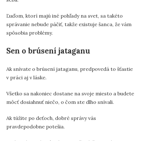
Ľuďom, ktorí majú iné pohľady na svet, sa takéto
správanie nebude páčiť, takže existuje šanca, že vám
spôsobia problémy.
Sen o brúsení jataganu
Ak snívate o brúsení jataganu, predpovedá to šťastie
v práci aj v láske.
Všetko sa nakoniec dostane na svoje miesto a budete
môcť dosiahnuť niečo, o čom ste dlho snívali.
Ak túžite po deťoch, dobré správy vás
pravdepodobne potešia.