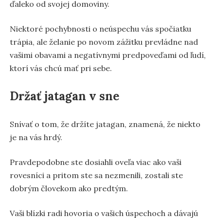
ďaleko od svojej domoviny.
Niektoré pochybnosti o neúspechu vás spočiatku
trápia, ale želanie po novom zážitku prevládne nad
vašimi obavami a negatívnymi predpoveďami od ľudí,
ktorí vás chcú mať pri sebe.
Držať jatagan v sne
Snívať o tom, že držíte jatagan, znamená, že niekto
je na vás hrdý.
Pravdepodobne ste dosiahli oveľa viac ako vaši
rovesníci a pritom ste sa nezmenili, zostali ste
dobrým človekom ako predtým.
Vaši blízki radi hovoria o vašich úspechoch a dávajú