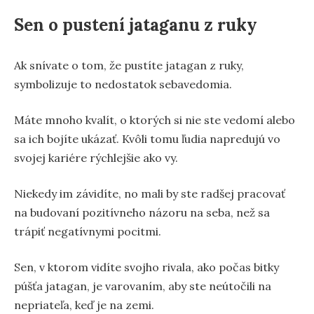
Sen o pustení jataganu z ruky
Ak snívate o tom, že pustíte jatagan z ruky,
symbolizuje to nedostatok sebavedomia.
Máte mnoho kvalít, o ktorých si nie ste vedomí alebo
sa ich bojíte ukázať. Kvôli tomu ľudia napredujú vo
svojej kariére rýchlejšie ako vy.
Niekedy im závidíte, no mali by ste radšej pracovať
na budovaní pozitívneho názoru na seba, než sa
trápiť negatívnymi pocitmi.
Sen, v ktorom vidíte svojho rivala, ako počas bitky
púšťa jatagan, je varovaním, aby ste neútočili na
nepriateľa, keď je na zemi.