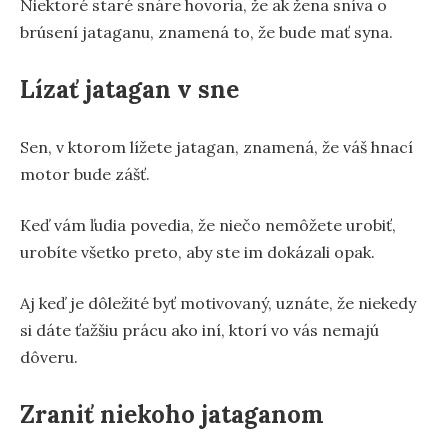
Niektoré staré snáre hovoria, že ak žena sníva o
brúsení jataganu, znamená to, že bude mať syna.
Lízať jatagan v sne
Sen, v ktorom lížete jatagan, znamená, že váš hnací
motor bude zášť.
Keď vám ľudia povedia, že niečo nemôžete urobiť,
urobíte všetko preto, aby ste im dokázali opak.
Aj keď je dôležité byť motivovaný, uznáte, že niekedy
si dáte ťažšiu prácu ako iní, ktorí vo vás nemajú
dôveru.
Zraniť niekoho jataganom