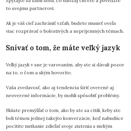
Spýtajte sa sami seba, čo naozaj chcete a povedzte
to svojmu partnerovi.
Ak je váš cieľ zachrániť vzťah, budete musieť oveľa
viac rozprávať o bolestivých a nepríjemných témach.
Snívať o tom, že máte veľký jazyk
Veľký jazyk v sne je varovaním, aby ste si dávali pozor
na to, o čom a ským hovoríte.
Vaša zvedavosť, ako aj tendencia šíriť overené aj
neoverené informácie, by mohli spôsobiť problémy.
Skúste premýšľať o tom, ako by ste sa cítili, keby ste
boli témou jednej takejto konverzácie, keď nabudúce
pocítite nutkanie zdieľať svoje zistenia s niekým