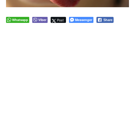
Whatsapp
Viber
Post
Messenger
Share