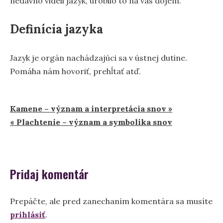
nedávno videli jazyk, urobilo to na vás dojem.
Definícia jazyka
Jazyk je orgán nachádzajúci sa v ústnej dutine.
Pomáha nám hovoriť, prehĺtať atď.
Navigácia
Kamene – význam a interpretácia snov »
« Plachtenie – význam a symbolika snov
v
článku
Pridaj komentár
Prepáčte, ale pred zanechaním komentára sa musíte
prihlásiť
.