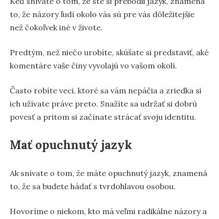
Keď snívate o tom, že ste si prebodli jazyk, znamená
to, že názory ľudí okolo vás sú pre vás dôležitejšie
než čokoľvek iné v živote.
Predtým, než niečo urobíte, skúšate si predstaviť, aké
komentáre vaše činy vyvolajú vo vašom okolí.
Často robíte veci, ktoré sa vám nepáčia a zriedka si
ich užívate práve preto. Snažíte sa udržať si dobrú
povesť a pritom si začínate strácať svoju identitu.
Mať opuchnutý jazyk
Ak snívate o tom, že máte opuchnutý jazyk, znamená
to, že sa budete hádať s tvrdohlavou osobou.
Hovoríme o niekom, kto má veľmi radikálne názory a