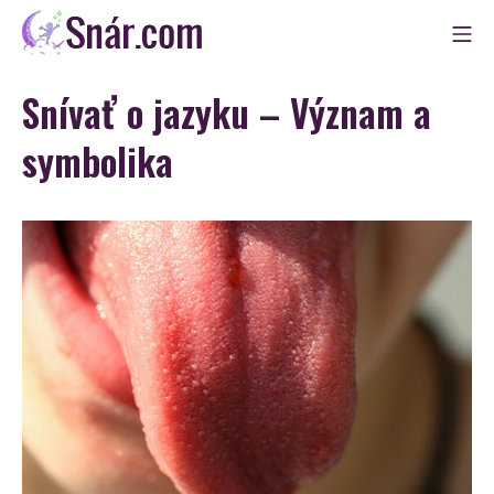
Skip
Mo
to
Snár
content
Snívať o jazyku – Význam a
symbolika