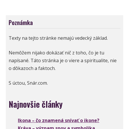
Poznámka
Texty na tejto stránke nemajú vedecký základ.
Nemôžem nijako dokázať nič z toho, čo je tu
napísané. Táto stránka je o viere a spiritualite, nie
o dôkazoch a faktoch.
S úctou, Snár.com.
Najnovšie články
Ikona – čo znamená snívať o ikone?
Kráva – význam snov a symbolika