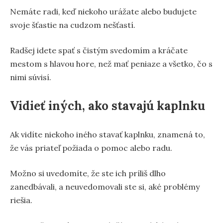
Nemáte radi, keď niekoho urážate alebo budujete
svoje šťastie na cudzom nešťastí.
Radšej idete spať s čistým svedomím a kráčate
mestom s hlavou hore, než mať peniaze a všetko, čo s
nimi súvisí.
Vidieť iných, ako stavajú kaplnku
Ak vidíte niekoho iného stavať kaplnku, znamená to,
že vás priateľ požiada o pomoc alebo radu.
Možno si uvedomíte, že ste ich príliš dlho
zanedbávali, a neuvedomovali ste si, aké problémy
riešia.