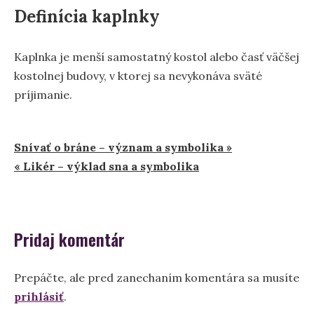
Definícia kaplnky
Kaplnka je menší samostatný kostol alebo časť väčšej
kostolnej budovy, v ktorej sa nevykonáva sväté
príjimanie.
Navigácia
Snívať o bráne – význam a symbolika »
« Likér – výklad sna a symbolika
v
článku
Pridaj komentár
Prepáčte, ale pred zanechaním komentára sa musíte
prihlásiť
.