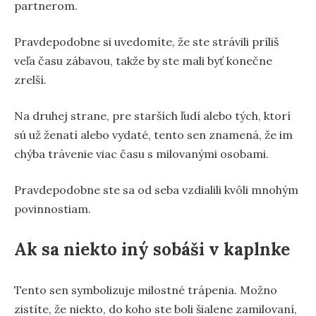
partnerom.
Pravdepodobne si uvedomíte, že ste strávili príliš
veľa času zábavou, takže by ste mali byť konečne
zrelší.
Na druhej strane, pre starších ľudí alebo tých, ktorí
sú už ženatí alebo vydaté, tento sen znamená, že im
chýba trávenie viac času s milovanými osobami.
Pravdepodobne ste sa od seba vzdialili kvôli mnohým
povinnostiam.
Ak sa niekto iný sobáši v kaplnke
Tento sen symbolizuje milostné trápenia. Možno
zistíte, že niekto, do koho ste boli šialene zamilovaní,