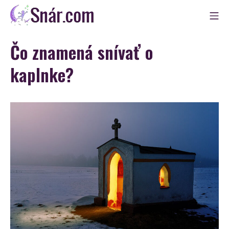
Skip
Mo
to
Snár
content
Čo znamená snívať o
kaplnke?