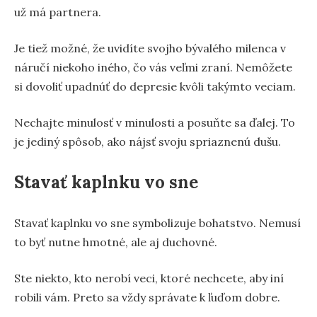
už má partnera.
Je tiež možné, že uvidíte svojho bývalého milenca v
náručí niekoho iného, čo vás veľmi zraní. Nemôžete
si dovoliť upadnúť do depresie kvôli takýmto veciam.
Nechajte minulosť v minulosti a posuňte sa ďalej. To
je jediný spôsob, ako nájsť svoju spriaznenú dušu.
Stavať kaplnku vo sne
Stavať kaplnku vo sne symbolizuje bohatstvo. Nemusí
to byť nutne hmotné, ale aj duchovné.
Ste niekto, kto nerobí veci, ktoré nechcete, aby iní
robili vám. Preto sa vždy správate k ľuďom dobre.