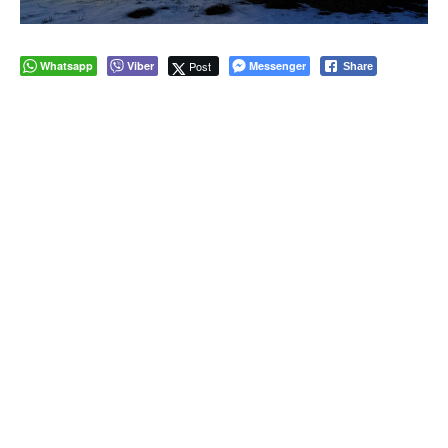
Whatsapp
Viber
Post
Messenger
Share