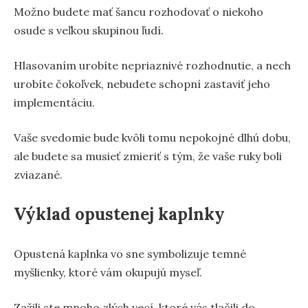
Možno budete mať šancu rozhodovať o niekoho
osude s veľkou skupinou ľudí.
Hlasovaním urobíte nepriaznivé rozhodnutie, a nech
urobíte čokoľvek, nebudete schopní zastaviť jeho
implementáciu.
Vaše svedomie bude kvôli tomu nepokojné dlhú dobu,
ale budete sa musieť zmieriť s tým, že vaše ruky boli
zviazané.
Výklad opustenej kaplnky
Opustená kaplnka vo sne symbolizuje temné
myšlienky, ktoré vám okupujú myseľ.
Zažili ste mnoho zlých vecí, ktoré vás tlačili do