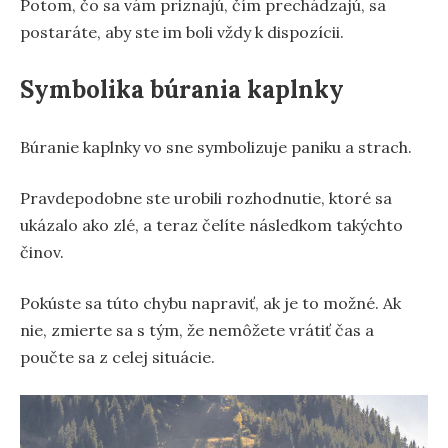
Potom, čo sa vám priznajú, čím prechádzajú, sa
postaráte, aby ste im boli vždy k dispozícii.
Symbolika búrania kaplnky
Búranie kaplnky vo sne symbolizuje paniku a strach.
Pravdepodobne ste urobili rozhodnutie, ktoré sa
ukázalo ako zlé, a teraz čelíte následkom takýchto
činov.
Pokúste sa túto chybu napraviť, ak je to možné. Ak
nie, zmierte sa s tým, že nemôžete vrátiť čas a
poučte sa z celej situácie.