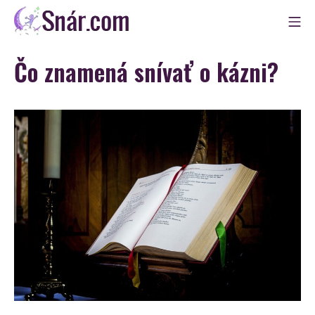
Skip
Mo
to
Snár
content
Čo znamená snívať o kázni?