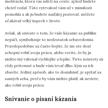
motiváciu, ktorá vás udrží na ceste, aj keď budete
chcieť vzdať. Táto vytrvalosť vám už v minulosti
pomohla a ak ju budete naďalej pestovať, môžete
očakávať veľký úspech v živote.
Avšak, ak snívate o tom, že vaše kázanie sa publiku
nepáči, symbolizuje to nedostatok sebavedomia.
Pravdepodobne sa často bojíte, že nie ste dosť
schopní robiť svoju prácu, alebo veríte, že by ju
niekto iný vykonal rýchlejšie a lepšie. Tieto neistoty sú
vždy prítomné a bude vám trvať dlho, kým sa ich
zbavíte. Jediný spôsob, ako to dosiahnuť, je spýtať sa
samých seba, prečo by vám niekto platil, ak neviete,
ako robiť svoju prácu.
Snívanie o písaní kázania