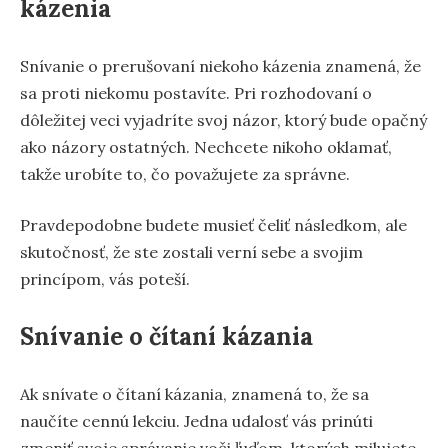
kázenia
Snívanie o prerušovaní niekoho kázenia znamená, že
sa proti niekomu postavíte. Pri rozhodovaní o
dôležitej veci vyjadríte svoj názor, ktorý bude opačný
ako názory ostatných. Nechcete nikoho oklamať,
takže urobíte to, čo považujete za správne.
Pravdepodobne budete musieť čeliť následkom, ale
skutočnosť, že ste zostali verní sebe a svojim
princípom, vás poteší.
Snívanie o čítaní kázania
Ak snívate o čítaní kázania, znamená to, že sa
naučíte cennú lekciu. Jedna udalosť vás prinúti
zmeniť svoje správanie voči ľuďom, ktorých milujete.