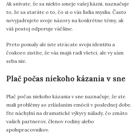
Ak snívate, že sa niekto smeje vašej kázni, naznačuje
to, že sa staráte o to, čo si o vás ľudia myslia. Často
nevyjadrujete svoje názory na konkrétne témy, ak
váš postoj odporuje väčšine.
Preto pomaly ale iste strácate svoju identitu a
čoskoro zistíte, že vás majú radi všetci, ale vy sám
seba nie.
Plač počas niekoho kázania v sne
Plač počas niekoho kázania v sne naznačuje, že ste
mali problémy so zvládaním emócií v poslednej dobe.
Ste náchylní na dramatické výkyvy nálady, čo zmäto
vašich partnerov, členov rodiny alebo
spolupracovníkov.