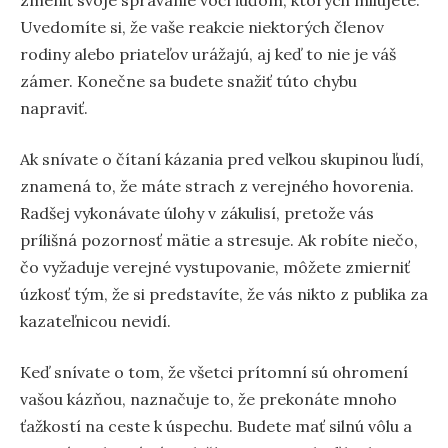
Uvedomíte si, že vaše reakcie niektorých členov
rodiny alebo priateľov urážajú, aj keď to nie je váš
zámer. Konečne sa budete snažiť túto chybu
napraviť.
Ak snívate o čítaní kázania pred veľkou skupinou ľudí,
znamená to, že máte strach z verejného hovorenia.
Radšej vykonávate úlohy v zákulisí, pretože vás
prílišná pozornosť mätie a stresuje. Ak robíte niečo,
čo vyžaduje verejné vystupovanie, môžete zmierniť
úzkosť tým, že si predstavíte, že vás nikto z publika za
kazateľnicou nevidí.
Keď snívate o tom, že všetci prítomní sú ohromení
vašou kázňou, naznačuje to, že prekonáte mnoho
ťažkostí na ceste k úspechu. Budete mať silnú vôlu a