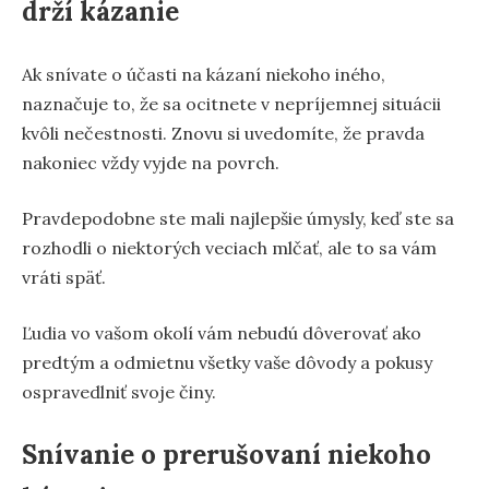
drží kázanie
Ak snívate o účasti na kázaní niekoho iného,
naznačuje to, že sa ocitnete v nepríjemnej situácii
kvôli nečestnosti. Znovu si uvedomíte, že pravda
nakoniec vždy vyjde na povrch.
Pravdepodobne ste mali najlepšie úmysly, keď ste sa
rozhodli o niektorých veciach mlčať, ale to sa vám
vráti späť.
Ľudia vo vašom okolí vám nebudú dôverovať ako
predtým a odmietnu všetky vaše dôvody a pokusy
ospravedlniť svoje činy.
Snívanie o prerušovaní niekoho