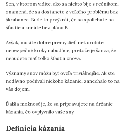
Sen, v ktorom vidíte, ako sa niekto bije s rečníkom,
znamená, že sa dostanete z veľkého problému bez
škrabanca. Bude to prvýkrát, čo sa spoliehate na
šťastie a konáte bez plánu B.
Avšak, musíte dobre premyslieť, než urobíte
nebezpečné kroky nabudúce, pretože je šanca, že
nebudete mať toľko šťastia znova.
Významy snov môžu byť oveľa triviálnejšie. Ak ste
nedávno počúvali niekoho kázanie, zanechalo to na
vás dojem.
Ďalšia možnosť je, že sa pripravujete na držanie
kázania, čo ovplyvnilo vaše sny.
Definícia kázania