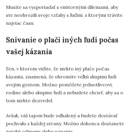
Musíte sa vysporiadať s vnútornými dilemami, aby
ste neohrozili svoje vzťahy s ľuďmi, s ktorými trávite
najviac času.
Snívanie o plači iných ľudí počas
vašej kázania
Sen, v ktorom vidíte, že niekto iný plače počas
kázania, znamená, že ohromíte veľkú skupinu ľudí
svojím gestom. Možno pomôžete jednotlivcovi,
rodine alebo skupine ľudí a nebudete chcieť, aby sa o
tom niekto dozvedel.
Avšak, váš tajom bude odhalený a budete dostávať
pochvalu z každej strany. Možno dokonca dostanete
nejakú odmenu alebo uznanie.